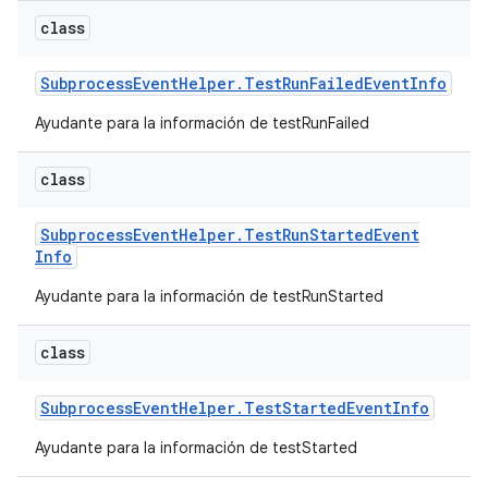
class
Subprocess
Event
Helper
.
Test
Run
Failed
Event
Info
Ayudante para la información de testRunFailed
class
Subprocess
Event
Helper
.
Test
Run
Started
Event
Info
Ayudante para la información de testRunStarted
class
Subprocess
Event
Helper
.
Test
Started
Event
Info
Ayudante para la información de testStarted