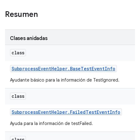
Resumen
Clases anidadas
class
Subprocess
Event
Helper
.
Base
Test
Event
Info
Ayudante básico para la información de TestIgnored.
class
Subprocess
Event
Helper
.
Failed
Test
Event
Info
Ayuda para la información de testFailed.
class