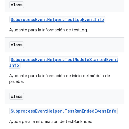
class
Subprocess
Event
Helper
.
Test
Log
Event
Info
Ayudante para la información de testLog.
class
Subprocess
Event
Helper
.
Test
Module
Started
Event
Info
Ayudante para la información de inicio del módulo de
prueba.
class
Subprocess
Event
Helper
.
Test
Run
Ended
Event
Info
Ayuda para la información de testRunEnded.