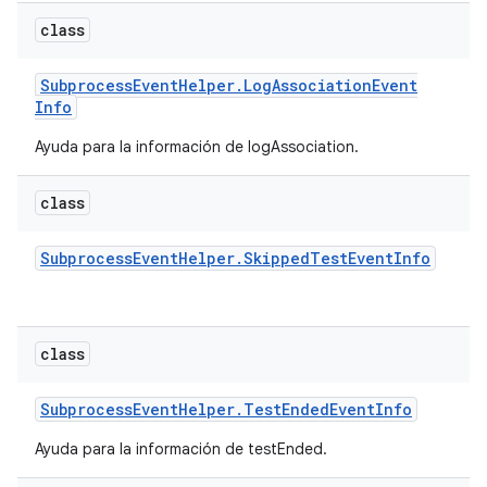
class
Subprocess
Event
Helper
.
Log
Association
Event
Info
Ayuda para la información de logAssociation.
class
Subprocess
Event
Helper
.
Skipped
Test
Event
Info
class
Subprocess
Event
Helper
.
Test
Ended
Event
Info
Ayuda para la información de testEnded.