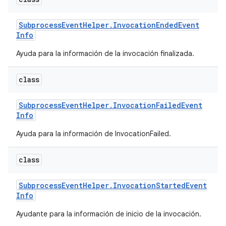
Subprocess
Event
Helper
.
Invocation
Ended
Event
Info
Ayuda para la información de la invocación finalizada.
class
Subprocess
Event
Helper
.
Invocation
Failed
Event
Info
Ayuda para la información de InvocationFailed.
class
Subprocess
Event
Helper
.
Invocation
Started
Event
Info
Ayudante para la información de inicio de la invocación.