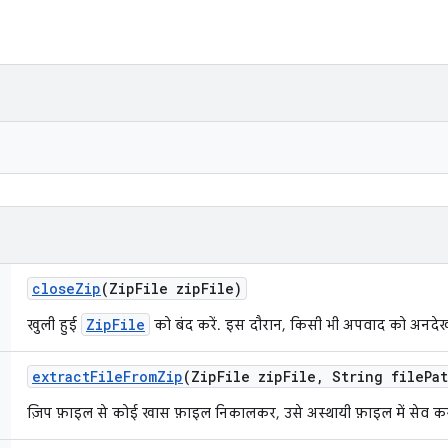
close
Zip
(Zip
File zip
File)
ZipFile
खुली हुई
को बंद करें. इस दौरान, किसी भी अपवाद को अनदे
extract
File
From
Zip
(Zip
File zip
File
,
String file
Pa
ज़िप फ़ाइल से कोई खास फ़ाइल निकालकर, उसे अस्थायी फ़ाइल में सेव करन