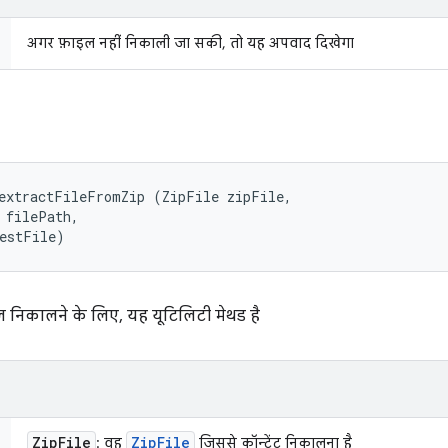
अगर फ़ाइल नहीं निकाली जा सकी, तो यह अपवाद दिखेगा
extractFileFromZip (ZipFile zipFile, 

 filePath, 

destFile)
 निकालने के लिए, यह यूटिलिटी मेथड है
Zip
File
Zip
File
: वह
जिससे कॉन्टेंट निकालना है