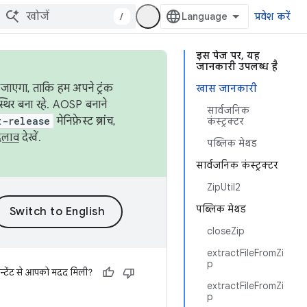
/
प्रवेश करें
इस पेज पर, यह
जानकारी उपलब्ध है
जाएगा, ताकि हम अपने ट्रंक
खास जानकारी
स्थिर बना रहे. AOSP बनाने
सार्वजनिक
t-release
मेनिफ़ेस्ट ब्रांच,
कंस्ट्रक्टर
दलाव
देखें.
पब्लिक मेथड
सार्वजनिक कंस्ट्रक्टर
ZipUtil2
पब्लिक मेथड
closeZip
extractFileFromZi
p
न्टेंट से आपको मदद मिली?
extractFileFromZi
p