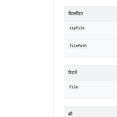
पैरामीटर
zip
File
file
Path
रिटर्न
File
थ्रॉ