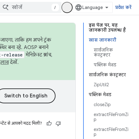
/
प्रवेश करें
इस पेज पर, यह
जानकारी उपलब्ध है
जाएगा, ताकि हम अपने ट्रंक
खास जानकारी
स्थिर बना रहे. AOSP बनाने
सार्वजनिक
t-release
मेनिफ़ेस्ट ब्रांच,
कंस्ट्रक्टर
दलाव
देखें.
पब्लिक मेथड
सार्वजनिक कंस्ट्रक्टर
ZipUtil2
पब्लिक मेथड
closeZip
extractFileFromZi
p
न्टेंट से आपको मदद मिली?
extractFileFromZi
p