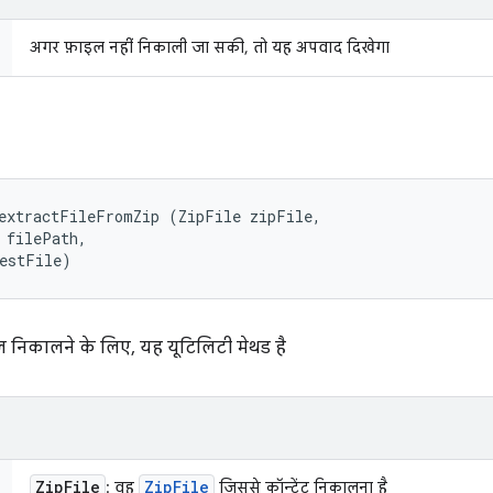
अगर फ़ाइल नहीं निकाली जा सकी, तो यह अपवाद दिखेगा
extractFileFromZip (ZipFile zipFile, 

 filePath, 

destFile)
 निकालने के लिए, यह यूटिलिटी मेथड है
Zip
File
Zip
File
: वह
जिससे कॉन्टेंट निकालना है