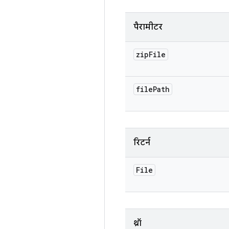
पैरामीटर
zip
File
file
Path
रिटर्न
File
थ्रॉ