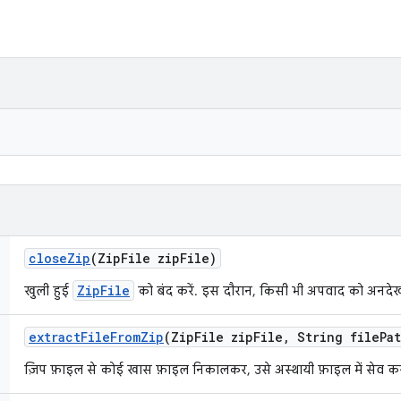
close
Zip
(Zip
File zip
File)
ZipFile
खुली हुई
को बंद करें. इस दौरान, किसी भी अपवाद को अनदे
extract
File
From
Zip
(Zip
File zip
File
,
String file
Pa
ज़िप फ़ाइल से कोई खास फ़ाइल निकालकर, उसे अस्थायी फ़ाइल में सेव करन