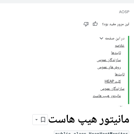
AOSP
این مرور مفید بود؟
در این صفحه
خلاصه
ثابت‌ها
سازندگان عمومی
روش‌های عمومی
ثابت‌ها
کلید HEAP
سازندگان عمومی
مانیتور هیپ هاست
مانیتور هیپ هاست
public class HeapHostMonitor