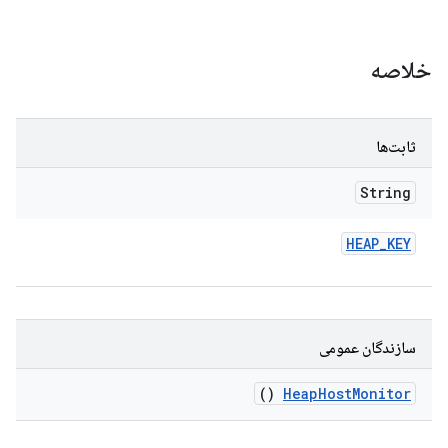
خلاصه
ثابت‌ها
String
HEAP
_
KEY
سازندگان عمومی
()
Heap
Host
Monitor