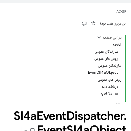
AOSP
این مرور مفید بود؟
در این صفحه
خلاصه
سازندگان عمومی
روش های عمومی
سازندگان عمومی
EventSl4aObject
روش های عمومی
دریافت داده
getName
Sl4a
Event
Dispatcher
.
Event
Sl4a
Object