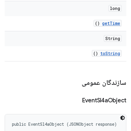
long
()
get
Time
String
()
to
String
سازندگان عمومی
Event
Sl4a
Object
public EventSl4aObject (JSONObject response)