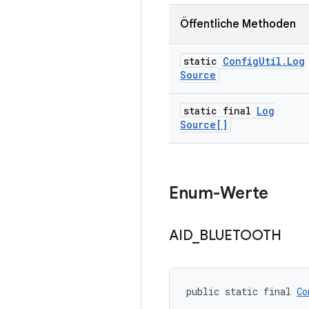
Öffentliche Methoden
static
Config
Util
.
Log
Source
static final
Log
Source[]
Enum-Werte
AID
_
BLUETOOTH
public static final 
Co