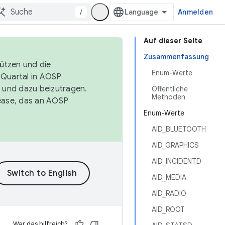
/
Anmelden
Auf dieser Seite
Zusammenfassung
tützen und die
Enum-Werte
. Quartal in AOSP
 und dazu beizutragen.
Öffentliche
Methoden
ease, das an AOSP
Enum-Werte
AID_BLUETOOTH
AID_GRAPHICS
AID_INCIDENTD
AID_MEDIA
AID_RADIO
AID_ROOT
War das hilfreich?