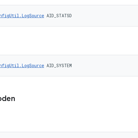
nfigUtil.LogSource
 AID_STATSD
nfigUtil.LogSource
 AID_SYSTEM
oden