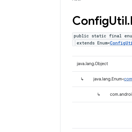
Config
Util
.
public static final en
extends Enum<
ConfigUt
java.lang.Object
↳
java.lang.Enum<
com
↳
com.android