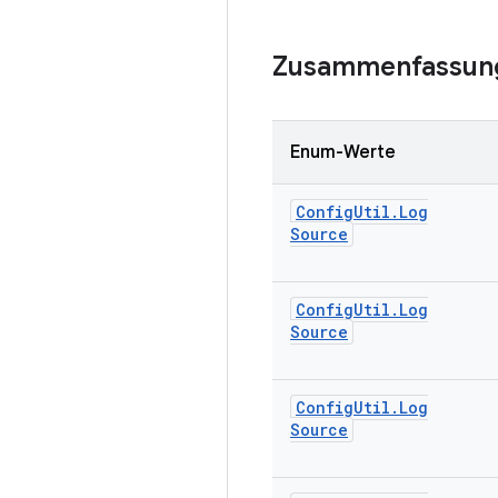
Zusammenfassun
Enum-Werte
Config
Util
.
Log
Source
Config
Util
.
Log
Source
Config
Util
.
Log
Source