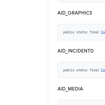
AID
_
GRAPHICS
public static final 
Co
AID
_
INCIDENTD
public static final 
Co
AID
_
MEDIA