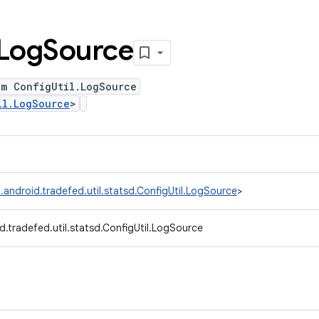
Log
Source
um ConfigUtil.LogSource
il.LogSource
>
.android.tradefed.util.statsd.ConfigUtil.LogSource
>
.tradefed.util.statsd.ConfigUtil.LogSource