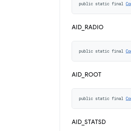
public static final 
Co
AID
_
RADIO
public static final 
Co
AID
_
ROOT
public static final 
Co
AID
_
STATSD