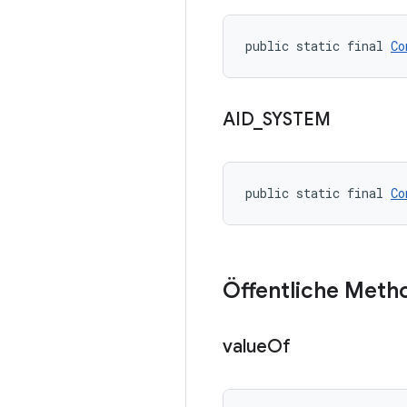
public static final 
Co
AID
_
SYSTEM
public static final 
Co
Öffentliche Meth
value
Of