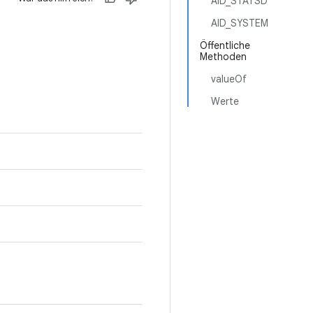
AID_STATSD
AID_SYSTEM
Öffentliche
Methoden
valueOf
Werte