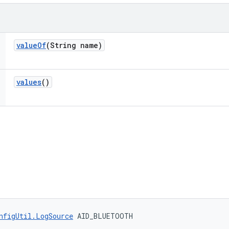
value
Of
(String name)
values
()
nfigUtil.LogSource
 AID_BLUETOOTH