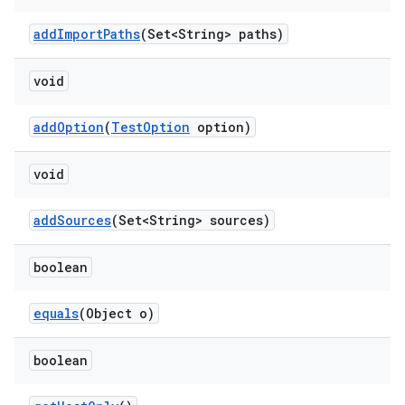
add
Import
Paths
(Set<String> paths)
void
add
Option
(
Test
Option
option)
void
add
Sources
(Set<String> sources)
boolean
equals
(Object o)
boolean