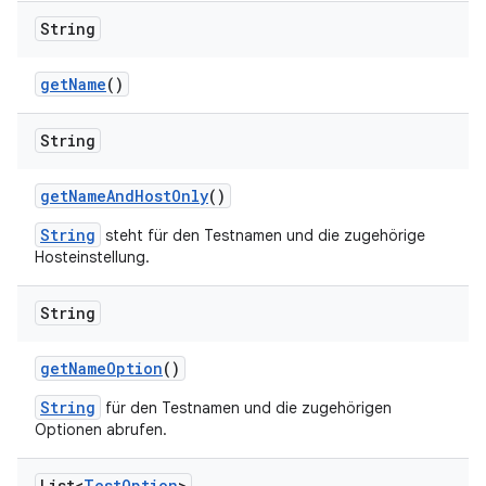
String
get
Name
()
String
get
Name
And
Host
Only
()
String
steht für den Testnamen und die zugehörige
Hosteinstellung.
String
get
Name
Option
()
String
für den Testnamen und die zugehörigen
Optionen abrufen.
List<
Test
Option
>