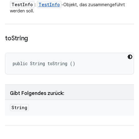
Test
Info
Test
Info
:
-Objekt, das zusammengeführt
werden soll.
to
String
public String toString ()
Gibt Folgendes zurück:
String