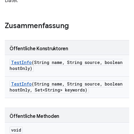
Datei.
Zusammenfassung
Öffentliche Konstruktoren
Test
Info
(String name
,
String source
,
boolean
host
Only)
Test
Info
(String name
,
String source
,
boolean
host
Only
,
Set<String> keywords)
Öffentliche Methoden
void