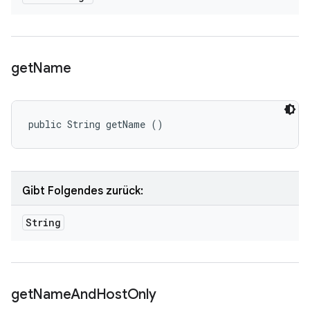
get
Name
public String getName ()
Gibt Folgendes zurück:
String
get
Name
And
Host
Only