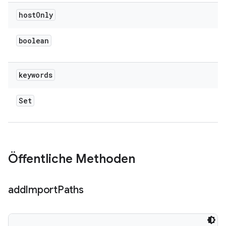
host
Only
boolean
keywords
Set
Öffentliche Methoden
add
Import
Paths