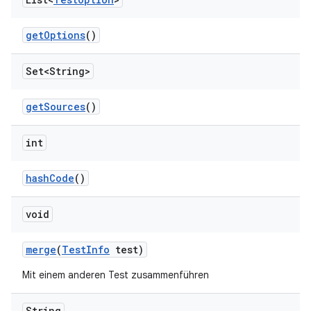
get
Options
()
Set<String>
get
Sources
()
int
hash
Code
()
void
merge
(
Test
Info
test)
Mit einem anderen Test zusammenführen
String