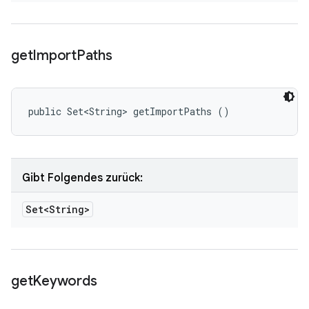
get
Import
Paths
public Set<String> getImportPaths ()
Gibt Folgendes zurück:
Set<String>
get
Keywords