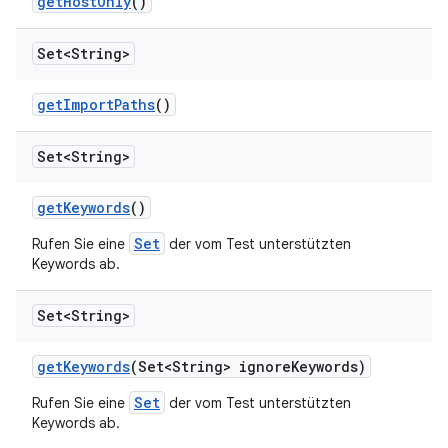
get
Host
Only
()
Set<String>
get
Import
Paths
()
Set<String>
get
Keywords
()
Set
Rufen Sie eine
der vom Test unterstützten
Keywords ab.
Set<String>
get
Keywords
(Set<String> ignore
Keywords)
Set
Rufen Sie eine
der vom Test unterstützten
Keywords ab.