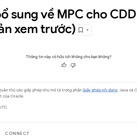
bổ sung về MPC cho CDD
ản xem trước)
Thông tin này có hữu ích không cho bạn không?
 tuân thủ các giấy phép như mô tả trong phần
Giấy phép nội dung
. Java và 
ết của Oracle.
UTC.
CONNECT