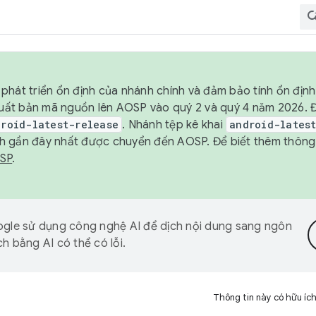
phát triển ổn định của nhánh chính và đảm bảo tính ổn địn
ẽ xuất bản mã nguồn lên AOSP vào quý 2 và quý 4 năm 2026.
droid-latest-release
. Nhánh tệp kê khai
android-lates
h gần đây nhất được chuyển đến AOSP. Để biết thêm thông t
OSP
.
gle sử dụng công nghệ AI để dịch nội dung sang ngôn
h bằng AI có thể có lỗi.
Thông tin này có hữu íc