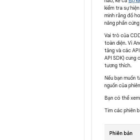
nào, kể cả
Bộ ki
kiểm tra sự hiệ
minh rằng đồ ho
năng phần cứng 
Vai trò của CDD
toàn diện. Vì A
tảng và các API
API SDK) cung c
tương thích.
Nếu bạn muốn tạ
nguồn của phiê
Bạn có thể xem
Tìm các phiên b
Phiên bản