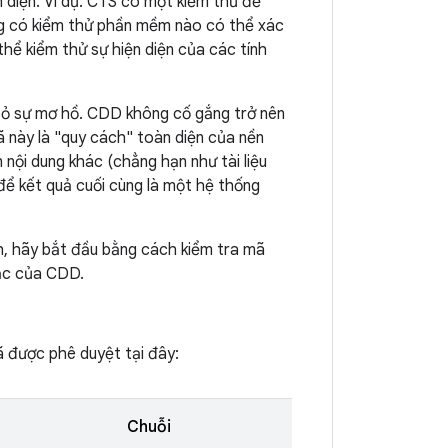
n diện. Ví dụ: CTS có một kiểm thử để
ng có kiểm thử phần mềm nào có thể xác
thể kiểm thử sự hiện diện của các tính
 bỏ sự mơ hồ. CDD không cố gắng trở nên
ã này là "quy cách" toàn diện của nền
nội dung khác (chẳng hạn như tài liệu
ể kết quả cuối cùng là một hệ thống
h, hãy bắt đầu bằng cách kiểm tra mã
ắc của CDD.
 được phê duyệt tại đây:
Chuỗi