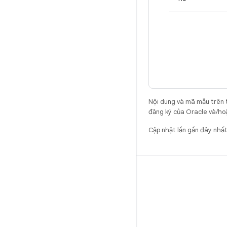
Nội dung và mã mẫu trên 
đăng ký của Oracle và/hoặ
Cập nhật lần gần đây nhấ
BẢN DỰNG
Vị trí lưu trữ mã Android
Yêu cầu
Cách tải mã xuống