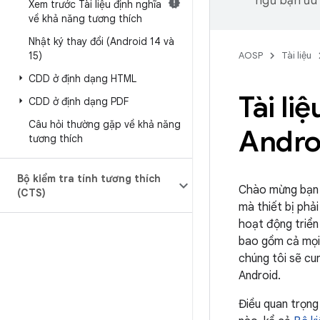
ngữ bạn ưu t
Xem trước Tài liệu định nghĩa
về khả năng tương thích
Nhật ký thay đổi (Android 14 và
15)
AOSP
Tài liệu
CDD ở định dạng HTML
Tài li
CDD ở định dạng PDF
Câu hỏi thường gặp về khả năng
Andro
tương thích
Bộ kiểm tra tính tương thích
Chào mừng bạn đ
(CTS)
mà thiết bị phả
hoạt động triển
bao gồm cả mọi 
chúng tôi sẽ cu
Android.
Điều quan trọng