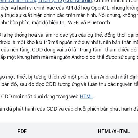
ểm tra tính tương thích (CTS) của Android
, có thể thực sự toà
n diện và hành vi chính xác của API đồ hoạ OpenGL, nhưng khô
ạ thực sự xuất hiện chính xác trên màn hình. Nói chung, không 
như bàn phím, mật độ hiển thị, Wi-Fi và Bluetooth.
 là hệ thống hoá và làm rõ các yêu cầu cụ thể, đồng thời loại
ndroid là một kho lưu trữ mã nguồn mở duy nhất, nên bản thân m
 của nền tảng. CDD đóng vai trò là "trung tâm" tham chiếu đến 
ấp một khung hình mà mã nguồn Android có thể được sử dụng đ
o một thiết bị tương thích với một phiên bản Android nhất địn
n bản đó, sau đó đọc CDD tương ứng và tuân thủ các nguyên t
 CDD mới nhất dưới dạng trang web
HTML
.
ản đã phát hành của CDD và các chuỗi phiên bản phát hành đã
PDF
HTML/XHTML