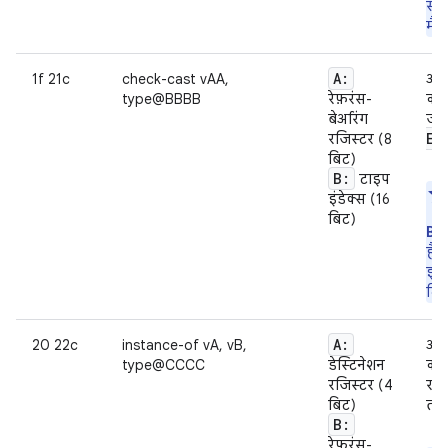
सके
मैन
A:
1f 21c
check-cast vAA,
अगर
type@BBBB
रेफ़रंस-
को 
बेअरिंग
जा
Ex
रजिस्टर (8
बिट)
B:
टाइप
इंडेक्स (16
बिट)
B
कि
है,
इस
दिख
A:
20 22c
instance-of vA, vB,
अगर
type@CCCC
डेस्टिनेशन
कोई
रजिस्टर (4
रजि
बिट)
तो
B:
रेफ़रंस-