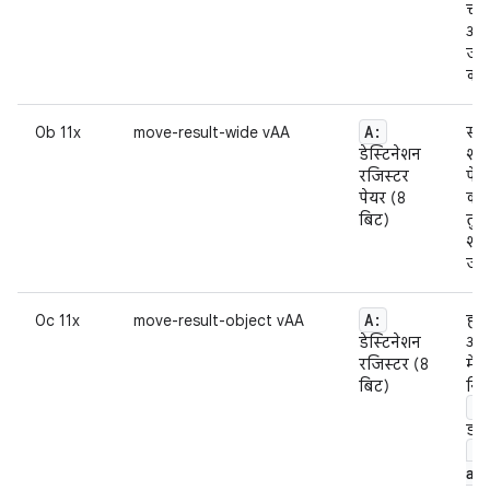
चाह
ऑब्
जान
करन
A:
0b 11x
move-result-wide vAA
सबस
डेस्टिनेशन
शब्
रजिस्टर
पेय
पेयर (8
क्य
बिट)
तुर
शब्
जान
A:
0c 11x
move-result-object vAA
हाल
डेस्टिनेशन
ऑब्
रजिस्टर (8
में 
बिट)
निर
fi
डाल
i
ar