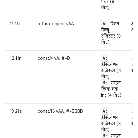
पेयर (8
बिट)
A:
11 11x
return-object vAA
रिटर्न
ऑब्
वैल्यू
आन
रजिस्टर (8
बिट)
A:
12 11n
const/4 vA, #+B
दी 
डेस्टिनेशन
एक्
रजिस्टर (4
रजिस
बिट)
B:
साइन
किया गया
int (4 बिट)
A:
13 21s
const/16 vAA, #+BBBB
दी 
डेस्टिनेशन
एक्
रजिस्टर (8
रजिस
बिट)
B:
साइन