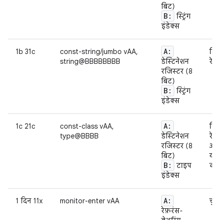
बिट)
B:
स्ट्रिंग
इंडेक्स
A:
1b 31c
const-string/jumbo vAA,
दिए
string@BBBBBBBB
डेस्टिनेशन
रेफ
रजिस्टर (8
बिट)
B:
स्ट्रिंग
इंडेक्स
A:
1c 21c
const-class vAA,
दिए
type@BBBB
डेस्टिनेशन
रेफ
रजिस्टर (8
अगर
बिट)
यह 
B:
टाइप
का 
इंडेक्स
A:
1 दिन 11x
monitor-enter vAA
चुन
रेफ़रंस-