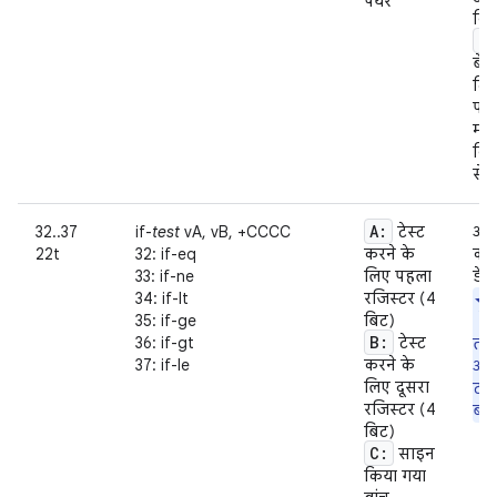
पेयर
कि 
c
बेह
दिख
पता
मान
किस
से ह
A:
32..37
if-
test
vA, vB, +CCCC
टेस्ट
अगर
22t
32: if-eq
करने के
की 
33: if-ne
लिए पहला
डेस
34: if-lt
रजिस्टर (4
35: if-ge
बिट)
B:
36: if-gt
टेस्ट
तौर
37: if-le
करने के
आस-
लिए दूसरा
टार
रजिस्टर (4
बना
बिट)
C:
साइन
किया गया