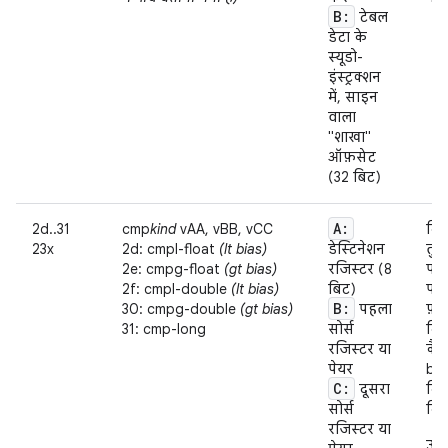
B:
टेबल
डेटा के
स्यूडो-
इंस्ट्रक्शन
में, साइन
वाला
"शाखा"
ऑफ़सेट
(32 बिट)
A:
2d..31
cmp
kind
vAA, vBB, vCC
दिए
23x
2d: cmpl-float
(lt bias)
डेस्टिनेशन
तुल
2e: cmpg-float
(gt bias)
रजिस्टर (8
पर
2f: cmpl-double
(lt bias)
बिट)
पर
B:
30: cmpg-double
(gt bias)
पहला
फ़्
31: cmp-long
सोर्स
दिय
रजिस्टर या
कैस
पेयर
bias
C:
दूसरा
दिख
सोर्स
दिखा
रजिस्टर या
उदा