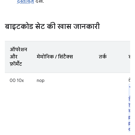
दस्तावेज़
देखें.
बाइटकोड सेट की खास जानकारी
ऑपरेशन
और
मेमोनिक / सिंटैक्स
तर्क
ब्य
फ़ॉर्मैट
00 10x
nop
वेस
है.
हाई
बता
pa
pa
da