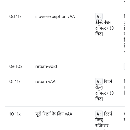
नही
A:
0d 11x
move-exception vAA
दिए
डेस्टिनेशन
अपव
रजिस्टर (8
हैं
बिट)
पकड
है.
हैं
चाह
vo
0e 10x
return-void
A:
0f 11x
return vAA
रिटर्न
सिं
वैल्यू
वाप
रजिस्टर (8
दिख
बिट)
A:
10 11x
पूरी रिटर्न के लिए vAA
रिटर्न
वैल
वैल्यू
तरी
रजिस्टर-