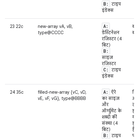
B:
टाइप
इंडेक्स
A:
23 22c
new-array vA, vB,
बता
type@CCCC
डेस्टिनेशन
बना
रजिस्टर (4
बिट)
B:
साइज़
रजिस्टर
C:
टाइप
इंडेक्स
A:
24 35c
filled-new-array {vC, vD,
ऐरे
दिए
vE, vF, vG}, type@BBBB
का साइज़
और 
और
टाइ
ऑर्ग्युमेंट के
होन
शब्दों की
या
संख्या (4
हाल
बिट)
हैं
B:
टाइप
पर 