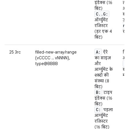
इंडेक्स (16
तरह
बिट)
अपन
C
.
.
G:
बना
ऑर्ग्युमेंट
उसे
re
रजिस्टर
(हर एक 4
रजि
बिट)
A:
25 3rc
filled-new-array/range
ऐरे
दिए
{vCCCC .. vNNNN},
का साइज़
और 
fi
type@BBBB
और
आर्ग्युमेंट के
बता
शब्दों की
मामल
संख्या (8
बिट)
B:
टाइप
इंडेक्स (16
बिट)
C:
पहला
आर्ग्युमेंट
रजिस्टर
(16 बिट)