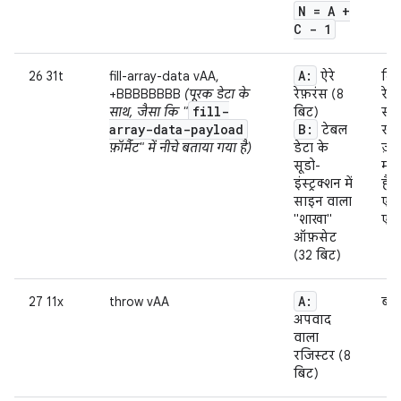
N = A +
C - 1
A:
26 31t
fill-array-data vAA,
ऐरे
दिए
+BBBBBBBB
(पूरक डेटा के
रेफ़रंस (8
रेफ
fill-
साथ, जैसा कि "
बिट)
साथ
array-data-payload
B:
टेबल
खान
फ़ॉर्मैट" में नीचे बताया गया है)
डेटा के
ज़्
सूडो-
मतल
इंस्ट्रक्शन में
है.
साइन वाला
एलि
"शाखा"
एलि
ऑफ़सेट
(32 बिट)
A:
27 11x
throw vAA
बता
अपवाद
वाला
रजिस्टर (8
बिट)