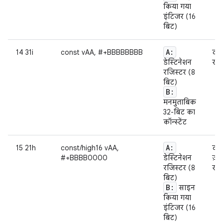
किया गया
इंटिजर (16
बिट)
A:
14 31i
const vAA, #+BBBBBBBB
दी 
डेस्टिनेशन
रजिस
रजिस्टर (8
बिट)
B:
मनमुताबिक
32-बिट का
कॉन्स्टेंट
A:
15 21h
const/high16 vAA,
दी 
#+BBBB0000
डेस्टिनेशन
ज़ी
रजिस्टर (8
रजिस
बिट)
B:
साइन
किया गया
इंटिजर (16
बिट)