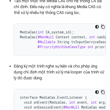
Tạo một thực thể Media CAS cho hệ thống CA đã
chỉ định. Điều này có nghĩa là khung Media CAS có
thể xử lý nhiều hệ thống CAS cùng lúc.
MediaCas
(
int
CA_system_id
);
MediaCas
(
@NonNull
Context
context
,
int
casSys
@Nullable
String
tvInputServiceSessi
@PriorityHintUseCaseType
int
priorit
Đăng ký một trình nghe sự kiện và cho phép ứng
dụng chỉ định một trình xử lý mà looper của trình xử
lý đó được dùng.
interface
MediaCas
.
EventListener
{
void
onEvent
(
MediaCas
,
int
event
,
int
arg
,
void
onSessionEvent
(
@NonNull
MediaCas
media