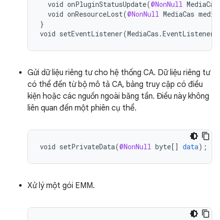
void
onPluginStatusUpdate
(
@NonNull
MediaCas
void
onResourceLost
(
@NonNull
MediaCas
media
}
void
setEventListener
(
MediaCas
.
EventListener
Gửi dữ liệu riêng tư cho hệ thống CA. Dữ liệu riêng tư
có thể đến từ bộ mô tả CA, bảng truy cập có điều
kiện hoặc các nguồn ngoài băng tần. Điều này không
liên quan đến một phiên cụ thể.
void
setPrivateData
(
@NonNull
byte
[]
data
);
Xử lý một gói EMM.