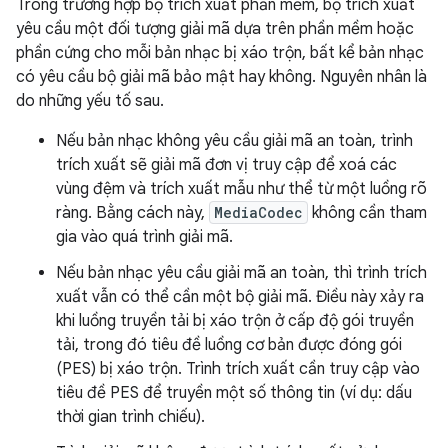
Trong trường hợp bộ trích xuất phần mềm, bộ trích xuất
yêu cầu một đối tượng giải mã dựa trên phần mềm hoặc
phần cứng cho mỗi bản nhạc bị xáo trộn, bất kể bản nhạc
có yêu cầu bộ giải mã bảo mật hay không. Nguyên nhân là
do những yếu tố sau.
Nếu bản nhạc không yêu cầu giải mã an toàn, trình
trích xuất sẽ giải mã đơn vị truy cập để xoá các
vùng đệm và trích xuất mẫu như thể từ một luồng rõ
ràng. Bằng cách này,
MediaCodec
không cần tham
gia vào quá trình giải mã.
Nếu bản nhạc yêu cầu giải mã an toàn, thì trình trích
xuất vẫn có thể cần một bộ giải mã. Điều này xảy ra
khi luồng truyền tải bị xáo trộn ở cấp độ gói truyền
tải, trong đó tiêu đề luồng cơ bản được đóng gói
(PES) bị xáo trộn. Trình trích xuất cần truy cập vào
tiêu đề PES để truyền một số thông tin (ví dụ: dấu
thời gian trình chiếu).