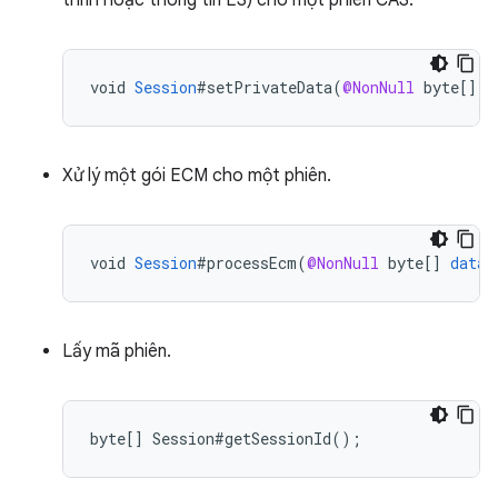
void
Session
#setPrivateData
(
@NonNull
byte
[]
s
Xử lý một gói ECM cho một phiên.
void
Session
#processEcm
(
@NonNull
byte
[]
data
,
Lấy mã phiên.