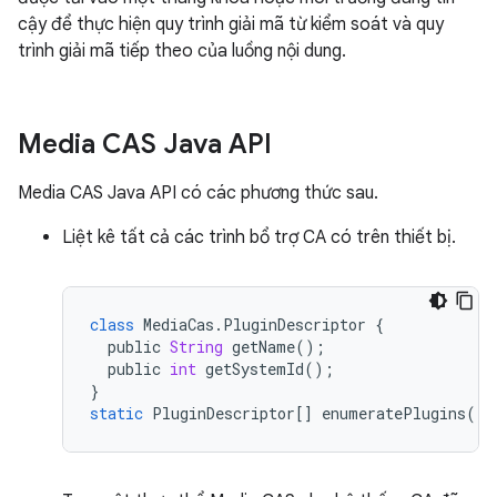
cậy để thực hiện quy trình giải mã từ kiểm soát và quy
trình giải mã tiếp theo của luồng nội dung.
Media CAS Java API
Media CAS Java API có các phương thức sau.
Liệt kê tất cả các trình bổ trợ CA có trên thiết bị.
class
MediaCas
.
PluginDescriptor
{
public
String
getName
();
public
int
getSystemId
();
}
static
PluginDescriptor
[]
enumeratePlugins
();