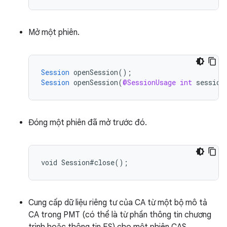
Mở một phiên.
Session
openSession
();
Session
openSession
(
@SessionUsage
int
session
Đóng một phiên đã mở trước đó.
Cung cấp dữ liệu riêng tư của CA từ một bộ mô tả
CA trong PMT (có thể là từ phần thông tin chương
trình hoặc thông tin ES) cho một phiên CAS.