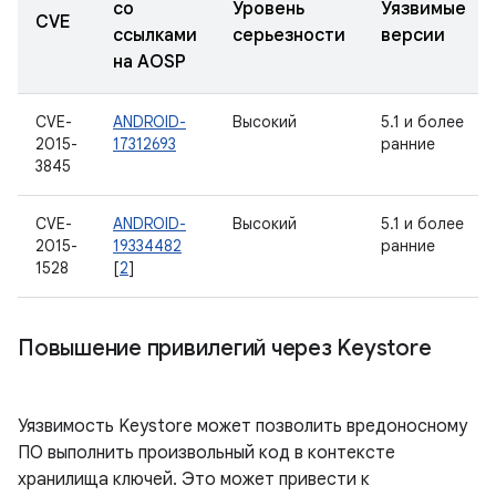
со
Уровень
Уязвимые
CVE
ссылками
серьезности
версии
на AOSP
CVE-
ANDROID-
Высокий
5.1 и более
2015-
17312693
ранние
3845
CVE-
ANDROID-
Высокий
5.1 и более
2015-
19334482
ранние
1528
[
2
]
Повышение привилегий через Keystore
Уязвимость Keystore может позволить вредоносному
ПО выполнить произвольный код в контексте
хранилища ключей. Это может привести к