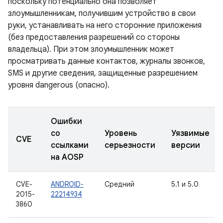
поскольку потенциально она позволяет
злоумышленникам, получившим устройство в свои
руки, устанавливать на него сторонние приложения
(без предоставления разрешений со стороны
владельца). При этом злоумышленник может
просматривать данные контактов, журналы звонков,
SMS и другие сведения, защищенные разрешением
уровня dangerous (опасно).
Ошибки
со
Уровень
Уязвимые
CVE
ссылками
серьезности
версии
на AOSP
CVE-
ANDROID-
Средний
5.1 и 5.0
2015-
22214934
3860