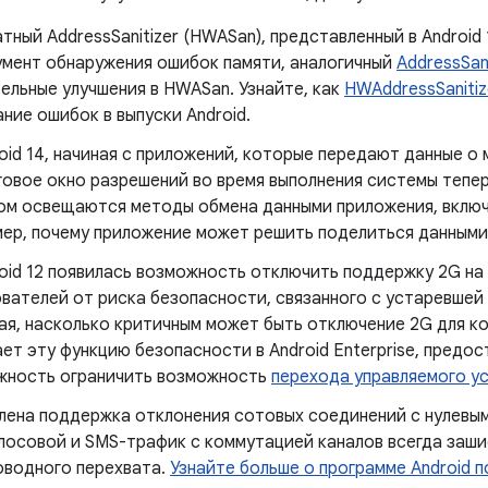
тный AddressSanitizer (HWASan), представленный в Android
умент обнаружения ошибок памяти, аналогичный
AddressSani
ельные улучшения в HWASan. Узнайте, как
HWAddressSanitiz
ние ошибок в выпуски Android.
oid 14, начиная с приложений, которые передают данные о
овое окно разрешений во время выполнения системы тепер
м освещаются методы обмена данными приложения, включая
ер, почему приложение может решить поделиться данными 
oid 12 появилась возможность отключить поддержку 2G на
вателей от риска безопасности, связанного с устаревшей
я, насколько критичным может быть отключение 2G для ко
ет эту функцию безопасности в Android Enterprise, пред
жность ограничить возможность
перехода управляемого у
ена ​​поддержка отклонения сотовых соединений с нулевы
олосовой и SMS-трафик с коммутацией каналов всегда заш
оводного перехвата.
Узнайте больше о программе Android 