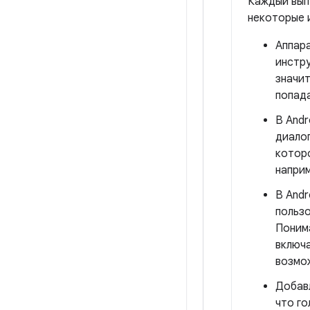
Каждый вып
некоторые и
Аппара
инстр
значит
попада
В Andr
диалог
которо
наприм
В Andr
пользо
Понима
включа
возмо
Добавл
что г