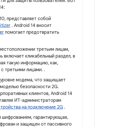
сти для защиты пользователей. Вот
14:
 10, представляет собой
tizer
. Android 14 вносит
er
помогает предотвратить
 местоположении третьим лицам,
ь включает кликабельный раздел, в
 такую ​​информацию, как,
с третьими лицами. .
 уровне модема, что защищает
 моделью безопасности 2G.
рпоративных клиентов, Android 14
оставляя ИТ-администраторам
стройства на подключение 2G
.
м шифрованием, гарантирующая,
ифрован и защищен от пассивного