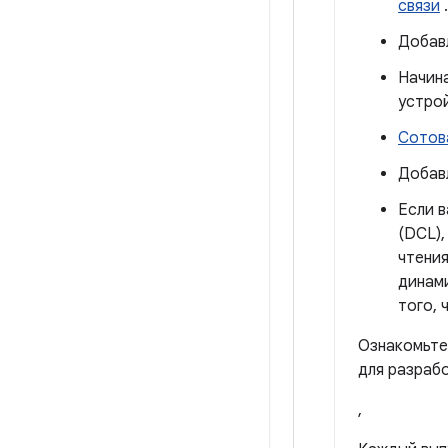
связи
.
Добавл
Начина
устро
Сотов
Добавл
Если в
(DCL),
чтения
динами
того, 
Ознакомьте
для разрабо
,