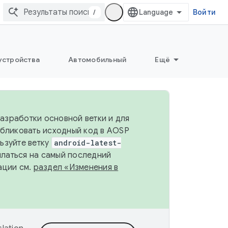
/
Войти
устройства
Автомобильный
Ещё
разработки основной ветки и для
убликовать исходный код в AOSP
льзуйте ветку
android-latest-
ылаться на самый последний
ации см.
раздел «Изменения в