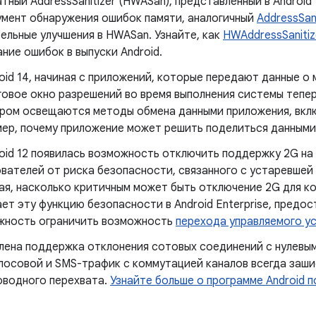
тный AddressSanitizer (HWASan), представленный в Android
умент обнаружения ошибок памяти, аналогичный
AddressSani
ельные улучшения в HWASan. Узнайте, как
HWAddressSanitiz
ние ошибок в выпуски Android.
oid 14, начиная с приложений, которые передают данные о
овое окно разрешений во время выполнения системы тепер
ром освещаются методы обмена данными приложения, включ
ер, почему приложение может решить поделиться данными 
oid 12 появилась возможность отключить поддержку 2G на
вателей от риска безопасности, связанного с устаревшей
я, насколько критичным может быть отключение 2G для ко
ет эту функцию безопасности в Android Enterprise, пред
жность ограничить возможность
перехода управляемого у
ена ​​поддержка отклонения сотовых соединений с нулевы
олосовой и SMS-трафик с коммутацией каналов всегда заш
оводного перехвата.
Узнайте больше о программе Android 