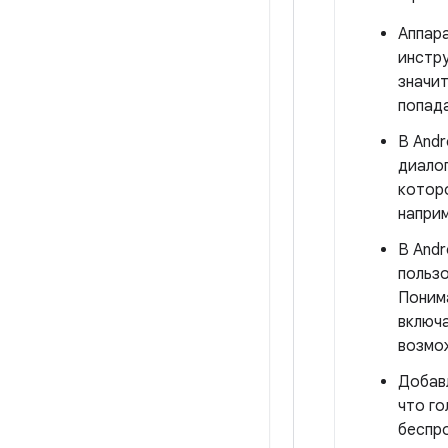
Аппара
инстр
значит
попада
В Andr
диалог
которо
наприм
В Andr
пользо
Понима
включа
возмо
Добавл
что г
беспр