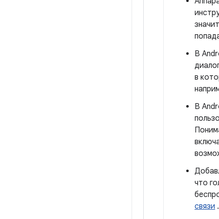
Аппара
инстр
значит
попада
В Andr
диалог
в кото
наприм
В Andr
пользо
Понима
включа
возмо
Добавл
что г
беспр
связи
.