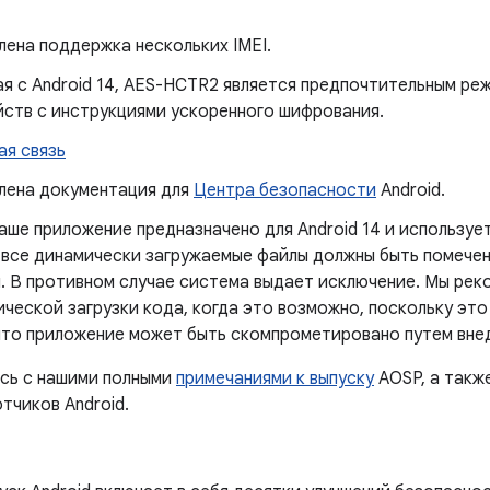
ена ​​поддержка нескольких IMEI.
я с Android 14, AES-HCTR2 является предпочтительным р
йств с инструкциями ускоренного шифрования.
ая связь
ена ​​документация для
Центра безопасности
Android.
аше приложение предназначено для Android 14 и используе
 все динамически загружаемые файлы должны быть помечен
. В противном случае система выдает исключение. Мы ре
ческой загрузки кода, когда это возможно, поскольку это
что приложение может быть скомпрометировано путем внед
сь с нашими полными
примечаниями к выпуску
AOSP, а такж
тчиков Android.