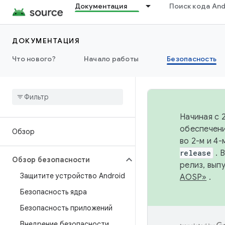
Документация
Поиск кода And
ДОКУМЕНТАЦИЯ
Что нового?
Начало работы
Безопасность
Начиная с 
обеспечени
Обзор
во 2-м и 4
release
. 
Обзор безопасности
релиз, вып
Защитите устройство Android
AOSP»
.
Безопасность ядра
Безопасность приложений
Внедрение безопасности