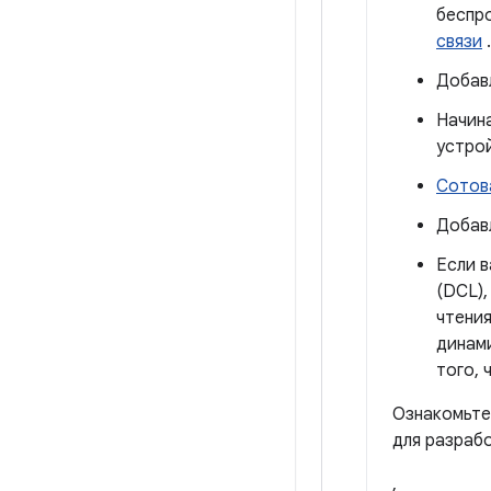
беспр
связи
.
Добавл
Начина
устро
Сотов
Добавл
Если в
(DCL),
чтения
динами
того, 
Ознакомьте
для разрабо
,