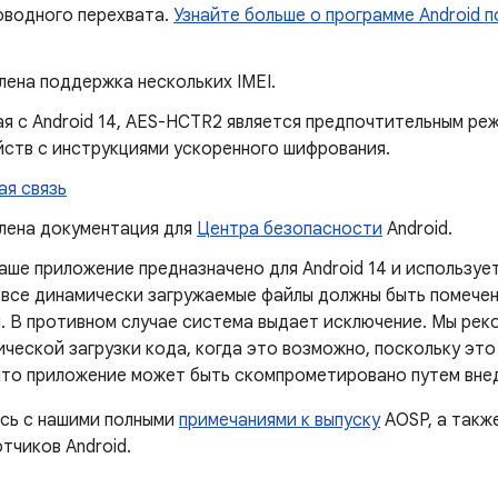
оводного перехвата.
Узнайте больше о программе Android 
ена ​​поддержка нескольких IMEI.
я с Android 14, AES-HCTR2 является предпочтительным р
йств с инструкциями ускоренного шифрования.
ая связь
ена ​​документация для
Центра безопасности
Android.
аше приложение предназначено для Android 14 и используе
 все динамически загружаемые файлы должны быть помечен
. В противном случае система выдает исключение. Мы ре
ческой загрузки кода, когда это возможно, поскольку это
что приложение может быть скомпрометировано путем внед
сь с нашими полными
примечаниями к выпуску
AOSP, а такж
тчиков Android.