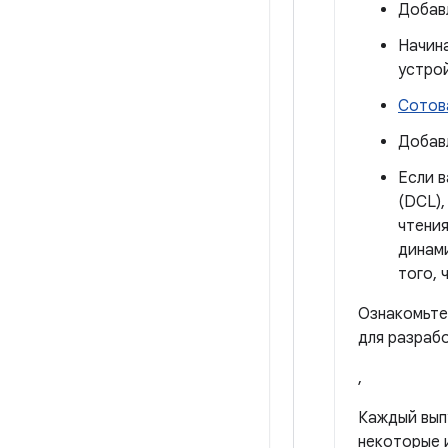
Добавл
Начина
устро
Сотов
Добавл
Если в
(DCL),
чтения
динами
того, 
Ознакомьте
для разрабо
,
Каждый вып
некоторые и