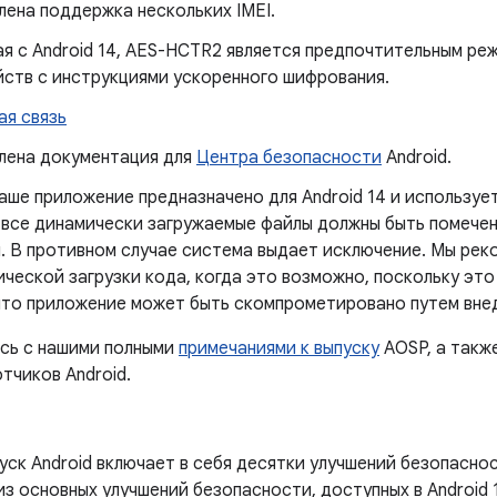
ена ​​поддержка нескольких IMEI.
я с Android 14, AES-HCTR2 является предпочтительным р
йств с инструкциями ускоренного шифрования.
ая связь
ена ​​документация для
Центра безопасности
Android.
аше приложение предназначено для Android 14 и используе
 все динамически загружаемые файлы должны быть помечен
. В противном случае система выдает исключение. Мы ре
ческой загрузки кода, когда это возможно, поскольку это
что приложение может быть скомпрометировано путем внед
сь с нашими полными
примечаниями к выпуску
AOSP, а такж
тчиков Android.
уск Android включает в себя десятки улучшений безопасно
з основных улучшений безопасности, доступных в Android 