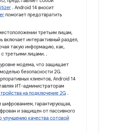
 10, представляет собой
tizer
. Android 14 вносит
er
помогает предотвратить
 местоположении третьим лицам,
ь включает интерактивный раздел,
ая такую ​​информацию, как,
с третьими лицами. .
 уровне модема, что защищает
 моделью безопасности 2G.
рпоративных клиентов, Android 14
оставляя ИТ-администраторам
стройства на подключение 2G
.
м шифрованием, гарантирующая,
ифрован и защищен от пассивного
по улучшению качества сотовой