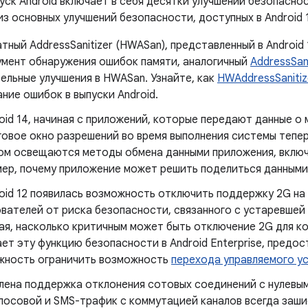
уск Android включает в себя десятки улучшений безопасно
з основных улучшений безопасности, доступных в Android 
тный AddressSanitizer (HWASan), представленный в Android
умент обнаружения ошибок памяти, аналогичный
AddressSani
ельные улучшения в HWASan. Узнайте, как
HWAddressSanitiz
ние ошибок в выпуски Android.
oid 14, начиная с приложений, которые передают данные о
овое окно разрешений во время выполнения системы тепер
м освещаются методы обмена данными приложения, включая
ер, почему приложение может решить поделиться данными 
oid 12 появилась возможность отключить поддержку 2G на
вателей от риска безопасности, связанного с устаревшей
я, насколько критичным может быть отключение 2G для ко
ет эту функцию безопасности в Android Enterprise, пред
жность ограничить возможность
перехода управляемого у
ена ​​поддержка отклонения сотовых соединений с нулевы
олосовой и SMS-трафик с коммутацией каналов всегда заш