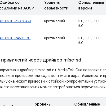
Ошибки со
Уровень
Обновленные
ссылками на AOSP
серьезности
версии
ANDROID-25070493
Критический
5.0, 5.1.1, 6.0,
6.0.1
ANDROID-24686670
Критический
5.0, 5.1.1, 6.0,
6.0.1
привилегий через драйвер misc-sd
наружена в драйвере misc-sd от MediaTek. Она позволяет 
полнять произвольный код в контексте ядра. Уязвимости 
ольку она может привести к стойкой компрометации устрой
ля его восстановления может потребоваться переустановк
Уровень
Обновленные