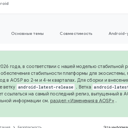
roid
Основные темы
Совместимость
Android-
2026 года, в соответствии с нашей моделью стабильной
я обеспечения стабильности платформы для экосистемы,
од в AOSP во 2-м и 4-м кварталах. Для сборки и внесени
е ветку
android-latest-release
. Ветка
android-lates
ет ссылаться на самый последний релиз, выпущенный в A
льной информации см.
раздел «Изменения в AOSP»
.
тация
Безопасность
Эта информац