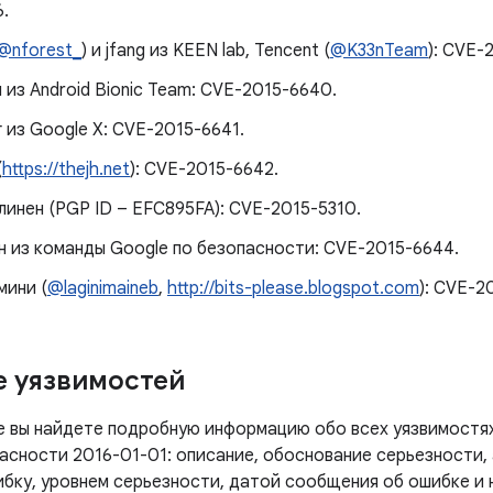
.
@nforest_
) и jfang из KEEN lab, Tencent (
@K33nTeam
): CVE-
 из Android Bionic Team: CVE-2015-6640.
 из Google X: CVE-2015-6641.
(
https://thejh.net
): CVE-2015-6642.
инен (PGP ID – EFC895FA): CVE-2015-5310.
н из команды Google по безопасности: CVE-2015-6644.
мини (
@laginimaineb
,
http://bits-please.blogspot.com
): CVE-2
 уязвимостей
е вы найдете подробную информацию обо всех уязвимостях
асности 2016-01-01: описание, обоснование серьезности, 
ибку, уровнем серьезности, датой сообщения об ошибке и 