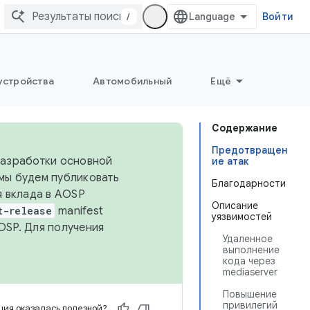
/
Войти
устройства
Автомобильный
Ещё
Содержание
Предотвращен
 разработки основной
ие атак
 мы будем публиковать
Благодарности
я вклада в AOSP
Описание
t-release
manifest
уязвимостей
OSP. Для получения
Удаленное
выполнение
кода через
mediaserver
Повышение
привилегий
ия оказалась полезной?