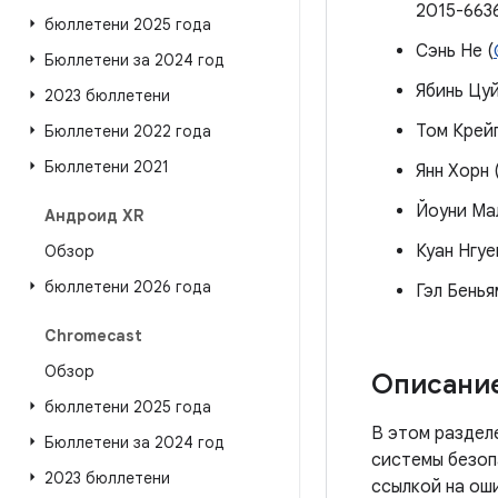
2015-6636
бюллетени 2025 года
Сэнь Не (
Бюллетени за 2024 год
Ябинь Цуй
2023 бюллетени
Том Крейг
Бюллетени 2022 года
Бюллетени 2021
Янн Хорн 
Йоуни Мал
Андроид XR
Куан Нгуе
Обзор
бюллетени 2026 года
Гэл Бенья
Chromecast
Обзор
Описание
бюллетени 2025 года
В этом раздел
Бюллетени за 2024 год
системы безоп
2023 бюллетени
ссылкой на ош