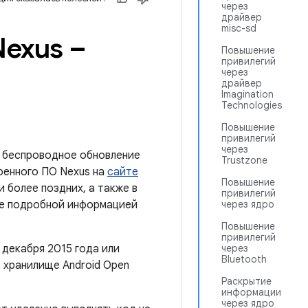
через
драйвер
misc-sd
Nexus –
Повышение
привилегий
через
драйвер
Imagination
Technologies
Повышение
привилегий
через
и беспроводное обновление
Trustzone
оенного ПО Nexus на
сайте
Повышение
 более поздних, а также в
привилегий
лее подробной информацией
через ядро
Повышение
привилегий
 декабря 2015 года или
через
Bluetooth
 хранилище Android Open
Раскрытие
информации
через ядро