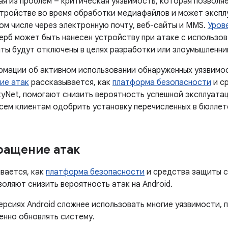
я из проблем – критическая уязвимость, которая позволяе
тройстве во время обработки медиафайлов и может экспл
том числе через электронную почту, веб-сайты и MMS.
Уров
ерб может быть нанесен устройству при атаке с использов
ты будут отключены в целях разработки или злоумышленни
ормации об активном использовании обнаруженных уязвимо
ие атак
рассказывается, как
платформа безопасности
и с
tyNet, помогают снизить вероятность успешной эксплуатац
сем клиентам одобрить установку перечисленных в бюллет
ращение атак
вается, как
платформа безопасности
и средства защиты с
воляют снизить вероятность атак на Android.
ерсиях Android сложнее использовать многие уязвимости,
енно обновлять систему.