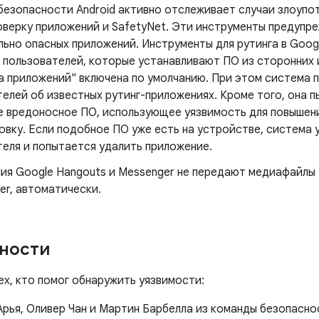
безопасности Android активно отслеживает случаи злоупот
оверку приложений и SafetyNet. Эти инструменты предупр
ьно опасных приложений. Инструменты для рутинга в Goog
 пользователей, которые устанавливают ПО из сторонних 
а приложений" включена по умолчанию. При этом система
телей об известных рутинг-приложениях. Кроме того, она 
е вредоносное ПО, использующее уязвимость для повышени
овку. Если подобное ПО уже есть на устройстве, система
теля и попытается удалить приложение.
ия Google Hangouts и Messenger не передают медиафайлы 
er, автоматически.
ности
ех, кто помог обнаружить уязвимости:
Арья, Оливер Чан и Мартин Барбелла из команды безопасно