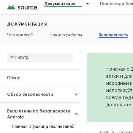
Документация
Поиск кода And
ДОКУМЕНТАЦИЯ
Что нового?
Начало работы
Безопасность
Начиная с 
ветки и дл
Обзор
исходный к
используйт
Обзор безопасности
всегда буд
дополните
Бюллетени по безопасности
Android
Главная страница бюллетеней
AOSP
Докумен