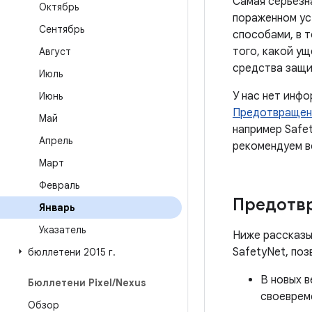
Самая серьезна
Октябрь
пораженном ус
Сентябрь
способами, в 
того, какой ущ
Август
средства защи
Июль
У нас нет инф
Июнь
Предотвращен
Май
например Safe
Апрель
рекомендуем в
Март
Февраль
Предотв
Январь
Указатель
Ниже рассказы
SafetyNet, поз
бюллетени 2015 г
.
В новых в
Бюллетени Pixel
/
Nexus
своеврем
Обзор