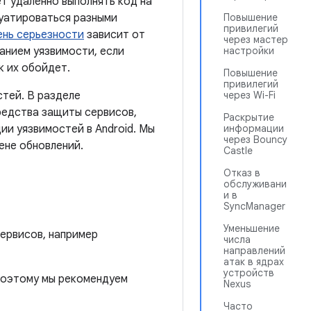
т удаленно выполнять код на
уатироваться разными
Повышение
привилегий
ень серьезности
зависит от
через мастер
анием уязвимости, если
настройки
к их обойдет.
Повышение
привилегий
стей. В разделе
через Wi-Fi
редства защиты сервисов,
Раскрытие
ии уязвимостей в Android. Мы
информации
через Bouncy
ене обновлений.
Castle
Отказ в
обслуживани
и в
SyncManager
Уменьшение
ервисов, например
числа
направлений
атак в ядрах
устройств
 поэтому мы рекомендуем
Nexus
Часто