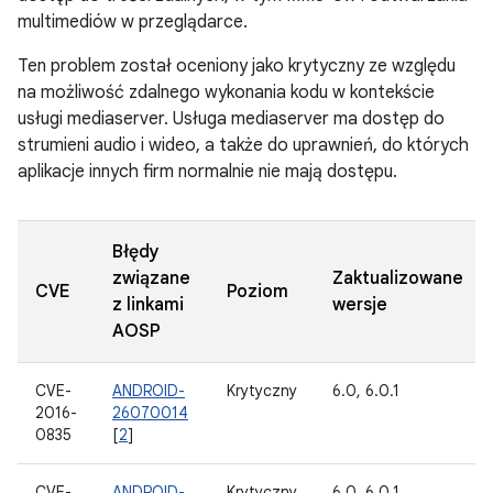
multimediów w przeglądarce.
Ten problem został oceniony jako krytyczny ze względu
na możliwość zdalnego wykonania kodu w kontekście
usługi mediaserver. Usługa mediaserver ma dostęp do
strumieni audio i wideo, a także do uprawnień, do których
aplikacje innych firm normalnie nie mają dostępu.
Błędy
związane
Zaktualizowane
CVE
Poziom
z linkami
wersje
AOSP
CVE-
ANDROID-
Krytyczny
6.0, 6.0.1
2016-
26070014
0835
[
2
]
CVE-
ANDROID-
Krytyczny
6.0, 6.0.1