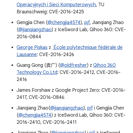
Operacyjnych i Sieci Komputerowych
, TU
Braunschweig: CVE-2016-2425
Gengjia Chen (
@chengjia4574
),
pjf
, Jianqiang Zhao
(
@jianqiangzhao
) z IceSword Lab, Qihoo 360: CVE-
2016-0844
George Piskas
z
École polytechnique fédérale de
Lausanne
: CVE-2016-2426
Guang Gong (龚广) (
@oldfresher
) z
Qihoo 360
Technology Co.Ltd
: CVE-2016-2412, CVE-2016-
2416
James Forshaw z Google Project Zero: CVE-2016-
2417, CVE-2016-0846
Jianqiang Zhao(
@jianqiangzhao
),
pjf
i Gengjia Chen
(
@chengjia4574
) z IceSword Lab, Qihoo 360: CVE-
2016-2410, CVE-2016-2411