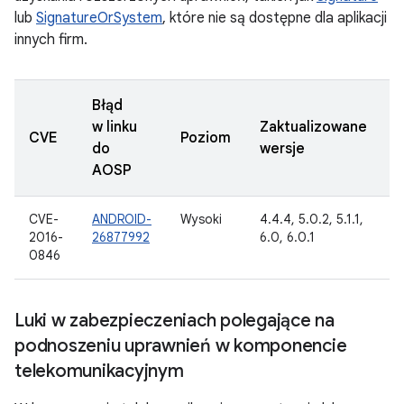
lub
SignatureOrSystem
, które nie są dostępne dla aplikacji
innych firm.
Błąd
w linku
Zaktualizowane
D
CVE
Poziom
do
wersje
z
AOSP
CVE-
ANDROID-
Wysoki
4.4.4, 5.0.2, 5.1.1,
2
2016-
26877992
6.0, 6.0.1
2
0846
Luki w zabezpieczeniach polegające na
podnoszeniu uprawnień w komponencie
telekomunikacyjnym