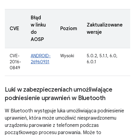
Błąd
w linku
Zaktualizowane
D
CVE
Poziom
do
wersje
z
AOSP
CVE-
ANDROID-
Wysoki
5.0.2, 5.1.1, 6.0,
3
2016-
26960931
6.0.1
2
0849
Luki w zabezpieczeniach umożliwiające
podniesienie uprawnień w Bluetooth
W Bluetooth występuje luka umożliwiająca podniesienie
uprawnień, która może umożliwić niesprawdzonemu
urządzeniu parowanie z telefonem podczas
początkowego procesu parowania. Może to