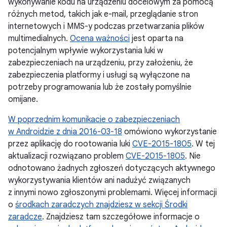
wykonywanie kodu na urządzeniu docelowym za pomocą
różnych metod, takich jak e-mail, przeglądanie stron
internetowych i MMS-y podczas przetwarzania plików
multimedialnych.
Ocena ważności
jest oparta na
potencjalnym wpływie wykorzystania luki w
zabezpieczeniach na urządzeniu, przy założeniu, że
zabezpieczenia platformy i usługi są wyłączone na
potrzeby programowania lub że zostały pomyślnie
omijane.
W poprzednim komunikacie o zabezpieczeniach
w Androidzie z dnia 2016-03-18
omówiono wykorzystanie
przez aplikację do rootowania luki
CVE-2015-1805
. W tej
aktualizacji rozwiązano problem
CVE-2015-1805
. Nie
odnotowano żadnych zgłoszeń dotyczących aktywnego
wykorzystywania klientów ani nadużyć związanych
z innymi nowo zgłoszonymi problemami. Więcej informacji
o
środkach zaradczych znajdziesz w sekcji Środki
zaradcze
. Znajdziesz tam szczegółowe informacje o