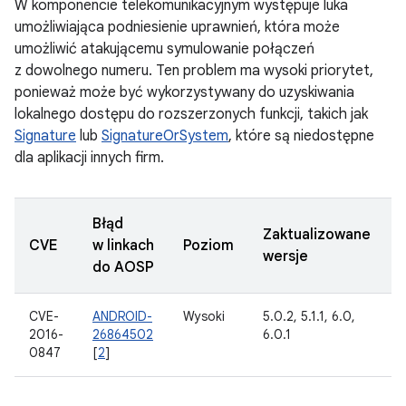
W komponencie telekomunikacyjnym występuje luka
umożliwiająca podniesienie uprawnień, która może
umożliwić atakującemu symulowanie połączeń
z dowolnego numeru. Ten problem ma wysoki priorytet,
ponieważ może być wykorzystywany do uzyskiwania
lokalnego dostępu do rozszerzonych funkcji, takich jak
Signature
lub
SignatureOrSystem
, które są niedostępne
dla aplikacji innych firm.
Błąd
Zaktualizowane
CVE
w linkach
Poziom
wersje
do AOSP
CVE-
ANDROID-
Wysoki
5.0.2, 5.1.1, 6.0,
2016-
26864502
6.0.1
0847
[
2
]