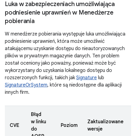
Luka w zabezpieczeniach umożliwiająca
podniesienie uprawnień w Menedżerze
pobierania
W menedżerze pobierania występuje luka umożliwiająca
podniesienie uprawnień, która może umożliwić
atakującemu uzyskanie dostępu do nieautoryzowanych
plików w prywatnym magazynie danych. Ten problem
został oceniony jako poważny, ponieważ może być
wykorzystany do uzyskania lokalnego dostępu do
rozszerzonych funkcji, takich jak
Signature
lub
SignatureOrSystem
, które są niedostępne dla aplikacji
innych firm.
Błąd
w linku
Zaktualizowane
D
CVE
Poziom
do
wersje
z