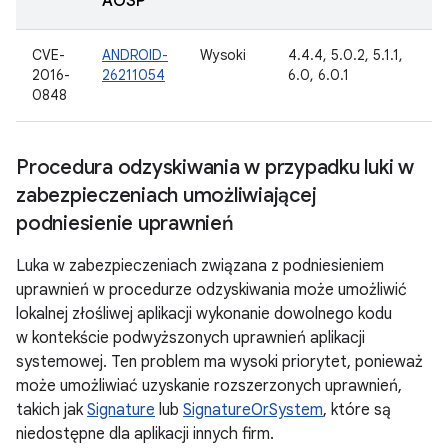
AOSP
CVE-
ANDROID-
Wysoki
4.4.4, 5.0.2, 5.1.1,
1
2016-
26211054
6.0, 6.0.1
2
0848
Procedura odzyskiwania w przypadku luki w
zabezpieczeniach umożliwiającej
podniesienie uprawnień
Luka w zabezpieczeniach związana z podniesieniem
uprawnień w procedurze odzyskiwania może umożliwić
lokalnej złośliwej aplikacji wykonanie dowolnego kodu
w kontekście podwyższonych uprawnień aplikacji
systemowej. Ten problem ma wysoki priorytet, ponieważ
może umożliwiać uzyskanie rozszerzonych uprawnień,
takich jak
Signature
lub
SignatureOrSystem
, które są
niedostępne dla aplikacji innych firm.