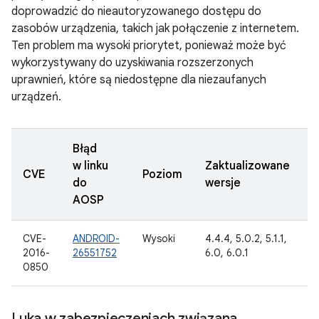
doprowadzić do nieautoryzowanego dostępu do
zasobów urządzenia, takich jak połączenie z internetem.
Ten problem ma wysoki priorytet, ponieważ może być
wykorzystywany do uzyskiwania rozszerzonych
uprawnień, które są niedostępne dla niezaufanych
urządzeń.
Błąd
w linku
Zaktualizowane
D
CVE
Poziom
do
wersje
z
AOSP
CVE-
ANDROID-
Wysoki
4.4.4, 5.0.2, 5.1.1,
1
2016-
26551752
6.0, 6.0.1
2
0850
Luka w zabezpieczeniach związana