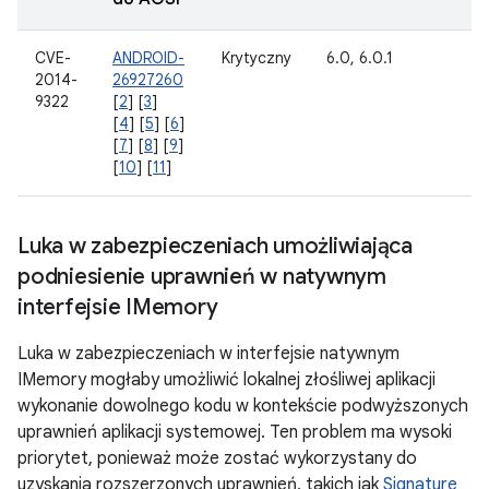
CVE-
ANDROID-
Krytyczny
6.0, 6.0.1
2014-
26927260
9322
[
2
] [
3
]
[
4
] [
5
] [
6
]
[
7
] [
8
] [
9
]
[
10
] [
11
]
Luka w zabezpieczeniach umożliwiająca
podniesienie uprawnień w natywnym
interfejsie IMemory
Luka w zabezpieczeniach w interfejsie natywnym
IMemory mogłaby umożliwić lokalnej złośliwej aplikacji
wykonanie dowolnego kodu w kontekście podwyższonych
uprawnień aplikacji systemowej. Ten problem ma wysoki
priorytet, ponieważ może zostać wykorzystany do
uzyskania rozszerzonych uprawnień, takich jak
Signature