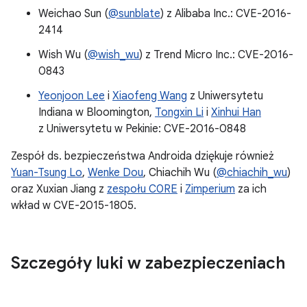
Weichao Sun (
@sunblate
) z Alibaba Inc.: CVE-2016-
2414
Wish Wu (
@wish_wu
) z Trend Micro Inc.: CVE-2016-
0843
Yeonjoon Lee
i
Xiaofeng Wang
z Uniwersytetu
Indiana w Bloomington,
Tongxin Li
i
Xinhui Han
z Uniwersytetu w Pekinie: CVE-2016-0848
Zespół ds. bezpieczeństwa Androida dziękuje również
Yuan-Tsung Lo
,
Wenke Dou
, Chiachih Wu (
@chiachih_wu
)
oraz Xuxian Jiang z
zespołu C0RE
i
Zimperium
za ich
wkład w CVE-2015-1805.
Szczegóły luki w zabezpieczeniach