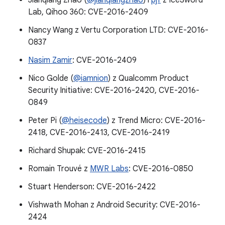
Jianqiang Zhao (
@jianqiangzhao
) i
pjf
z IceSword
Lab, Qihoo 360: CVE-2016-2409
Nancy Wang z Vertu Corporation LTD: CVE-2016-
0837
Nasim Zamir
: CVE-2016-2409
Nico Golde (
@iamnion
) z Qualcomm Product
Security Initiative: CVE-2016-2420, CVE-2016-
0849
Peter Pi (
@heisecode
) z Trend Micro: CVE-2016-
2418, CVE-2016-2413, CVE-2016-2419
Richard Shupak: CVE-2016-2415
Romain Trouvé z
MWR Labs
: CVE-2016-0850
Stuart Henderson: CVE-2016-2422
Vishwath Mohan z Android Security: CVE-2016-
2424