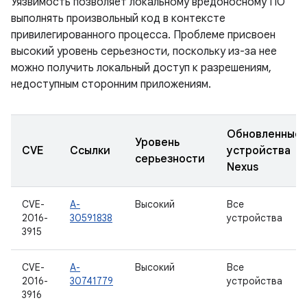
Уязвимость позволяет локальному вредоносному ПО
выполнять произвольный код в контексте
привилегированного процесса. Проблеме присвоен
высокий уровень серьезности, поскольку из-за нее
можно получить локальный доступ к разрешениям,
недоступным сторонним приложениям.
Обновленные
Уровень
CVE
Ссылки
устройства
серьезности
Nexus
CVE-
A-
Высокий
Все
2016-
30591838
устройства
3915
CVE-
A-
Высокий
Все
2016-
30741779
устройства
3916