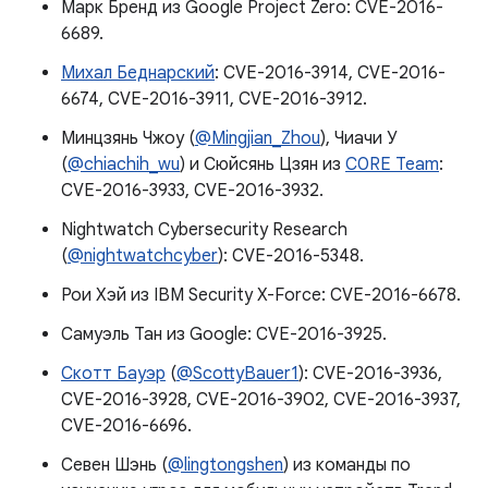
Марк Бренд из Google Project Zero: CVE-2016-
6689.
Михал Беднарский
: CVE-2016-3914, CVE-2016-
6674, CVE-2016-3911, CVE-2016-3912.
Минцзянь Чжоу (
@Mingjian_Zhou
), Чиачи У
(
@chiachih_wu
) и Сюйсянь Цзян из
C0RE Team
:
CVE-2016-3933, CVE-2016-3932.
Nightwatch Cybersecurity Research
(
@nightwatchcyber
): CVE-2016-5348.
Рои Хэй из IBM Security X-Force: CVE-2016-6678.
Самуэль Тан из Google: CVE-2016-3925.
Скотт Бауэр
(
@ScottyBauer1
): CVE-2016-3936,
CVE-2016-3928, CVE-2016-3902, CVE-2016-3937,
CVE-2016-6696.
Севен Шэнь (
@lingtongshen
) из команды по