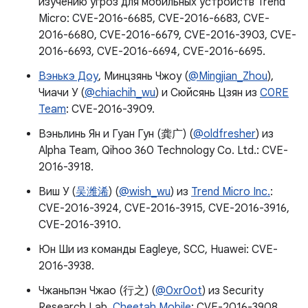
изучению угроз для мобильных устройств Trend
Micro: CVE-2016-6685, CVE-2016-6683, CVE-
2016-6680, CVE-2016-6679, CVE-2016-3903, CVE-
2016-6693, CVE-2016-6694, CVE-2016-6695.
Вэнькэ Доу
, Минцзянь Чжоу (
@Mingjian_Zhou
),
Чиачи У (
@chiachih_wu
) и Сюйсянь Цзян из
C0RE
Team
: CVE-2016-3909.
Вэньлинь Ян и Гуан Гун (龚广) (
@oldfresher
) из
Alpha Team, Qihoo 360 Technology Co. Ltd.: CVE-
2016-3918.
Виш У (
吴潍浠
) (
@wish_wu
) из
Trend Micro Inc.
:
CVE-2016-3924, CVE-2016-3915, CVE-2016-3916,
CVE-2016-3910.
Юн Ши из команды Eagleye, SCC, Huawei: CVE-
2016-3938.
Чжаньпэн Чжао (行之) (
@0xr0ot
) из Security
Research Lab,
Cheetah Mobile
: CVE-2016-3908.