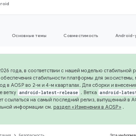
roid
Основные темы
Совместимость
Android-
2026 года, в соответствии с нашей моделью стабильной
я обеспечения стабильности платформы для экосистемы,
од в AOSP во 2-м и 4-м кварталах. Для сборки и внесени
е ветку
android-latest-release
. Ветка
android-lates
ет ссылаться на самый последний релиз, выпущенный в A
льной информации см.
раздел «Изменения в AOSP»
.
тация
Безопасность
Эта информац