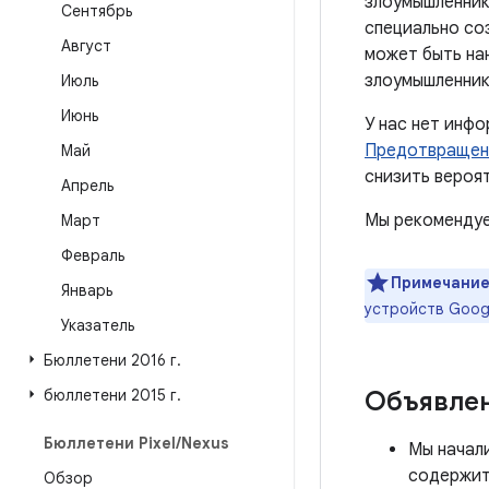
злоумышленник
Сентябрь
специально со
Август
может быть на
злоумышленник
Июль
Июнь
У нас нет инф
Предотвращен
Май
снизить вероя
Апрель
Мы рекомендуе
Март
Февраль
Примечание
Январь
устройств Goog
Указатель
Бюллетени 2016 г
.
бюллетени 2015 г
.
Объявле
Бюллетени Pixel
/
Nexus
Мы начал
содержит
Обзор