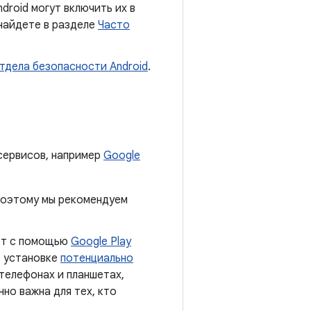
droid могут включить их в
найдете в разделе
Часто
тдела безопасности Android
.
сервисов, например
Google
 поэтому мы рекомендуем
ает с помощью
Google Play
б установке
потенциально
 телефонах и планшетах,
нно важна для тех, кто