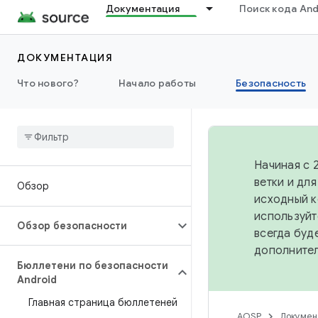
Документация
Поиск кода And
ДОКУМЕНТАЦИЯ
Что нового?
Начало работы
Безопасность
Начиная с 
ветки и дл
Обзор
исходный к
используйт
Обзор безопасности
всегда буд
дополните
Бюллетени по безопасности
Android
Главная страница бюллетеней
AOSP
Докумен