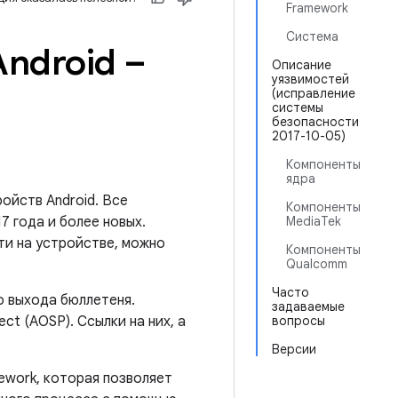
Framework
Система
ndroid –
Описание
уязвимостей
(исправление
системы
безопасности
2017-10-05)
Компоненты
ядра
ойств Android. Все
Компоненты
7 года и более новых.
MediaTek
ти на устройстве, можно
Компоненты
Qualcomm
Часто
о выхода бюллетеня.
задаваемые
ct (AOSP). Ссылки на них, а
вопросы
Версии
ework, которая позволяет