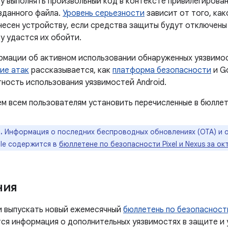
у выполнять произвольный код в контексте привилегирова
зданного файла.
Уровень серьезности
зависит от того, ка
несен устройству, если средства защиты будут отключены 
у удастся их обойти.
ормации об активном использовании обнаруженных уязвимо
ие атак
рассказывается, как
платформа безопасности
и G
тность использования уязвимостей Android.
м всем пользователям установить перечисленные в бюллет
.
Информация о последних беспроводных обновлениях (OTA) и 
le содержится в
бюллетене по безопасности Pixel и Nexus за ок
ния
и выпускать новый ежемесячный
бюллетень по безопасности
ся информация о дополнительных уязвимостях в защите и 