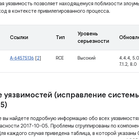
ая уязвимость позволяет находящемуся поблизости злоум
код в контексте привилегированного процесса.
Уровень
Ссылки
Тип
Обновл
серьезности
A-64575136
[
2
]
RCE
Высокий
4.4.4, 5.0.
7.1.2, 8.0
 уязвимостей (исправление систем
5)
е вы найдете подробную информацию обо всех уязвимостях
асности 2017-10-05. Проблемы сгруппированы по компонен
ля каждого случая приведена таблица, в которой указаны 