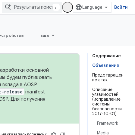
/
Войти
устройства
Ещё
Содержание
Объявления
 разработки основной
Предотвращен
 мы будем публиковать
ие атак
я вклада в AOSP
Описание
t-release
manifest
уязвимостей
OSP. Для получения
(исправление
системы
безопасности
2017-10-01)
Framework
Media
ия оказалась полезной?