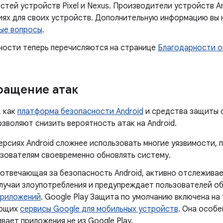
тей устройств Pixel и Nexus. Производители устройств An
иях для своих устройств. Дополнительную информацию вы 
ые вопросы
.
ности теперь перечисляются на странице
Благодарности о
ращение атак
, как
платформа безопасности Android
и средства защиты 
позволяют снизить вероятность атак на Android.
ерсиях Android сложнее использовать многие уязвимости,
ьзователям своевременно обновлять систему.
 отвечающая за безопасность Android, активно отслежив
лучаи злоупотребления и предупреждает пользователей о
приложений
. Google Play Защита по умолчанию включена на
ующих
сервисы Google для мобильных устройств
. Она особе
вает приложения не из Google Play.