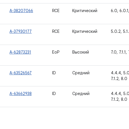
A-38207066
RCE
Критический
6.0, 6.0.1,
A-37930177
RCE
Критический
5.0.2, 5.1.
A-62873231
EoP
Высокий
7.0, 7.1.1,
A-63526567
ID
Средний
4.4.4, 5.0.
7.1.2, 8.0
A-63662938
ID
Средний
4.4.4, 5.0.
7.1.2, 8.0