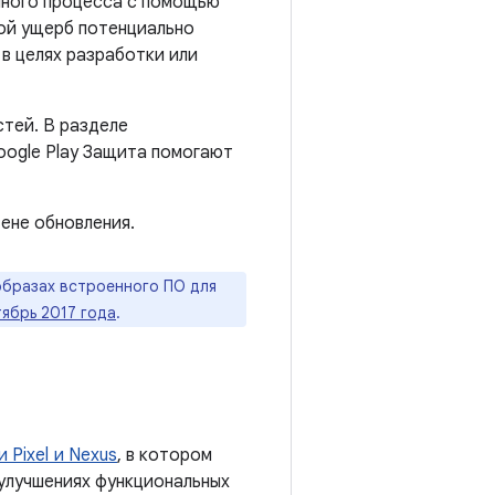
нного процесса с помощью
кой ущерб потенциально
в целях разработки или
стей. В разделе
oogle Play Защита помогают
ене обновления.
образах встроенного ПО для
тябрь 2017 года
.
 Pixel и Nexus
, в котором
улучшениях функциональных