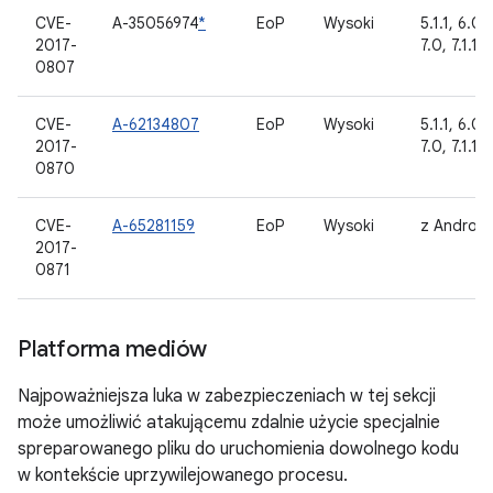
CVE-
A-35056974
*
EoP
Wysoki
5.1.1, 6.0, 
2017-
7.0, 7.1.1, 
0807
CVE-
A-62134807
EoP
Wysoki
5.1.1, 6.0, 
2017-
7.0, 7.1.1, 
0870
CVE-
A-65281159
EoP
Wysoki
z Android
2017-
0871
Platforma mediów
Najpoważniejsza luka w zabezpieczeniach w tej sekcji
może umożliwić atakującemu zdalnie użycie specjalnie
spreparowanego pliku do uruchomienia dowolnego kodu
w kontekście uprzywilejowanego procesu.