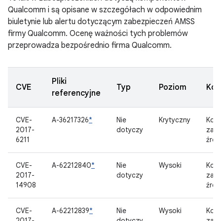
Qualcomm i są opisane w szczegółach w odpowiednim
biuletynie lub alertu dotyczącym zabezpieczeń AMSS
firmy Qualcomm. Ocenę ważności tych problemów
przeprowadza bezpośrednio firma Qualcomm.
Pliki
CVE
Typ
Poziom
Kom
referencyjne
CVE-
A-36217326
*
Nie
Krytyczny
Kom
2017-
dotyczy
zam
6211
źród
CVE-
A-62212840
*
Nie
Wysoki
Kom
2017-
dotyczy
zam
14908
źród
CVE-
A-62212839
*
Nie
Wysoki
Kom
2017-
dotyczy
zam