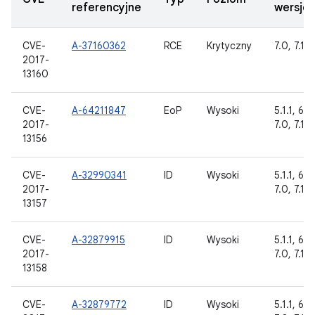
referencyjne
wersje
CVE-
A-37160362
RCE
Krytyczny
7.0, 7.1.1
2017-
13160
CVE-
A-64211847
EoP
Wysoki
5.1.1, 6.0
2017-
7.0, 7.1.1
13156
CVE-
A-32990341
ID
Wysoki
5.1.1, 6.0
2017-
7.0, 7.1.1
13157
CVE-
A-32879915
ID
Wysoki
5.1.1, 6.0
2017-
7.0, 7.1.1
13158
CVE-
A-32879772
ID
Wysoki
5.1.1, 6.0