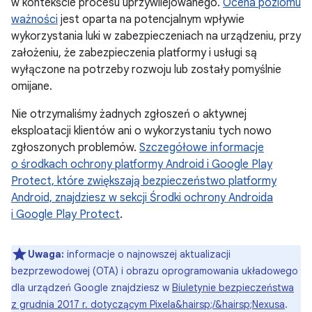
w kontekście procesu uprzywilejowanego.
Ocena poziomu
ważności
jest oparta na potencjalnym wpływie
wykorzystania luki w zabezpieczeniach na urządzeniu, przy
założeniu, że zabezpieczenia platformy i usługi są
wyłączone na potrzeby rozwoju lub zostały pomyślnie
omijane.
Nie otrzymaliśmy żadnych zgłoszeń o aktywnej
eksploatacji klientów ani o wykorzystaniu tych nowo
zgłoszonych problemów.
Szczegółowe informacje
o
środkach ochrony platformy Android i Google Play
Protect, które zwiększają bezpieczeństwo platformy
Android, znajdziesz w sekcji Środki ochrony Androida
i Google Play Protect
.
Uwaga:
informacje o najnowszej aktualizacji
bezprzewodowej (OTA) i obrazu oprogramowania układowego
dla urządzeń Google znajdziesz w
Biuletynie bezpieczeństwa
z grudnia 2017 r. dotyczącym Pixela&hairsp;/&hairsp;Nexusa
.