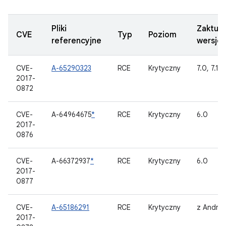
Pliki
Zaktua
CVE
Typ
Poziom
referencyjne
wersje
CVE-
A-65290323
RCE
Krytyczny
7.0, 7.1.1
2017-
0872
CVE-
A-64964675
*
RCE
Krytyczny
6.0
2017-
0876
CVE-
A-66372937
*
RCE
Krytyczny
6.0
2017-
0877
CVE-
A-65186291
RCE
Krytyczny
z Andro
2017-