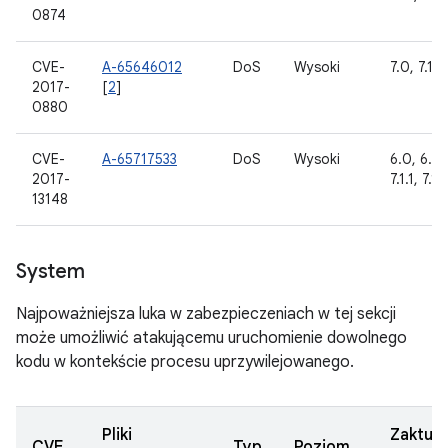
0874
CVE-
A-65646012
DoS
Wysoki
7.0, 7.1.1,
2017-
[
2
]
0880
CVE-
A-65717533
DoS
Wysoki
6.0, 6.0.
2017-
7.1.1, 7.1.
13148
System
Najpoważniejsza luka w zabezpieczeniach w tej sekcji
może umożliwić atakującemu uruchomienie dowolnego
kodu w kontekście procesu uprzywilejowanego.
Pliki
Zaktua
CVE
Typ
Poziom