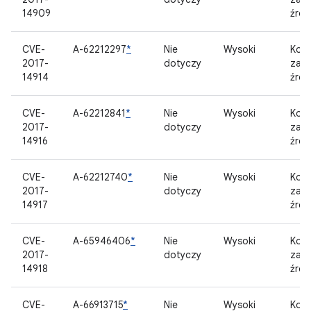
14909
źród
CVE-
A-62212297
*
Nie
Wysoki
Kom
2017-
dotyczy
zam
14914
źród
CVE-
A-62212841
*
Nie
Wysoki
Kom
2017-
dotyczy
zam
14916
źród
CVE-
A-62212740
*
Nie
Wysoki
Kom
2017-
dotyczy
zam
14917
źród
CVE-
A-65946406
*
Nie
Wysoki
Kom
2017-
dotyczy
zam
14918
źród
CVE-
A-66913715
*
Nie
Wysoki
Kom