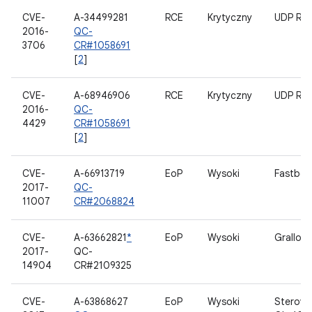
CVE-
A-34499281
RCE
Krytyczny
UDP RP
2016-
QC-
3706
CR#1058691
[
2
]
CVE-
A-68946906
RCE
Krytyczny
UDP RP
2016-
QC-
4429
CR#1058691
[
2
]
CVE-
A-66913719
EoP
Wysoki
Fastboo
2017-
QC-
11007
CR#2068824
CVE-
A-63662821
*
EoP
Wysoki
Gralloc
2017-
QC-
14904
CR#2109325
CVE-
A-63868627
EoP
Wysoki
Sterown