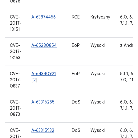
0878
CVE-
A-63874456
RCE
Krytyczny
6.0, 6.0.
2017-
7.1.1, 7.1.
13151
CVE-
A-65280854
EoP
Wysoki
z Andro
2017-
13153
CVE-
A-64340921
EoP
Wysoki
5.1.1, 6.0
2017-
[
2
]
7.0, 7.1.1
0837
CVE-
A-63316255
DoS
Wysoki
6.0, 6.0.
2017-
7.1.1, 7.1.
0873
CVE-
A-63315932
DoS
Wysoki
6.0, 6.0.
2017-
7.1.1, 7.1.