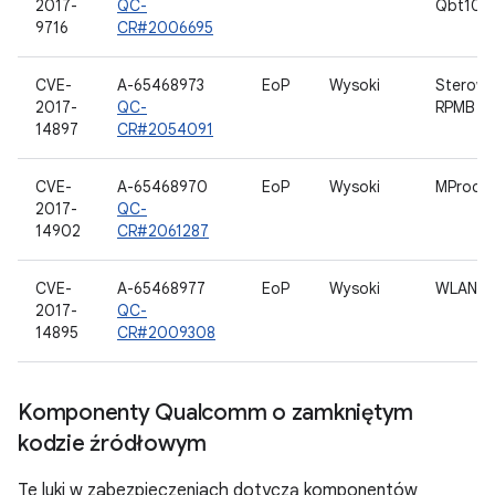
2017-
QC-
Qbt100
9716
CR#2006695
CVE-
A-65468973
EoP
Wysoki
Sterown
2017-
QC-
RPMB
14897
CR#2054091
CVE-
A-65468970
EoP
Wysoki
MProc
2017-
QC-
14902
CR#2061287
CVE-
A-65468977
EoP
Wysoki
WLAN
2017-
QC-
14895
CR#2009308
Komponenty Qualcomm o zamkniętym
kodzie źródłowym
Te luki w zabezpieczeniach dotyczą komponentów