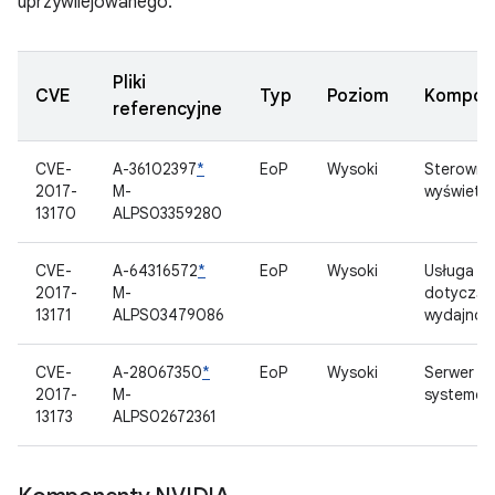
uprzywilejowanego.
Pliki
CVE
Typ
Poziom
Kompon
referencyjne
CVE-
A-36102397
*
EoP
Wysoki
Sterowni
2017-
M-
wyświetla
13170
ALPS03359280
CVE-
A-64316572
*
EoP
Wysoki
Usługa
2017-
M-
dotycząc
13171
ALPS03479086
wydajnoś
CVE-
A-28067350
*
EoP
Wysoki
Serwer
2017-
M-
systemow
13173
ALPS02672361