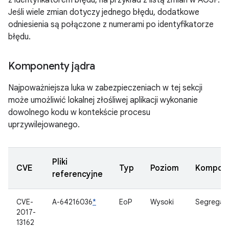
z identyfikatorem błędu, na przykład z listą zmian w AOSP.
Jeśli wiele zmian dotyczy jednego błędu, dodatkowe
odniesienia są połączone z numerami po identyfikatorze
błędu.
Komponenty jądra
Najpoważniejsza luka w zabezpieczeniach w tej sekcji
może umożliwić lokalnej złośliwej aplikacji wykonanie
dowolnego kodu w kontekście procesu
uprzywilejowanego.
Pliki
CVE
Typ
Poziom
Kompon
referencyjne
CVE-
A-64216036
*
EoP
Wysoki
Segregat
2017-
13162