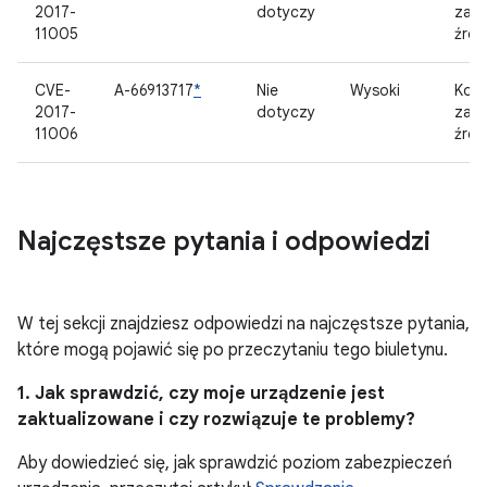
2017-
dotyczy
zam
11005
źród
CVE-
A-66913717
*
Nie
Wysoki
Kom
2017-
dotyczy
zam
11006
źród
Najczęstsze pytania i odpowiedzi
W tej sekcji znajdziesz odpowiedzi na najczęstsze pytania,
które mogą pojawić się po przeczytaniu tego biuletynu.
1. Jak sprawdzić, czy moje urządzenie jest
zaktualizowane i czy rozwiązuje te problemy?
Aby dowiedzieć się, jak sprawdzić poziom zabezpieczeń