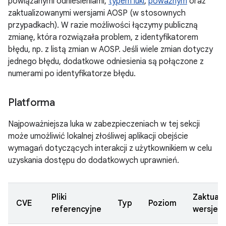
powiązanymi odniesieniami,
typem luki
,
poważnym
oraz
zaktualizowanymi wersjami AOSP (w stosownych
przypadkach). W razie możliwości łączymy publiczną
zmianę, która rozwiązała problem, z identyfikatorem
błędu, np. z listą zmian w AOSP. Jeśli wiele zmian dotyczy
jednego błędu, dodatkowe odniesienia są połączone z
numerami po identyfikatorze błędu.
Platforma
Najpoważniejsza luka w zabezpieczeniach w tej sekcji
może umożliwić lokalnej złośliwej aplikacji obejście
wymagań dotyczących interakcji z użytkownikiem w celu
uzyskania dostępu do dodatkowych uprawnień.
Pliki
Zaktual
CVE
Typ
Poziom
referencyjne
wersje 