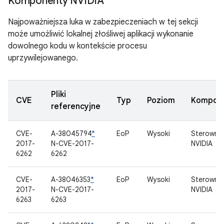
Komponenty NVIDIA
Najpoważniejsza luka w zabezpieczeniach w tej sekcji
może umożliwić lokalnej złośliwej aplikacji wykonanie
dowolnego kodu w kontekście procesu
uprzywilejowanego.
Pliki
CVE
Typ
Poziom
Kompon
referencyjne
CVE-
A-38045794
*
EoP
Wysoki
Sterownik
2017-
N-CVE-2017-
NVIDIA
6262
6262
CVE-
A-38046353
*
EoP
Wysoki
Sterownik
2017-
N-CVE-2017-
NVIDIA
6263
6263