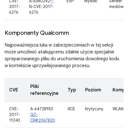
CVE-
A-63802421
*
EoP
Wysoki
Serwer
2017-
N-CVE-2017-
mediów
6276
6276
Komponenty Qualcomm
Najpoważniejsza luka w zabezpieczeniach w tej sekcji
może umożliwić atakującemu zdalnie użycie specjalnie
spreparowanego pliku do uruchomienia dowolnego kodu
w kontekście uprzywilejowanego procesu.
Pliki
CVE
Typ
Poziom
Kompo
referencyjne
CVE-
A-64728953
RCE
Krytyczny
WLAN
2017-
QC-
11043
CR#2067820