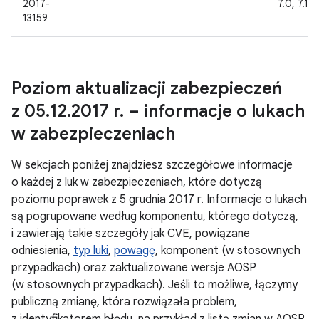
2017-
7.0, 7.1.1
13159
Poziom aktualizacji zabezpieczeń
z 05
.
12
.
2017 r
.
– informacje o lukach
w zabezpieczeniach
W sekcjach poniżej znajdziesz szczegółowe informacje
o każdej z luk w zabezpieczeniach, które dotyczą
poziomu poprawek z 5 grudnia 2017 r. Informacje o lukach
są pogrupowane według komponentu, którego dotyczą,
i zawierają takie szczegóły jak CVE, powiązane
odniesienia,
typ luki
,
powagę
, komponent (w stosownych
przypadkach) oraz zaktualizowane wersje AOSP
(w stosownych przypadkach). Jeśli to możliwe, łączymy
publiczną zmianę, która rozwiązała problem,