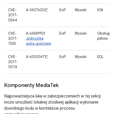
CVE-
A-34276203
*
EoP
Wysoki
ION
2017-
0564
CVE-
A-63689921
EoP
Wysoki
Obsługa
2017-
Jednostka
plików
7533
jądra upstream
CVE-
A-63100473
*
EoP
Wysoki
EDL
2017-
13174
Komponenty Media
Tek
Najpoważniejsza luka w zabezpieczeniach w tej sekcji
może umożliwić lokalnej złośliwej aplikacji wykonanie
dowolnego kodu w kontekście procesu