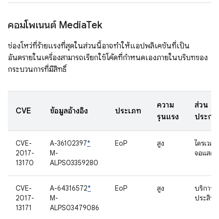
คอมโพเนนต์ Media
Tek
ช่องโหว่ที่ร้ายแรงที่สุดในส่วนนี้อาจทำให้แอปพลิเคชันที่เป็น
อันตรายในเครื่องสามารถเรียกใช้โค้ดที่กำหนดเองภายในบริบทของ
กระบวนการที่มีสิทธิ์
ความ
ส่วน
CVE
ข้อมูลอ้างอิง
ประเภท
รุนแรง
ประกอ
CVE-
A-36102397
*
EoP
สูง
ไดรเวอร์
2017-
M-
จอแสดง
13170
ALPS03359280
CVE-
A-64316572
*
EoP
สูง
บริการด้
2017-
M-
ประสิทธ
13171
ALPS03479086