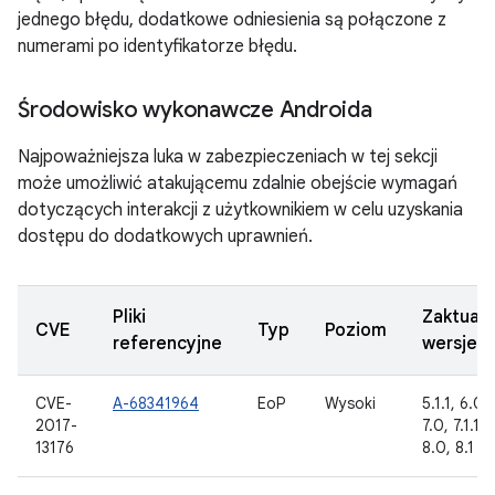
jednego błędu, dodatkowe odniesienia są połączone z
numerami po identyfikatorze błędu.
Środowisko wykonawcze Androida
Najpoważniejsza luka w zabezpieczeniach w tej sekcji
może umożliwić atakującemu zdalnie obejście wymagań
dotyczących interakcji z użytkownikiem w celu uzyskania
dostępu do dodatkowych uprawnień.
Pliki
Zaktual
CVE
Typ
Poziom
referencyjne
wersje 
CVE-
A-68341964
EoP
Wysoki
5.1.1, 6.0, 
2017-
7.0, 7.1.1, 7
13176
8.0, 8.1