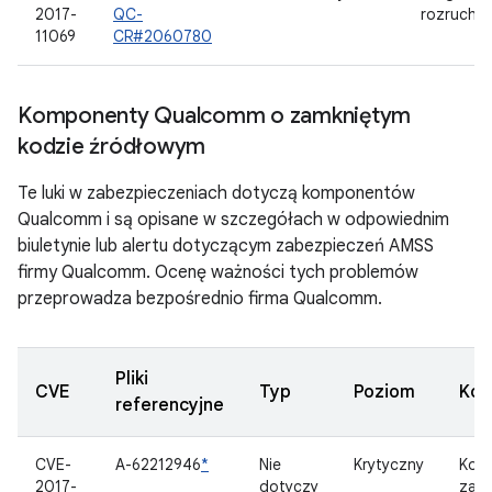
2017-
QC-
rozrucho
11069
CR#2060780
Komponenty Qualcomm o zamkniętym
kodzie źródłowym
Te luki w zabezpieczeniach dotyczą komponentów
Qualcomm i są opisane w szczegółach w odpowiednim
biuletynie lub alertu dotyczącym zabezpieczeń AMSS
firmy Qualcomm. Ocenę ważności tych problemów
przeprowadza bezpośrednio firma Qualcomm.
Pliki
CVE
Typ
Poziom
Kom
referencyjne
CVE-
A-62212946
*
Nie
Krytyczny
Kom
2017-
dotyczy
zam