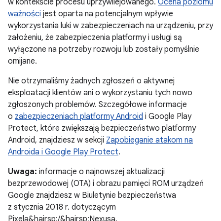
w kontekście procesu uprzywilejowanego.
Ocena poziomu
ważności
jest oparta na potencjalnym wpływie
wykorzystania luki w zabezpieczeniach na urządzeniu, przy
założeniu, że zabezpieczenia platformy i usługi są
wyłączone na potrzeby rozwoju lub zostały pomyślnie
omijane.
Nie otrzymaliśmy żadnych zgłoszeń o aktywnej
eksploatacji klientów ani o wykorzystaniu tych nowo
zgłoszonych problemów. Szczegółowe informacje
o
zabezpieczeniach platformy Android
i Google Play
Protect, które zwiększają bezpieczeństwo platformy
Android, znajdziesz w sekcji
Zapobieganie atakom na
Androida i Google Play Protect
.
Uwaga:
informacje o najnowszej aktualizacji
bezprzewodowej (OTA) i obrazu pamięci ROM urządzeń
Google znajdziesz w Biuletynie bezpieczeństwa
z stycznia 2018 r. dotyczącym
Pixela&hairsp;/&hairsp;Nexusa.