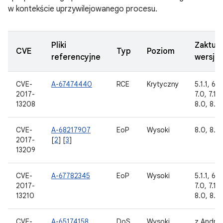
w kontekście uprzywilejowanego procesu.
Pliki
Zaktua
CVE
Typ
Poziom
referencyjne
wersje
CVE-
A-67474440
RCE
Krytyczny
5.1.1, 6.0
2017-
7.0, 7.1.1,
13208
8.0, 8.1
CVE-
A-68217907
EoP
Wysoki
8.0, 8.1
2017-
[
2
] [
3
]
13209
CVE-
A-67782345
EoP
Wysoki
5.1.1, 6.0
2017-
7.0, 7.1.1,
13210
8.0, 8.1
CVE-
A-65174158
DoS
Wysoki
z Andro