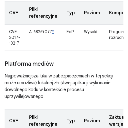
Pliki
CVE
Typ
Poziom
Kompon
referencyjne
CVE-
A-68269077
*
EoP
Wysoki
Program
2017-
rozrucho
13217
Platforma mediów
Najpoważniejsza luka w zabezpieczeniach w tej sekcji
może umożliwić lokalnej złośliwej aplikacji wykonanie
dowolnego kodu w kontekście procesu
uprzywilejowanego.
Pliki
Zaktual
CVE
Typ
Poziom
referencyjne
wersje 