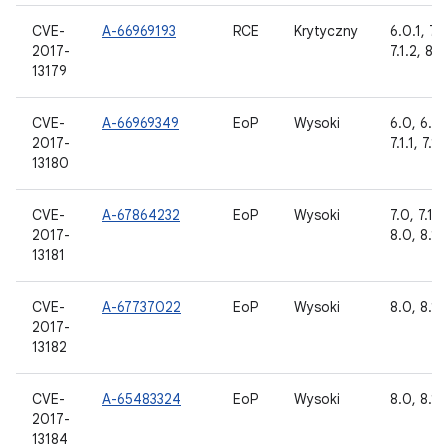
CVE-
A-66969193
RCE
Krytyczny
6.0.1, 7.0
2017-
7.1.2, 8.0
13179
CVE-
A-66969349
EoP
Wysoki
6.0, 6.0.
2017-
7.1.1, 7.1.
13180
CVE-
A-67864232
EoP
Wysoki
7.0, 7.1.1,
2017-
8.0, 8.1
13181
CVE-
A-67737022
EoP
Wysoki
8.0, 8.1
2017-
13182
CVE-
A-65483324
EoP
Wysoki
8.0, 8.1
2017-
13184