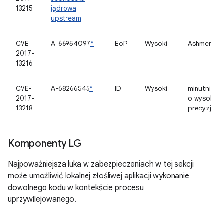
13215
jądrowa
upstream
CVE-
A-66954097
*
EoP
Wysoki
Ashmem
2017-
13216
CVE-
A-68266545
*
ID
Wysoki
minutniki
2017-
o wysokie
13218
precyzji,
Komponenty LG
Najpoważniejsza luka w zabezpieczeniach w tej sekcji
może umożliwić lokalnej złośliwej aplikacji wykonanie
dowolnego kodu w kontekście procesu
uprzywilejowanego.