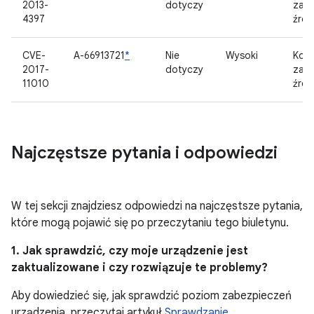
2013-
dotyczy
zam
4397
źród
CVE-
A-66913721
*
Nie
Wysoki
Kom
2017-
dotyczy
zam
11010
źród
Najczęstsze pytania i odpowiedzi
W tej sekcji znajdziesz odpowiedzi na najczęstsze pytania,
które mogą pojawić się po przeczytaniu tego biuletynu.
1. Jak sprawdzić, czy moje urządzenie jest
zaktualizowane i czy rozwiązuje te problemy?
Aby dowiedzieć się, jak sprawdzić poziom zabezpieczeń
urządzenia, przeczytaj artykuł
Sprawdzanie