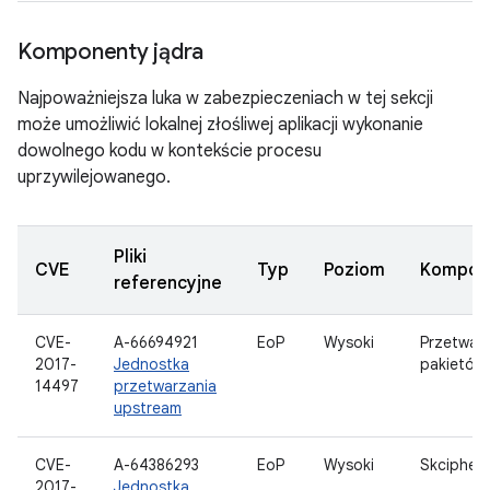
Komponenty jądra
Najpoważniejsza luka w zabezpieczeniach w tej sekcji
może umożliwić lokalnej złośliwej aplikacji wykonanie
dowolnego kodu w kontekście procesu
uprzywilejowanego.
Pliki
CVE
Typ
Poziom
Kompon
referencyjne
CVE-
A-66694921
EoP
Wysoki
Przetwar
2017-
Jednostka
pakietów
14497
przetwarzania
upstream
CVE-
A-64386293
EoP
Wysoki
Skcipher
2017-
Jednostka