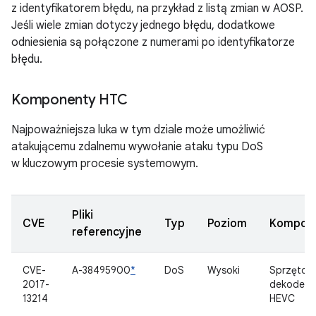
z identyfikatorem błędu, na przykład z listą zmian w AOSP.
Jeśli wiele zmian dotyczy jednego błędu, dodatkowe
odniesienia są połączone z numerami po identyfikatorze
błędu.
Komponenty HTC
Najpoważniejsza luka w tym dziale może umożliwić
atakującemu zdalnemu wywołanie ataku typu DoS
w kluczowym procesie systemowym.
Pliki
CVE
Typ
Poziom
Kompon
referencyjne
CVE-
A-38495900
*
DoS
Wysoki
Sprzętow
2017-
dekoder
13214
HEVC