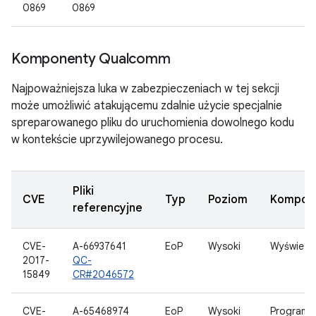
0869
0869
Komponenty Qualcomm
Najpoważniejsza luka w zabezpieczeniach w tej sekcji
może umożliwić atakującemu zdalnie użycie specjalnie
spreparowanego pliku do uruchomienia dowolnego kodu
w kontekście uprzywilejowanego procesu.
Pliki
CVE
Typ
Poziom
Kompon
referencyjne
CVE-
A-66937641
EoP
Wysoki
Wyświetl
2017-
QC-
15849
CR#2046572
CVE-
A-65468974
EoP
Wysoki
Program