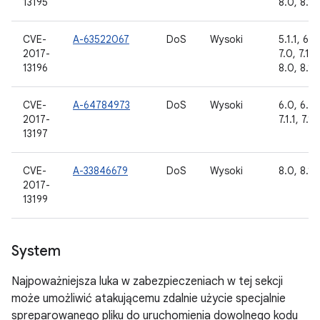
13195
8.0, 8.1
CVE-
A-63522067
DoS
Wysoki
5.1.1, 6.0
2017-
7.0, 7.1.1,
13196
8.0, 8.1
CVE-
A-64784973
DoS
Wysoki
6.0, 6.0.
2017-
7.1.1, 7.1.
13197
CVE-
A-33846679
DoS
Wysoki
8.0, 8.1
2017-
13199
System
Najpoważniejsza luka w zabezpieczeniach w tej sekcji
może umożliwić atakującemu zdalnie użycie specjalnie
spreparowanego pliku do uruchomienia dowolnego kodu