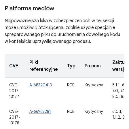
Platforma mediów
Najpoważniejsza luka w zabezpieczeniach w tej sekcji
może umożliwić atakującemu zdalnie użycie specjalnie
spreparowanego pliku do uruchomienia dowolnego kodu
w kontekście uprzywilejowanego procesu.
Pliki
Zaktua
CVE
Typ
Poziom
referencyjne
wersje
CVE-
A-68320413
RCE
Krytyczny
5.1.1, 6.0
2017-
7.0, 7.1.1,
13177
8.0, 8.1
CVE-
A-66969281
RCE
Krytyczny
6.0.1, 7.0
2017-
7.1.2, 8.0
13178