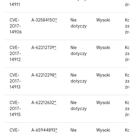
14911
źród
CVE-
A-32584150
*
Nie
Wysoki
Kom
2017-
dotyczy
zam
14906
źród
CVE-
A-62212739
*
Nie
Wysoki
Kom
2017-
dotyczy
zam
14912
źród
CVE-
A-62212298
*
Nie
Wysoki
Kom
2017-
dotyczy
zam
14913
źród
CVE-
A-62212632
*
Nie
Wysoki
Kom
2017-
dotyczy
zam
14915
źród
CVE-
A-65944893
*
Nie
Wysoki
Kom