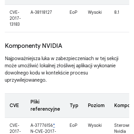
CVE-
A-38118127
EoP
Wysoki
8.1
2017-
13183
Komponenty NVIDIA
Najpoważniejsza luka w zabezpieczeniach w tej sekcji
może umożliwić lokalnej złośliwej aplikacji wykonanie
dowolnego kodu w kontekście procesu
uprzywilejowanego.
Pliki
CVE
Typ
Poziom
Kompon
referencyjne
CVE-
A-37776156
*
EoP
Wysoki
Sterownik
2017-
N-CVE-2017-
Nvidia