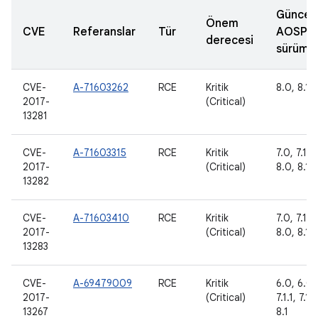
Güncel
Önem
CVE
Referanslar
Tür
AOSP
derecesi
sürümle
CVE-
A-71603262
RCE
Kritik
8.0, 8.1
2017-
(Critical)
13281
CVE-
A-71603315
RCE
Kritik
7.0, 7.1.1,
2017-
(Critical)
8.0, 8.1
13282
CVE-
A-71603410
RCE
Kritik
7.0, 7.1.1,
2017-
(Critical)
8.0, 8.1
13283
CVE-
A-69479009
RCE
Kritik
6.0, 6.0.1
2017-
(Critical)
7.1.1, 7.1.
13267
8.1