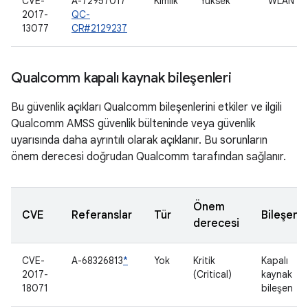
CVE-
A-72957017
Kimlik
Yüksek
WLAN
2017-
QC-
13077
CR#2129237
Qualcomm kapalı kaynak bileşenleri
Bu güvenlik açıkları Qualcomm bileşenlerini etkiler ve ilgili
Qualcomm AMSS güvenlik bülteninde veya güvenlik
uyarısında daha ayrıntılı olarak açıklanır. Bu sorunların
önem derecesi doğrudan Qualcomm tarafından sağlanır.
Önem
CVE
Referanslar
Tür
Bileşen
derecesi
CVE-
A-68326813
*
Yok
Kritik
Kapalı
2017-
(Critical)
kaynak
18071
bileşen