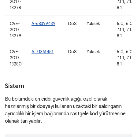
2017-
7.1.1, 7.1.2
13278
8.1
CVE-
A-68399439
DoS
Yüksek
6.0, 6.0.1,
2017-
7.1.1, 7.1.2
13279
8.1
CVE-
A-71361451
DoS
Yüksek
6.0, 6.0.1,
2017-
7.1.1, 7.1.2
13280
8.1
Sistem
Bu bölümdeki en ciddi güvenlik açığı, özel olarak
hazırlanmış bir dosyayı kullanan uzaktaki bir saldırganın
ayrıcalıklı bir işlem bağlamında rastgele kod yürütmesine
olanak tanıyabilir.