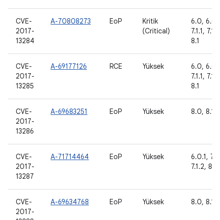
CVE-
A-70808273
EoP
Kritik
6.0, 6.0.1
2017-
(Critical)
7.1.1, 7.1.
13284
8.1
CVE-
A-69177126
RCE
Yüksek
6.0, 6.0.1
2017-
7.1.1, 7.1.
13285
8.1
CVE-
A-69683251
EoP
Yüksek
8.0, 8.1
2017-
13286
CVE-
A-71714464
EoP
Yüksek
6.0.1, 7.0,
2017-
7.1.2, 8.0
13287
CVE-
A-69634768
EoP
Yüksek
8.0, 8.1
2017-