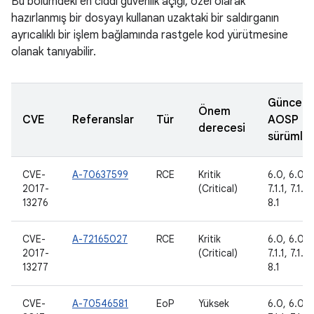
Bu bölümdeki en ciddi güvenlik açığı, özel olarak
hazırlanmış bir dosyayı kullanan uzaktaki bir saldırganın
ayrıcalıklı bir işlem bağlamında rastgele kod yürütmesine
olanak tanıyabilir.
Güncell
Önem
CVE
Referanslar
Tür
AOSP
derecesi
sürümler
CVE-
A-70637599
RCE
Kritik
6.0, 6.0.1,
2017-
(Critical)
7.1.1, 7.1.2
13276
8.1
CVE-
A-72165027
RCE
Kritik
6.0, 6.0.1,
2017-
(Critical)
7.1.1, 7.1.2
13277
8.1
CVE-
A-70546581
EoP
Yüksek
6.0, 6.0.1,