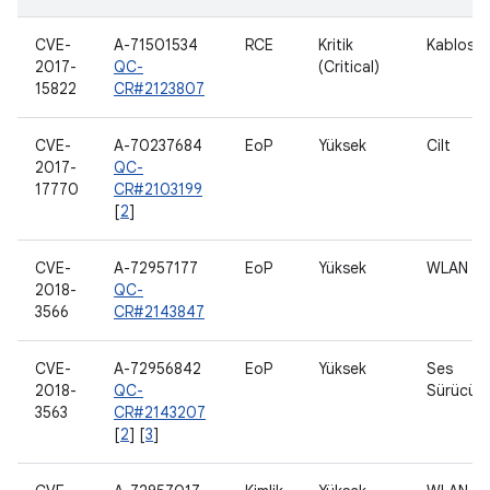
CVE-
A-71501534
RCE
Kritik
Kablosu
2017-
QC-
(Critical)
15822
CR#2123807
CVE-
A-70237684
EoP
Yüksek
Cilt
2017-
QC-
17770
CR#2103199
[
2
]
CVE-
A-72957177
EoP
Yüksek
WLAN
2018-
QC-
3566
CR#2143847
CVE-
A-72956842
EoP
Yüksek
Ses
2018-
QC-
Sürücüs
3563
CR#2143207
[
2
] [
3
]