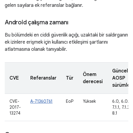
gelen sayılara ek referanslar bağlanır.
Android çalışma zamanı
Bu bölümdeki en ciddi güvenlik açığı, uzaktaki bir saldırganın
ek izinlere erişmek için kullanıcı etkileşimi şartlarını
atlatmasına olanak tanıyabilir.
Güncelle
Önem
CVE
Referanslar
Tür
AOSP
derecesi
sürümleri
CVE-
A-71360761
EoP
Yüksek
6.0, 6.0.1, 
2017-
7.1.1, 7.1.2,
13274
8.1