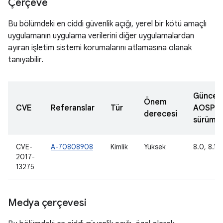
Çerçeve
Bu bölümdeki en ciddi güvenlik açığı, yerel bir kötü amaçlı
uygulamanın uygulama verilerini diğer uygulamalardan
ayıran işletim sistemi korumalarını atlamasına olanak
tanıyabilir.
Güncel
Önem
CVE
Referanslar
Tür
AOSP
derecesi
sürümle
CVE-
A-70808908
Kimlik
Yüksek
8.0, 8.1
2017-
13275
Medya çerçevesi