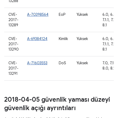
13288
CVE-
A-70398564
EoP
Yüksek
6.0, 6.0.1
2017-
7.1.1, 7.1.
13289
8.1
CVE-
A-69384124
Kimlik
Yüksek
6.0, 6.0.1
2017-
7.1.1, 7.1.
13290
8.1
CVE-
A-71603553
DoS
Yüksek
7.0, 7.1.1,
2017-
8.0, 8.1
13291
2018-04-05 güvenlik yaması düzeyi
güvenlik açığı ayrıntıları