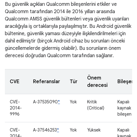
Bu güvenlik açıkları Qualcomm bileşenlerini etkiler ve
Qualcomm tarafından 2014 ile 2016 yılları arasında
Qualcomm AMSS güvenlik bültenleri veya güvenlik uyarıları
aracılığıyla iş ortaklarıyla paylaşılmıştır. Bu Android güvenlik
bültenine, güvenlik yaması düzeyiyle ilişkilendirilmeleri için
dahil edilmiştir (birçok Android cihaz bu sorunları önceki
güncellemelerde gidermiş olabilir). Bu sorunların önem
derecesi doğrudan Qualcomm tarafından sağlanır.
Önem
CVE
Referanslar
Tür
Bileşen
derecesi
CVE-
A-37535090
*
Yok
Kritik
Kapalı
2014-
(Critical)
kaynak
9996
bileşen
CVE-
A-37546253
*
Yok
Yüksek
Kapalı
2014-
kaynak