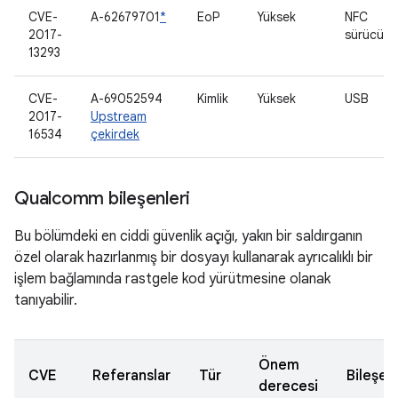
CVE-
A-62679701
*
EoP
Yüksek
NFC
2017-
sürücüsü
13293
CVE-
A-69052594
Kimlik
Yüksek
USB
2017-
Upstream
16534
çekirdek
Qualcomm bileşenleri
Bu bölümdeki en ciddi güvenlik açığı, yakın bir saldırganın
özel olarak hazırlanmış bir dosyayı kullanarak ayrıcalıklı bir
işlem bağlamında rastgele kod yürütmesine olanak
tanıyabilir.
Önem
CVE
Referanslar
Tür
Bileşen
derecesi