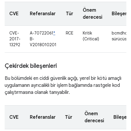
Önem
CVE
Referanslar
Tür
Bileşen
derecesi
CVE-
A-70722061
*
RCE
Kritik
bcmdhd
2017-
B-
(Critical)
sürücüsü
13292
V2018010201
Çekirdek bileşenleri
Bu bölümdeki en ciddi güvenlik açığı, yerel bir kötü amaçlı
uygulamanın ayrıcalıklı bir işlem bağlamında rastgele kod
çalıştırmasına olanak tanıyabilir.
Önem
CVE
Referanslar
Tür
Bileşen
derecesi