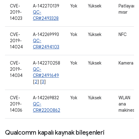
CVE-
A-142270139
Yok
Yüksek
Patlayan
2019-
QC-
mısır
14023
CR#2493328
CVE-
A-142269993
Yok
Yüksek
NFC
2019-
QC-
14024
CR#2494103
CVE-
A-142270258
Yok
Yüksek
Kamera
2019-
QC-
14034
CR#2491649
[
2
] [
3
]
CVE-
A-142269832
Yok
Yüksek
WLAN
2019-
QC-
ana
14036
CR#2200862
makinesi
Qualcomm kapalı kaynak bileşenleri