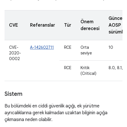
Güncell
Önem
CVE
Referanslar
Tür
AOSP
derecesi
sürümler
CVE-
A-142602711
RCE
Orta
10
2020-
seviye
0002
RCE
Kritik
8.0, 8.1, 9
(Critical)
Sistem
Bu bölümdeki en ciddi güvenlik açığı, ek yürütme
ayrıcalıklarına gerek kalmadan uzaktan bilginin açığa
çıkmasına neden olabilir.