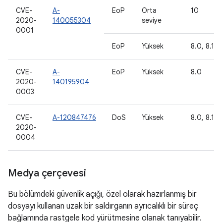
CVE-
A-
EoP
Orta
10
2020-
140055304
seviye
0001
EoP
Yüksek
8.0, 8.1, 9
CVE-
A-
EoP
Yüksek
8.0
2020-
140195904
0003
CVE-
A-120847476
DoS
Yüksek
8.0, 8.1, 
2020-
0004
Medya çerçevesi
Bu bölümdeki güvenlik açığı, özel olarak hazırlanmış bir
dosyayı kullanan uzak bir saldırganın ayrıcalıklı bir süreç
bağlamında rastgele kod yürütmesine olanak tanıyabilir.