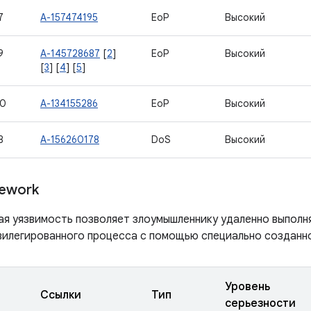
7
A-157474195
EoP
Высокий
9
A-145728687
[
2
]
EoP
Высокий
[
3
] [
4
] [
5
]
40
A-134155286
EoP
Высокий
8
A-156260178
DoS
Высокий
ework
ая уязвимость позволяет злоумышленнику удаленно выполн
вилегированного процесса с помощью специально созданно
Уровень
Ссылки
Тип
серьезности