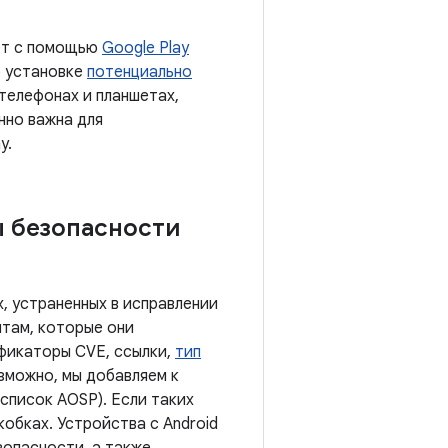
ает с помощью
Google Play
б установке
потенциально
 телефонах и планшетах,
нно важна для
y.
ы безопасности
, устраненных в исправлении
там, которые они
ификаторы CVE, ссылки,
тип
озможно, мы добавляем к
список AOSP). Если таких
обках. Устройства с Android