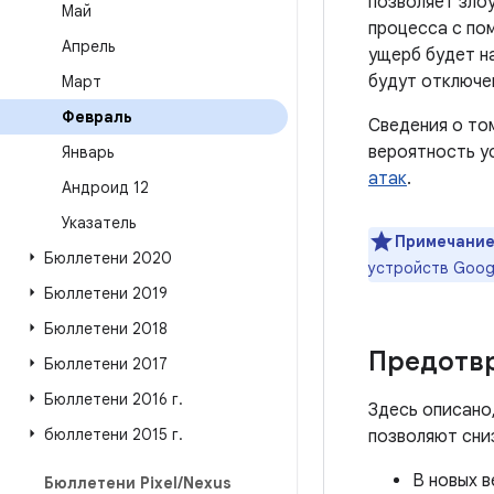
позволяет зло
Май
процесса с по
Апрель
ущерб будет н
будут отключе
Март
Февраль
Сведения о то
вероятность у
Январь
атак
.
Андроид 12
Указатель
Примечание
Бюллетени 2020
устройств Goog
Бюллетени 2019
Бюллетени 2018
Предотв
Бюллетени 2017
Бюллетени 2016 г
.
Здесь описано
бюллетени 2015 г
.
позволяют сни
В новых в
Бюллетени Pixel
/
Nexus