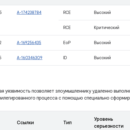
5
A-174238784
RCE
Высокий
RCE
Критический
2
A-169256435
EoP
Высокий
5
A-160346309
ID
Высокий
ая уязвимость позволяет злоумышленнику удаленно выполн
вилегированного процесса с помощью специально сформир
Уровень
Ссылки
Тип
серьезности