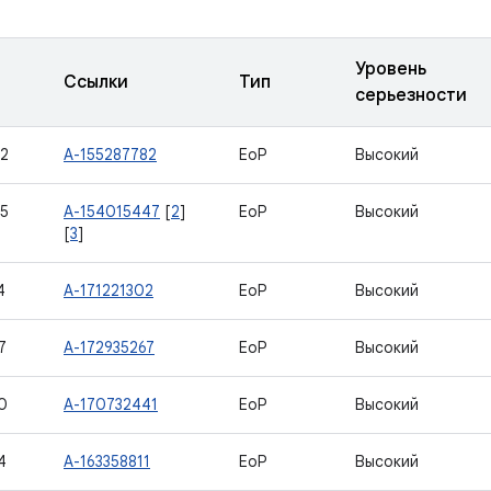
Уровень
Ссылки
Тип
серьезности
2
A-155287782
EoP
Высокий
5
A-154015447
[
2
]
EoP
Высокий
[
3
]
4
A-171221302
EoP
Высокий
7
A-172935267
EoP
Высокий
0
A-170732441
EoP
Высокий
4
A-163358811
EoP
Высокий