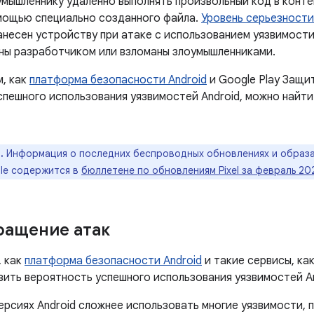
умышленнику удаленно выполнять произвольный код в конт
мощью специально созданного файла.
Уровень серьезности
анесен устройству при атаке с использованием уязвимост
ны разработчиком или взломаны злоумышленниками.
м, как
платформа безопасности Android
и Google Play Защи
спешного использования уязвимостей Android, можно найти
.
Информация о последних беспроводных обновлениях и образа
le содержится в
бюллетене по обновлениям Pixel за февраль 20
ращение атак
, как
платформа безопасности Android
и такие сервисы, ка
зить вероятность успешного использования уязвимостей An
ерсиях Android сложнее использовать многие уязвимости,