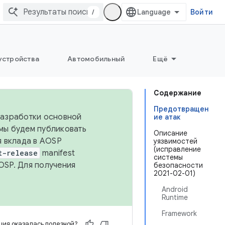
/
Войти
устройства
Автомобильный
Ещё
Содержание
Предотвращен
 разработки основной
ие атак
 мы будем публиковать
Описание
я вклада в AOSP
уязвимостей
(исправление
t-release
manifest
системы
OSP. Для получения
безопасности
2021-02-01)
Android
Runtime
Framework
ия оказалась полезной?