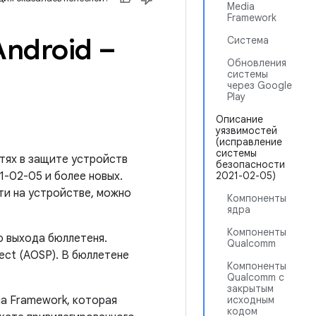
Media
Framework
ndroid –
Система
Обновления
системы
через Google
Play
Описание
уязвимостей
(исправление
системы
тях в защите устройств
безопасности
1-02-05 и более новых.
2021-02-05)
ти на устройстве, можно
Компоненты
ядра
Компоненты
о выхода бюллетеня.
Qualcomm
ect (AOSP). В бюллетене
Компоненты
Qualcomm с
закрытым
ia Framework, которая
исходным
кодом