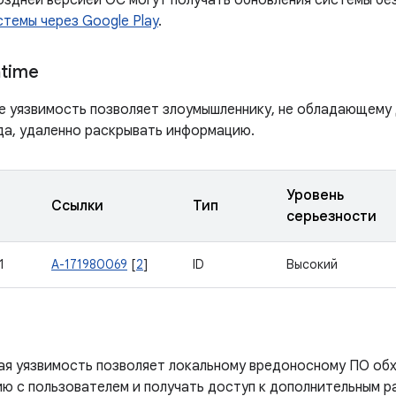
поздней версией ОС могут получать обновления системы бе
темы через Google Play
.
ntime
е уязвимость позволяет злоумышленнику, не обладающему
да, удаленно раскрывать информацию.
Уровень
Ссылки
Тип
серьезности
1
A-171980069
[
2
]
ID
Высокий
ая уязвимость позволяет локальному вредоносному ПО об
ю с пользователем и получать доступ к дополнительным р