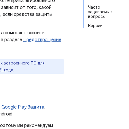
ексте привилегированного
зависит от того, какой
Часто
задаваемые
и, если средства защиты
вопросы
Версии
та помогают снизить
 в разделе
Предотвращение
х встроенного ПО для
21 года
.
к
Google Play Защита
,
droid.
 поэтому мы рекомендуем