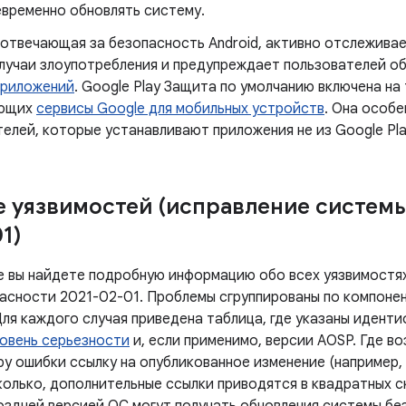
евременно обновлять систему.
 отвечающая за безопасность Android, активно отслежив
лучаи злоупотребления и предупреждает пользователей о
приложений
. Google Play Защита по умолчанию включена на
ующих
сервисы Google для мобильных устройств
. Она особе
елей, которые устанавливают приложения не из Google Pla
 уязвимостей (исправление систем
1)
е вы найдете подробную информацию обо всех уязвимостях
асности 2021-02-01. Проблемы сгруппированы по компонен
Для каждого случая приведена таблица, где указаны идент
овень серьезности
и, если применимо, версии AOSP. Где в
у ошибки ссылку на опубликованное изменение (например, 
олько, дополнительные ссылки приводятся в квадратных ск