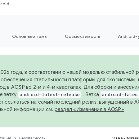
roid
Основные темы
Совместимость
Android-
2026 года, в соответствии с нашей моделью стабильной
я обеспечения стабильности платформы для экосистемы,
од в AOSP во 2-м и 4-м кварталах. Для сборки и внесени
е ветку
android-latest-release
. Ветка
android-lates
ет ссылаться на самый последний релиз, выпущенный в A
льной информации см.
раздел «Изменения в AOSP»
.
тация
Безопасность
Эта информац