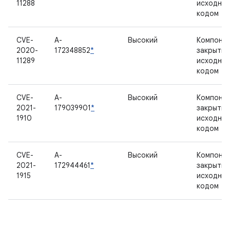
11288
исходны
кодом
CVE-
A-
Высокий
Компонен
2020-
172348852
*
закрыты
11289
исходны
кодом
CVE-
A-
Высокий
Компонен
2021-
179039901
*
закрыты
1910
исходны
кодом
CVE-
A-
Высокий
Компонен
2021-
172944461
*
закрыты
1915
исходны
кодом