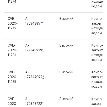
11274
исходны
кодом
CVE-
A-
Высокий
Компонен
2020-
172348857
*
закрыты
11279
исходны
кодом
CVE-
A-
Высокий
Компонен
2020-
172348929
*
закрыты
11284
исходны
кодом
CVE-
A-
Высокий
Компонен
2020-
172349029
*
закрыты
11285
исходны
кодом
CVE-
A-
Высокий
Компонен
2020-
172348722
*
закрыты