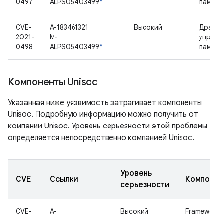
0497
ALPS05403499
*
памя
CVE-
A-183461321
Высокий
Драй
2021-
M-
упра
0498
ALPS05403499
*
памя
Компоненты Unisoc
Указанная ниже уязвимость затрагивает компоненты
Unisoc. Подробную информацию можно получить от
компании Unisoc. Уровень серьезности этой проблемы
определяется непосредственно компанией Unisoc.
Уровень
CVE
Ссылки
Компон
серьезности
CVE-
A-
Высокий
Framewor