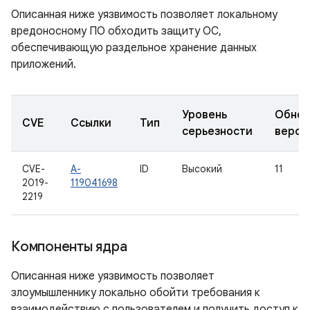
Описанная ниже уязвимость позволяет локальному
вредоносному ПО обходить защиту ОС,
обеспечивающую раздельное хранение данных
приложений.
Уровень
Обнов
CVE
Ссылки
Тип
серьезности
верси
CVE-
A-
ID
Высокий
11
2019-
119041698
2219
Компоненты ядра
Описанная ниже уязвимость позволяет
злоумышленнику локально обойти требования к
взаимодействию с пользователем и получить доступ к