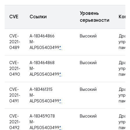
Уровень
CVE
Ссылки
Комп
серьезности
CVE-
A-183464866
Высокий
Драй
2021-
M-
упра
0489
ALPS05403499
*
памя
CVE-
A-183464868
Высокий
Драй
2021-
M-
упра
0490
ALPS05403499
*
памя
CVE-
A-183461315
Высокий
Драй
2021-
M-
упра
0491
ALPS05403499
*
памя
CVE-
A-183459078
Высокий
Драй
2021-
M-
упра
0492
ALPS05403499
*
памя