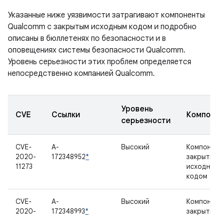
Указанные ниже уязвимости затрагивают компоненты
Qualcomm с закрытым исходным кодом и подробно
описаны в бюллетенях по безопасности и в
оповещениях системы безопасности Qualcomm.
Уровень серьезности этих проблем определяется
непосредственно компанией Qualcomm.
Уровень
CVE
Ссылки
Компон
серьезности
CVE-
A-
Высокий
Компонен
2020-
172348952
*
закрыты
11273
исходны
кодом
CVE-
A-
Высокий
Компонен
2020-
172348993
*
закрыты