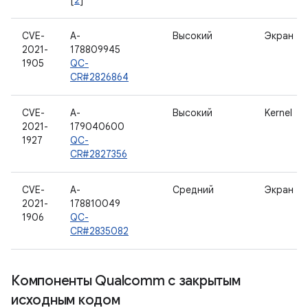
[
2
]
CVE-
A-
Высокий
Экран
2021-
178809945
1905
QC-
CR#2826864
CVE-
A-
Высокий
Kernel
2021-
179040600
1927
QC-
CR#2827356
CVE-
A-
Средний
Экран
2021-
178810049
1906
QC-
CR#2835082
Компоненты Qualcomm с закрытым
исходным кодом