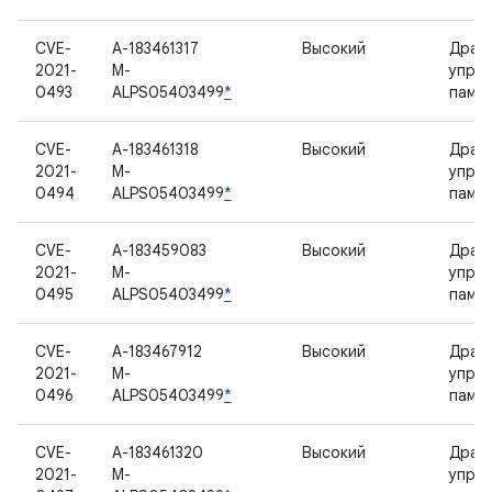
CVE-
A-183461317
Высокий
Драй
2021-
M-
упра
0493
ALPS05403499
*
памя
CVE-
A-183461318
Высокий
Драй
2021-
M-
упра
0494
ALPS05403499
*
памя
CVE-
A-183459083
Высокий
Драй
2021-
M-
упра
0495
ALPS05403499
*
памя
CVE-
A-183467912
Высокий
Драй
2021-
M-
упра
0496
ALPS05403499
*
памя
CVE-
A-183461320
Высокий
Драй
2021-
M-
упра