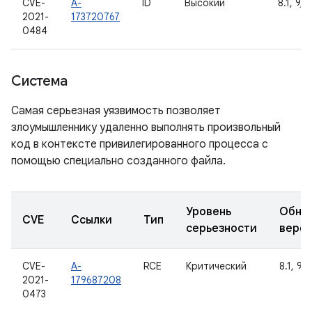
CVE-
A-
ID
Высокий
8.1, 9, 1
2021-
173720767
0484
Система
Самая серьезная уязвимость позволяет
злоумышленнику удаленно выполнять произвольный
код в контексте привилегированного процесса с
помощью специально созданного файла.
Уровень
Обно
CVE
Ссылки
Тип
серьезности
верс
CVE-
A-
RCE
Критический
8.1, 9, 
2021-
179687208
0473