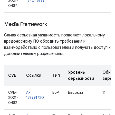
2021-
174046397
0487
Media Framework
Самая серьезная уязвимость позволяет локальному
вредоносному ПО обходить требования к
взаимодействию с пользователем и получать доступ к
дополнительным разрешениям.
Уровень
Обно
CVE
Ссылки
Тип
серьезности
верси
CVE-
A-
EoP
Высокий
11
2021-
173791720
0482