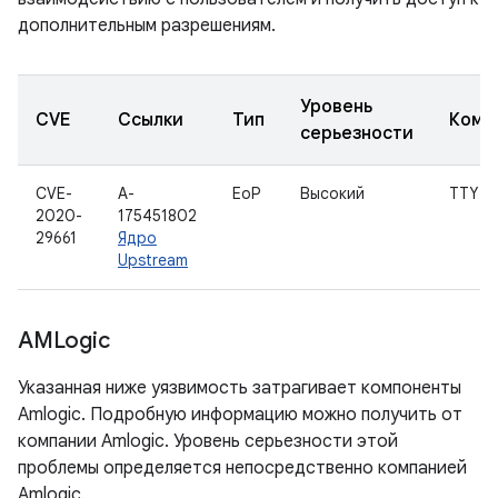
дополнительным разрешениям.
Уровень
CVE
Ссылки
Тип
Комп
серьезности
CVE-
A-
EoP
Высокий
TTY
2020-
175451802
29661
Ядро
Upstream
AMLogic
Указанная ниже уязвимость затрагивает компоненты
Amlogic. Подробную информацию можно получить от
компании Amlogic. Уровень серьезности этой
проблемы определяется непосредственно компанией
Amlogic.