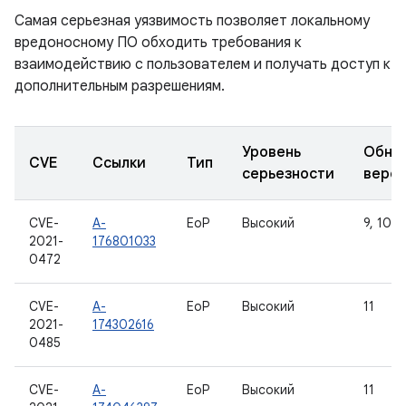
Самая серьезная уязвимость позволяет локальному
вредоносному ПО обходить требования к
взаимодействию с пользователем и получать доступ к
дополнительным разрешениям.
Уровень
Обно
CVE
Ссылки
Тип
серьезности
верс
CVE-
A-
EoP
Высокий
9, 10, 1
2021-
176801033
0472
CVE-
A-
EoP
Высокий
11
2021-
174302616
0485
CVE-
A-
EoP
Высокий
11