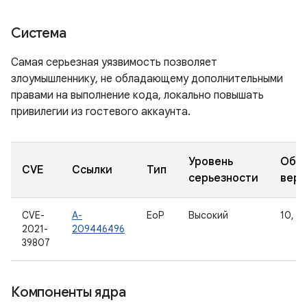
Система
Самая серьезная уязвимость позволяет
злоумышленнику, не обладающему дополнительными
правами на выполнение кода, локально повышать
привилегии из гостевого аккаунта.
Уровень
Обн
CVE
Ссылки
Тип
серьезности
верс
CVE-
A-
EoP
Высокий
10, 11
2021-
209446496
39807
Компоненты ядра