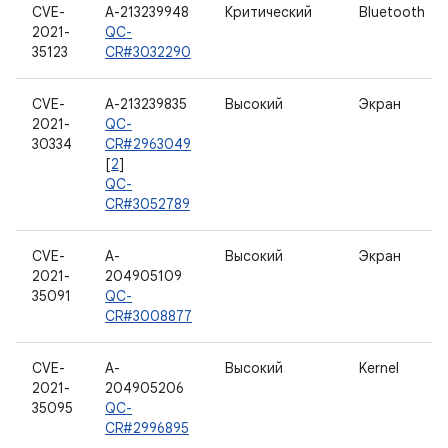
CVE-
A-213239948
Критический
Bluetooth
2021-
QC-
35123
CR#3032290
CVE-
A-213239835
Высокий
Экран
2021-
QC-
30334
CR#2963049
[
2
]
QC-
CR#3052789
CVE-
A-
Высокий
Экран
2021-
204905109
35091
QC-
CR#3008877
CVE-
A-
Высокий
Kernel
2021-
204905206
35095
QC-
CR#2996895