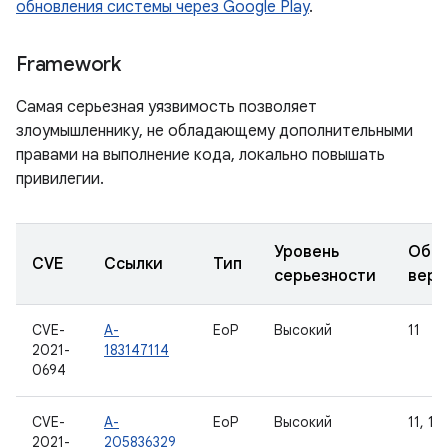
обновления системы через Google Play
.
Framework
Самая серьезная уязвимость позволяет
злоумышленнику, не обладающему дополнительными
правами на выполнение кода, локально повышать
привилегии.
Уровень
Обно
CVE
Ссылки
Тип
серьезности
верс
CVE-
A-
EoP
Высокий
11
2021-
183147114
0694
CVE-
A-
EoP
Высокий
11, 12
2021-
205836329