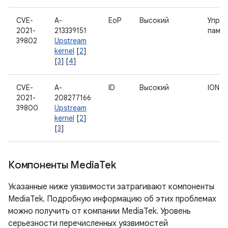
CVE-
A-
EoP
Высокий
Управ
2021-
213339151
памя
39802
Upstream
kernel
[
2
]
[
3
] [
4
]
CVE-
A-
ID
Высокий
ION
2021-
208277166
39800
Upstream
kernel
[
2
]
[
3
]
Компоненты Media
Tek
Указанные ниже уязвимости затрагивают компоненты
MediaTek. Подробную информацию об этих проблемах
можно получить от компании MediaTek. Уровень
серьезности перечисленных уязвимостей