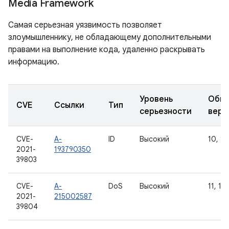
Media Framework
Самая серьезная уязвимость позволяет
злоумышленнику, не обладающему дополнительными
правами на выполнение кода, удаленно раскрывать
информацию.
Уровень
Обно
CVE
Ссылки
Тип
серьезности
верс
CVE-
A-
ID
Высокий
10, 11,
2021-
193790350
39803
CVE-
A-
DoS
Высокий
11, 12,
2021-
215002587
39804