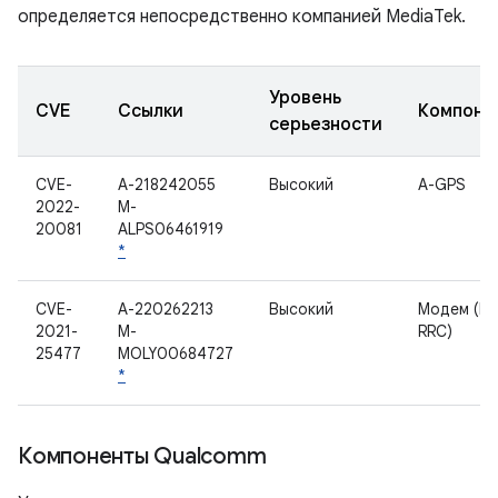
определяется непосредственно компанией MediaTek.
Уровень
CVE
Ссылки
Компоне
серьезности
CVE-
A-218242055
Высокий
A-GPS
2022-
M-
20081
ALPS06461919
*
CVE-
A-220262213
Высокий
Модем (LT
2021-
M-
RRC)
25477
MOLY00684727
*
Компоненты Qualcomm