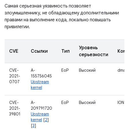
Самая серьезная уязвимость позволяет
злоумышленнику, не обладающему дополнительными
правами на выполнение кода, локально повышать
привилегии.
Уровень
CVE
Ссылки
Тип
Комп
серьезности
CVE-
A-
EoP
Высокий
dma-
2021-
155756045
0707
Upstream
kernel
CVE-
A-
EoP
Высокий
ION
2021-
209791720
39801
Upstream
kernel
[
2
]
[
3
]