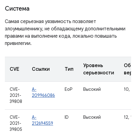
Система
Самая серьезная уязвимость позволяет
злоумышленнику, не обладающему дополнительными
правами на выполнение кода, локально повышать
привилегии.
Уровень
Обно
CVE
Ссылки
Тип
серьезности
верс
CVE-
A-
EoP
Высокий
10, 11
2021-
209966086
39808
CVE-
A-
ID
Высокий
12, 12
2021-
212694559
39805