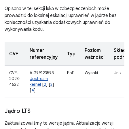
Opisana w tej sekcji luka w zabezpieczeniach może
prowadzić do lokalnej eskalacji uprawnień w jądrze bez
konieczności uzyskania dodatkowych uprawnień do
wykonywania kodu.
Numer
Poziom
Składn
CVE
Typ
referencyjny
ważności
podrz
CVE-
A-299123598
EoP
Wysoki
Unix
2023-
Upstream
4622
kernel
[
2
] [
3
]
[
4
]
Jądro LTS
Zaktualizowaliśmy te wersje jądra. Aktualizacje wersji