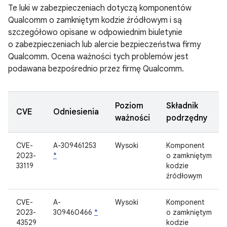
Te luki w zabezpieczeniach dotyczą komponentów
Qualcomm o zamkniętym kodzie źródłowym i są
szczegółowo opisane w odpowiednim biuletynie
o zabezpieczeniach lub alercie bezpieczeństwa firmy
Qualcomm. Ocena ważności tych problemów jest
podawana bezpośrednio przez firmę Qualcomm.
Poziom
Składnik
CVE
Odniesienia
ważności
podrzędny
CVE-
A-309461253
Wysoki
Komponent
2023-
*
o zamkniętym
33119
kodzie
źródłowym
CVE-
A-
Wysoki
Komponent
2023-
309460466
*
o zamkniętym
43529
kodzie