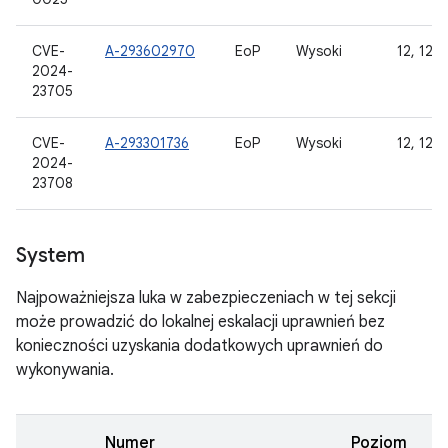
CVE-
A-293602970
EoP
Wysoki
12, 12L,
2024-
23705
CVE-
A-293301736
EoP
Wysoki
12, 12L,
2024-
23708
System
Najpoważniejsza luka w zabezpieczeniach w tej sekcji
może prowadzić do lokalnej eskalacji uprawnień bez
konieczności uzyskania dodatkowych uprawnień do
wykonywania.
Numer
Poziom