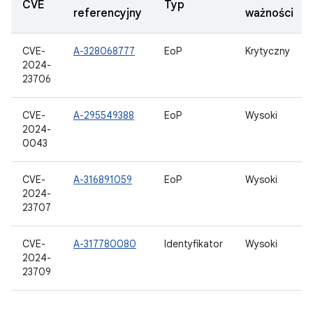
CVE
Typ
referencyjny
ważności
CVE-
A-328068777
EoP
Krytyczny
2024-
23706
CVE-
A-295549388
EoP
Wysoki
2024-
0043
CVE-
A-316891059
EoP
Wysoki
2024-
23707
CVE-
A-317780080
Identyfikator
Wysoki
2024-
23709