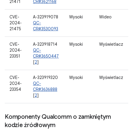
21471
CR#3621168
CVE-
A-323919078
Wysoki
Wideo
2024-
QC-
21475
CR#3530093
CVE-
A-323918714
Wysoki
Wyświetlacz
2024-
QC-
23351
CR#3650447
[
2
]
CVE-
A-323919320
Wysoki
Wyświetlacz
2024-
QC-
23354
CR#3636888
[
2
]
Komponenty Qualcomm o zamkniętym
kodzie źródłowym