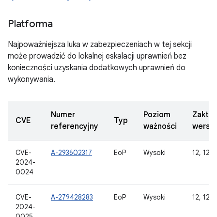
Platforma
Najpoważniejsza luka w zabezpieczeniach w tej sekcji
może prowadzić do lokalnej eskalacji uprawnień bez
konieczności uzyskania dodatkowych uprawnień do
wykonywania.
Numer
Poziom
Zaktua
CVE
Typ
referencyjny
ważności
wersj
CVE-
A-293602317
EoP
Wysoki
12, 12L,
2024-
0024
CVE-
A-279428283
EoP
Wysoki
12, 12L,
2024-
0025