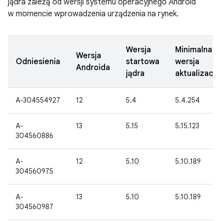
jądra zależą od wersji systemu operacyjnego Android
w momencie wprowadzenia urządzenia na rynek.
Wersja
Minimalna
Wersja
Odniesienia
startowa
wersja
Androida
jądra
aktualizacji
A-304554927
12
5.4
5.4.254
A-
13
5.15
5.15.123
304560886
A-
12
5.10
5.10.189
304560975
A-
13
5.10
5.10.189
304560987