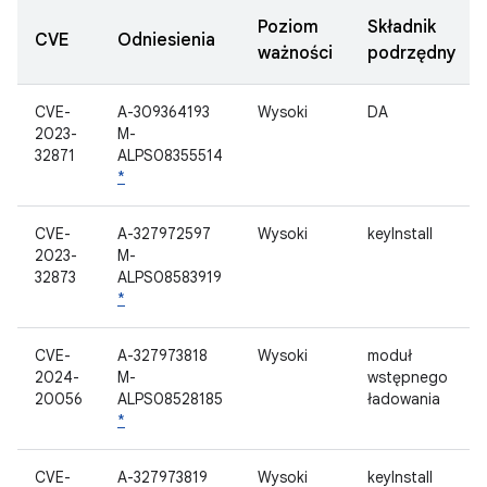
Poziom
Składnik
CVE
Odniesienia
ważności
podrzędny
CVE-
A-309364193
Wysoki
DA
2023-
M-
32871
ALPS08355514
*
CVE-
A-327972597
Wysoki
keyInstall
2023-
M-
32873
ALPS08583919
*
CVE-
A-327973818
Wysoki
moduł
2024-
M-
wstępnego
20056
ALPS08528185
ładowania
*
CVE-
A-327973819
Wysoki
keyInstall