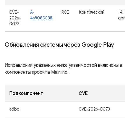
CVE-
A-
RCE
Критический
14, 15,
2026-
469080888
qpr2
0073
Обновления системы через Google Play
Исправления указанных ниже уязвимостей включены в
компоненты проекта Mainline.
Подкомпонент
CVE
adbd
CVE-2026-0073