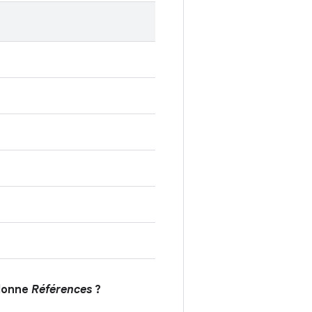
olonne
Références
?