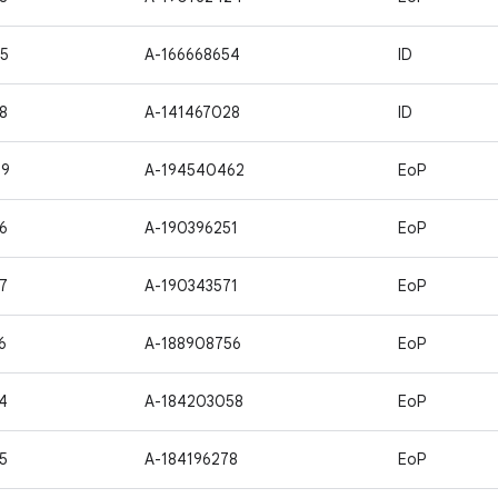
5
A-166668654
ID
8
A-141467028
ID
09
A-194540462
EoP
6
A-190396251
EoP
7
A-190343571
EoP
6
A-188908756
EoP
4
A-184203058
EoP
5
A-184196278
EoP