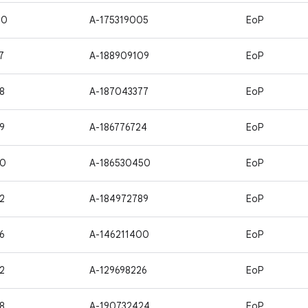
40
A-175319005
EoP
7
A-188909109
EoP
8
A-187043377
EoP
9
A-186776724
EoP
50
A-186530450
EoP
2
A-184972789
EoP
6
A-146211400
EoP
2
A-129698226
EoP
8
A-190732424
EoP