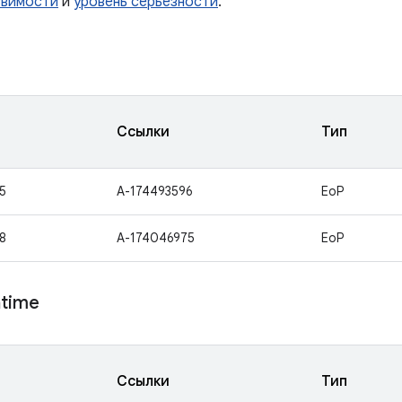
звимости
и
уровень серьезности
.
Ссылки
Тип
5
A-174493596
EoP
8
A-174046975
EoP
ntime
Ссылки
Тип