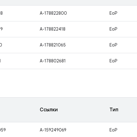
08
A-178822800
EoP
09
A-178822418
EoP
0
A-178821065
EoP
1
A-178802681
EoP
Ссылки
Тип
059
A-159249069
EoP