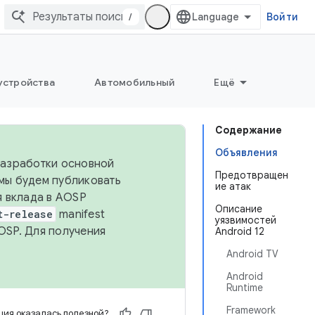
/
Войти
устройства
Автомобильный
Ещё
Содержание
Объявления
 разработки основной
Предотвращен
 мы будем публиковать
ие атак
я вклада в AOSP
Описание
t-release
manifest
уязвимостей
OSP. Для получения
Android 12
Android TV
Android
Runtime
Framework
ия оказалась полезной?