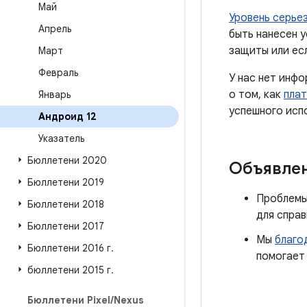
Май
Уровень серье
Апрель
быть нанесен 
защиты или ес
Март
Февраль
У нас нет инф
о том, как
плат
Январь
успешного исп
Андроид 12
Указатель
Бюллетени 2020
Объявле
Бюллетени 2019
Проблемы,
Бюллетени 2018
для спра
Бюллетени 2017
Мы
благо
Бюллетени 2016 г
.
помогает
бюллетени 2015 г
.
Бюллетени Pixel
/
Nexus