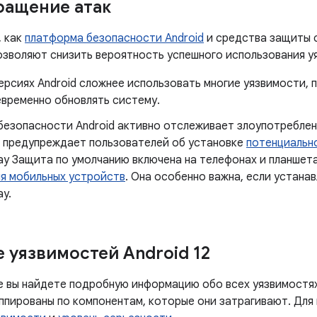
ращение атак
, как
платформа безопасности Android
и средства защиты 
позволяют снизить вероятность успешного использования у
ерсиях Android сложнее использовать многие уязвимости,
евременно обновлять систему.
безопасности Android активно отслеживает злоупотреблен
и предупреждает пользователей об установке
потенциальн
lay Защита по умолчанию включена на телефонах и планше
ля мобильных устройств
. Она особенно важна, если устана
ay.
 уязвимостей Android 12
 вы найдете подробную информацию обо всех уязвимостях, 
ппированы по компонентам, которые они затрагивают. Для 