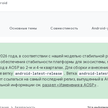
roid
Основные темы
Совместимость
Android-
2026 года, в соответствии с нашей моделью стабильной
я обеспечения стабильности платформы для экосистемы,
од в AOSP во 2-м и 4-м кварталах. Для сборки и внесени
е ветку
android-latest-release
. Ветка
android-lates
ет ссылаться на самый последний релиз, выпущенный в A
льной информации см.
раздел «Изменения в AOSP»
.
тация
Безопасность
Эта информац