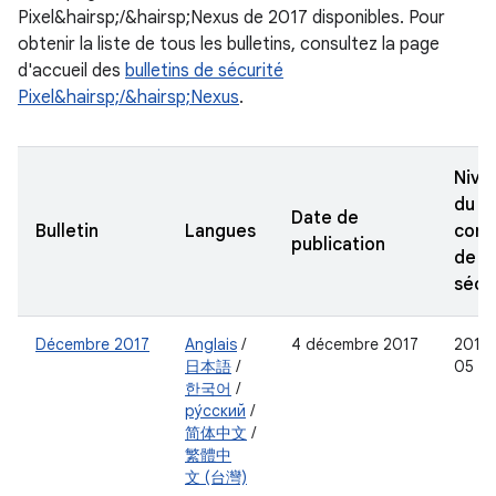
Pixel&hairsp;/&hairsp;Nexus de 2017 disponibles. Pour
obtenir la liste de tous les bulletins, consultez la page
d'accueil des
bulletins de sécurité
Pixel&hairsp;/&hairsp;Nexus
.
Nive
du
Date de
Bulletin
Langues
corre
publication
de
sécu
Décembre 2017
Anglais
/
4 décembre 2017
2017-
日本語
/
05
한국어
/
ру́сский
/
简体中文
/
繁體中
文 (台灣)