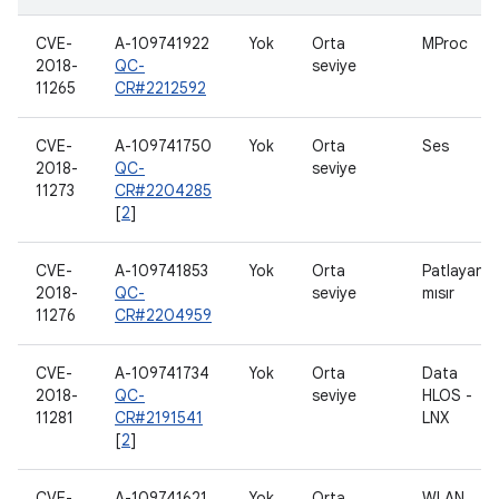
CVE-
A-109741922
Yok
Orta
MProc
2018-
QC-
seviye
11265
CR#2212592
CVE-
A-109741750
Yok
Orta
Ses
2018-
QC-
seviye
11273
CR#2204285
[
2
]
CVE-
A-109741853
Yok
Orta
Patlayan
2018-
QC-
seviye
mısır
11276
CR#2204959
CVE-
A-109741734
Yok
Orta
Data
2018-
QC-
seviye
HLOS -
11281
CR#2191541
LNX
[
2
]
CVE-
A-109741621
Yok
Orta
WLAN