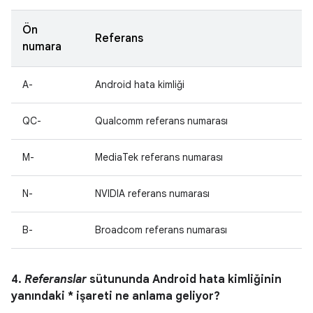
Ön
Referans
numara
A-
Android hata kimliği
QC-
Qualcomm referans numarası
M-
MediaTek referans numarası
N-
NVIDIA referans numarası
B-
Broadcom referans numarası
4.
Referanslar
sütununda Android hata kimliğinin
yanındaki * işareti ne anlama geliyor?