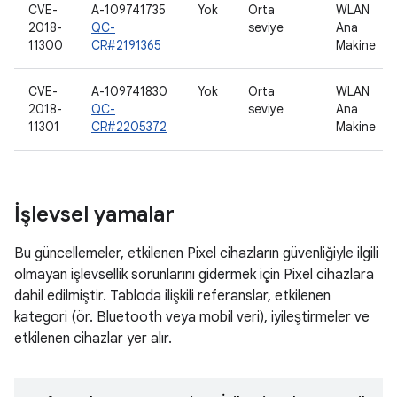
CVE-
A-109741735
Yok
Orta
WLAN
2018-
QC-
seviye
Ana
11300
CR#2191365
Makine
CVE-
A-109741830
Yok
Orta
WLAN
2018-
QC-
seviye
Ana
11301
CR#2205372
Makine
İşlevsel yamalar
Bu güncellemeler, etkilenen Pixel cihazların güvenliğiyle ilgili
olmayan işlevsellik sorunlarını gidermek için Pixel cihazlara
dahil edilmiştir. Tabloda ilişkili referanslar, etkilenen
kategori (ör. Bluetooth veya mobil veri), iyileştirmeler ve
etkilenen cihazlar yer alır.