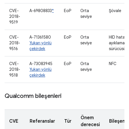
CVE-
A-69808833
*
EoP
Orta
Şövale
2018-
seviye
9519
CVE-
A-71361580
EoP
Orta
HID hata
2018-
Yukarı yönlü
seviye
ayıklama
9516
çekirdek
sürücüsü
CVE-
A-73083945
EoP
Orta
NFC
2018-
Yukarı yönlü
seviye
9518
çekirdek
Qualcomm bileşenleri
Önem
CVE
Referanslar
Tür
Bileşen
derecesi