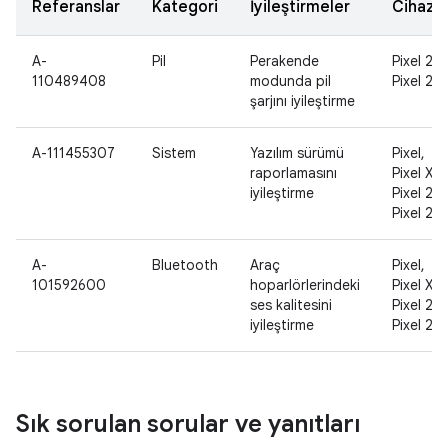
Referanslar
Kategori
İyileştirmeler
Cihazla
A-
Pil
Perakende
Pixel 2,
110489408
modunda pil
Pixel 2 X
şarjını iyileştirme
A-111455307
Sistem
Yazılım sürümü
Pixel,
raporlamasını
Pixel XL,
iyileştirme
Pixel 2,
Pixel 2 X
A-
Bluetooth
Araç
Pixel,
101592600
hoparlörlerindeki
Pixel XL,
ses kalitesini
Pixel 2,
iyileştirme
Pixel 2 X
Sık sorulan sorular ve yanıtları