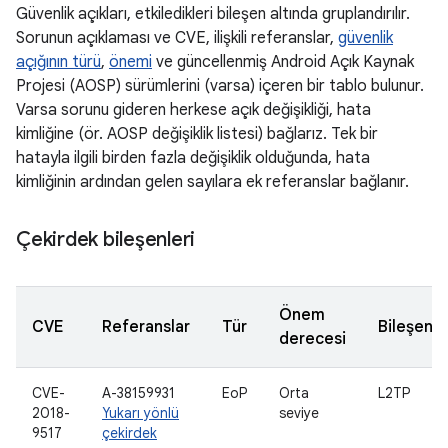
Güvenlik açıkları, etkiledikleri bileşen altında gruplandırılır.
Sorunun açıklaması ve CVE, ilişkili referanslar,
güvenlik
açığının türü
,
önemi
ve güncellenmiş Android Açık Kaynak
Projesi (AOSP) sürümlerini (varsa) içeren bir tablo bulunur.
Varsa sorunu gideren herkese açık değişikliği, hata
kimliğine (ör. AOSP değişiklik listesi) bağlarız. Tek bir
hatayla ilgili birden fazla değişiklik olduğunda, hata
kimliğinin ardından gelen sayılara ek referanslar bağlanır.
Çekirdek bileşenleri
Önem
CVE
Referanslar
Tür
Bileşen
derecesi
CVE-
A-38159931
EoP
Orta
L2TP
2018-
Yukarı yönlü
seviye
9517
çekirdek