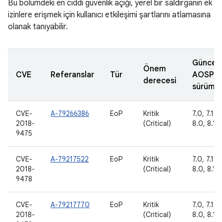
Bu bölümdeki en ciddi güvenlik açığı, yerel bir saldırganın ek
izinlere erişmek için kullanıcı etkileşimi şartlarını atlamasına
olanak tanıyabilir.
Güncel
Önem
CVE
Referanslar
Tür
AOSP
derecesi
sürümle
CVE-
A-79266386
EoP
Kritik
7.0, 7.1.1,
2018-
(Critical)
8.0, 8.1, 
9475
CVE-
A-79217522
EoP
Kritik
7.0, 7.1.1,
2018-
(Critical)
8.0, 8.1, 
9478
CVE-
A-79217770
EoP
Kritik
7.0, 7.1.1,
2018-
(Critical)
8.0, 8.1, 