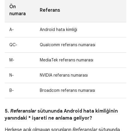
Ön
Referans
numara
A-
Android hata kimliği
QC-
Qualcomm referans numarası
M-
MediaTek referans numarası
N-
NVIDIA referans numarası
B-
Broadcom referans numarası
5.
Referanslar
sütununda Android hata kimliğinin
yanındaki * işareti ne anlama geliyor?
Herkese açık olmayan sorunların
Referanslar
sütununda