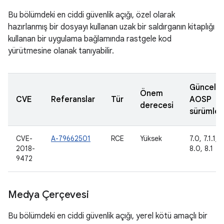
Bu bölümdeki en ciddi güvenlik açığı, özel olarak
hazırlanmış bir dosyayı kullanan uzak bir saldırganın kitaplığı
kullanan bir uygulama bağlamında rastgele kod
yürütmesine olanak tanıyabilir.
Güncell
Önem
CVE
Referanslar
Tür
AOSP
derecesi
sürümler
CVE-
A-79662501
RCE
Yüksek
7.0, 7.1.1, 7
2018-
8.0, 8.1
9472
Medya Çerçevesi
Bu bölümdeki en ciddi güvenlik açığı, yerel kötü amaçlı bir