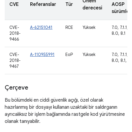
Önem
CVE
Referanslar
Tür
AOSP
derecesi
sürümler
CVE-
A-62151041
RCE
Yüksek
7.0, 7.1.1, 7
2018-
8.0, 8.1
9466
CVE-
A-110955991
EoP
Yüksek
7.0, 7.1.1, 7
2018-
8.0, 8.1, 9
9467
Çerçeve
Bu bölümdeki en ciddi güvenlik açığı, özel olarak
hazırlanmış bir dosyayı kullanan uzaktaki bir saldırganın
ayrıcalıksız bir işlem bağlamında rastgele kod yürütmesine
olanak tanıyabilir.