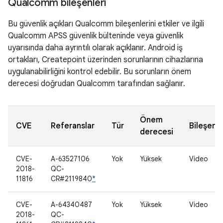
Qualcomm bileşenleri
Bu güvenlik açıkları Qualcomm bileşenlerini etkiler ve ilgili
Qualcomm APSS güvenlik bülteninde veya güvenlik
uyarısında daha ayrıntılı olarak açıklanır. Android iş
ortakları, Createpoint üzerinden sorunlarının cihazlarına
uygulanabilirliğini kontrol edebilir. Bu sorunların önem
derecesi doğrudan Qualcomm tarafından sağlanır.
Önem
CVE
Referanslar
Tür
Bileşen
derecesi
CVE-
A-63527106
Yok
Yüksek
Video
2018-
QC-
11816
CR#2119840
*
CVE-
A-64340487
Yok
Yüksek
Video
2018-
QC-