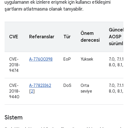
uygulamanın ek izinlere erişmek için kullanıcı etkileşimi
şartlarını atlatmasına olanak tanıyabilir.
Güncell
Önem
CVE
Referanslar
Tür
AOSP
derecesi
sürümler
CVE-
A-77600398
EoP
Yüksek
7.0, 7.1.1, 7
2018-
8.0, 8.1, 9
9474
CVE-
A-77823362
DoS
Orta
7.0, 7.1.1, 7
2018-
[
2
]
seviye
8.0, 8.1, 9
9440
Sistem