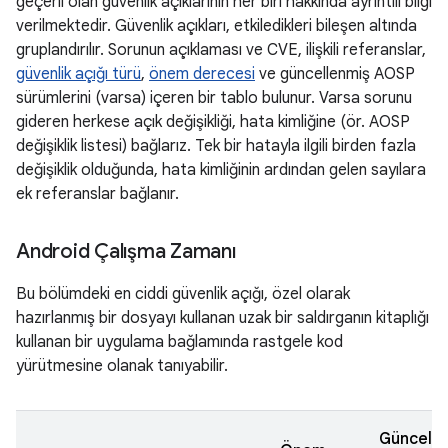
geçerli olan güvenlik açıklarının her biri hakkında ayrıntılı bilgi
verilmektedir. Güvenlik açıkları, etkiledikleri bileşen altında
gruplandırılır. Sorunun açıklaması ve CVE, ilişkili referanslar,
güvenlik açığı türü
,
önem derecesi
ve güncellenmiş AOSP
sürümlerini (varsa) içeren bir tablo bulunur. Varsa sorunu
gideren herkese açık değişikliği, hata kimliğine (ör. AOSP
değişiklik listesi) bağlarız. Tek bir hatayla ilgili birden fazla
değişiklik olduğunda, hata kimliğinin ardından gelen sayılara
ek referanslar bağlanır.
Android Çalışma Zamanı
Bu bölümdeki en ciddi güvenlik açığı, özel olarak
hazırlanmış bir dosyayı kullanan uzak bir saldırganın kitaplığı
kullanan bir uygulama bağlamında rastgele kod
yürütmesine olanak tanıyabilir.
Güncell