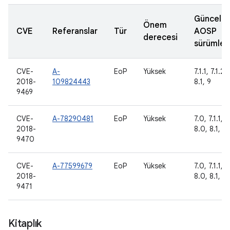
Güncelle
Önem
CVE
Referanslar
Tür
AOSP
derecesi
sürümleri
CVE-
A-
EoP
Yüksek
7.1.1, 7.1.2,
2018-
109824443
8.1, 9
9469
CVE-
A-78290481
EoP
Yüksek
7.0, 7.1.1, 7
2018-
8.0, 8.1, 9
9470
CVE-
A-77599679
EoP
Yüksek
7.0, 7.1.1, 7
2018-
8.0, 8.1, 9
9471
Kitaplık