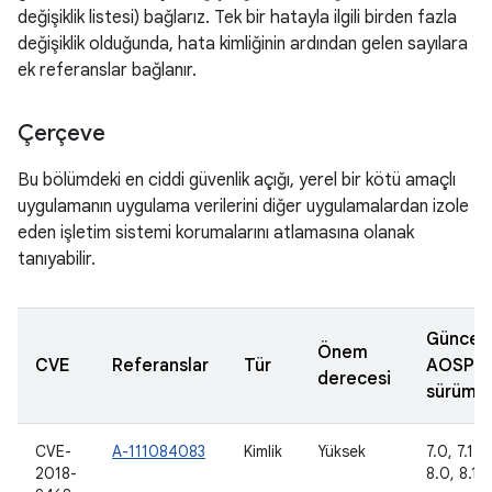
değişiklik listesi) bağlarız. Tek bir hatayla ilgili birden fazla
değişiklik olduğunda, hata kimliğinin ardından gelen sayılara
ek referanslar bağlanır.
Çerçeve
Bu bölümdeki en ciddi güvenlik açığı, yerel bir kötü amaçlı
uygulamanın uygulama verilerini diğer uygulamalardan izole
eden işletim sistemi korumalarını atlamasına olanak
tanıyabilir.
Güncel
Önem
CVE
Referanslar
Tür
AOSP
derecesi
sürümle
CVE-
A-111084083
Kimlik
Yüksek
7.0, 7.1.1,
2018-
8.0, 8.1, 