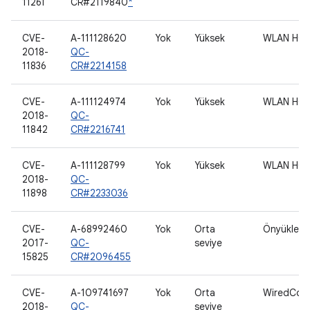
11261
CR#2119840
*
CVE-
A-111128620
Yok
Yüksek
WLAN HO
2018-
QC-
11836
CR#2214158
CVE-
A-111124974
Yok
Yüksek
WLAN HO
2018-
QC-
11842
CR#2216741
CVE-
A-111128799
Yok
Yüksek
WLAN HO
2018-
QC-
11898
CR#2233036
CVE-
A-68992460
Yok
Orta
Önyüklem
2017-
QC-
seviye
15825
CR#2096455
CVE-
A-109741697
Yok
Orta
WiredConn
2018-
QC-
seviye