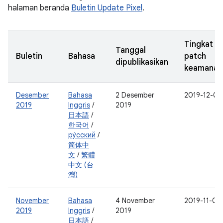
halaman beranda
Buletin Update Pixel
.
Tingkat
Tanggal
Buletin
Bahasa
patch
dipublikasikan
keamanan
Desember
Bahasa
2 Desember
2019-12-05
2019
Inggris
/
2019
日本語
/
한국어
/
ру́сский
/
简体中
文
/
繁體
中文 (台
灣)
November
Bahasa
4 November
2019-11-05
2019
Inggris
/
2019
日本語
/