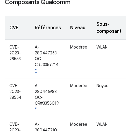
Composants Qualcomm
Sous-
CVE
Références
Niveau
composant
CVE-
A-
Modérée
WLAN
2023-
280447263
28553
QC-
CR#3357714
*
CVE-
A-
Modérée
Noyau
2023-
280446988
28554
QC-
CR#3356019
*
CVE-
A-
Modérée
WLAN
2023-
280447210