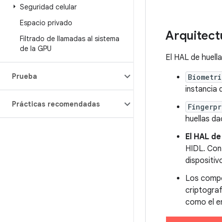
Seguridad celular
Espacio privado
Arquitect
Filtrado de llamadas al sistema
de la GPU
El HAL de huell
Prueba
Biometr
instancia
Prácticas recomendadas
Fingerpr
huellas da
El HAL de
HIDL. Cont
dispositiv
Los comp
criptogra
como el en