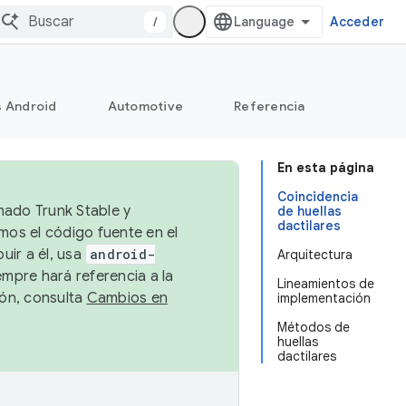
/
Acceder
s Android
Automotive
Referencia
En esta página
Coincidencia
mado Trunk Stable y
de huellas
dactilares
emos el código fuente en el
uir a él, usa
android-
Arquitectura
empre hará referencia a la
Lineamientos de
ión, consulta
Cambios en
implementación
Métodos de
huellas
dactilares