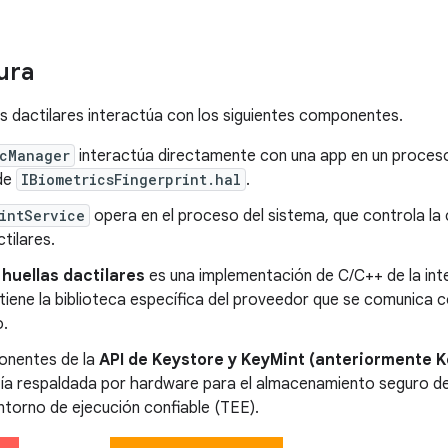
ura
as dactilares interactúa con los siguientes componentes.
icManager
interactúa directamente con una app en un proceso
 de
IBiometricsFingerprint.hal
.
intService
opera en el proceso del sistema, que controla la
ctilares.
 huellas dactilares
es una implementación de C/C++ de la inte
iene la biblioteca específica del proveedor que se comunica c
o.
onentes de la
API de Keystore y KeyMint (anteriormente 
fía respaldada por hardware para el almacenamiento seguro de
torno de ejecución confiable (TEE).