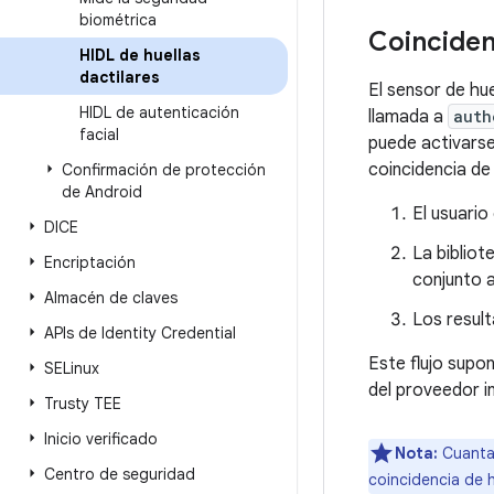
biométrica
Coinciden
HIDL de huellas
dactilares
El sensor de hue
HIDL de autenticación
llamada a
auth
facial
puede activarse 
coincidencia de 
Confirmación de protección
de Android
El usuario
DICE
La bibliot
Encriptación
conjunto a
Almacén de claves
Los result
APIs de Identity Credential
Este flujo supon
SELinux
del proveedor in
Trusty TEE
Inicio verificado
Nota:
Cuantas
Centro de seguridad
coincidencia de h