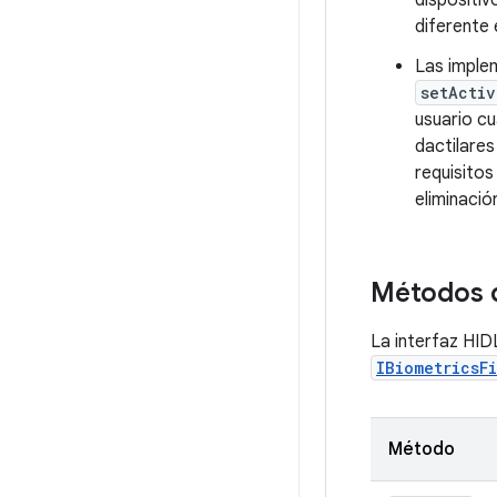
dispositiv
diferente 
Las implem
setActiv
usuario cu
dactilares
requisito
eliminació
Métodos d
La interfaz HID
IBiometricsF
Método