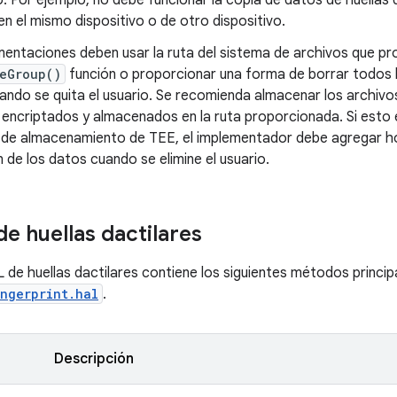
o. Por ejemplo, no debe funcionar la copia de datos de huellas 
en el mismo dispositivo o de otro dispositivo.
entaciones deben usar la ruta del sistema de archivos que pr
eGroup()
función o proporcionar una forma de borrar todos los
ando se quita el usuario. Se recomienda almacenar los archivos 
 encriptados y almacenados en la ruta proporcionada. Si esto e
s de almacenamiento de TEE, el implementador debe agregar ho
n de los datos cuando se elimine el usuario.
e huellas dactilares
L de huellas dactilares contiene los siguientes métodos princip
ingerprint.hal
.
Descripción