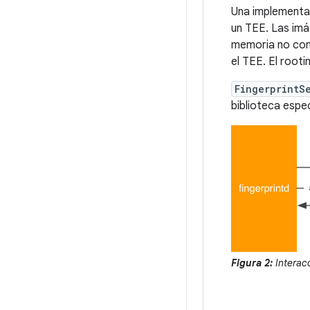
Una implementac
un TEE. Las imá
memoria no con
el TEE. El rooti
FingerprintS
biblioteca espec
Figura 2:
Interacc