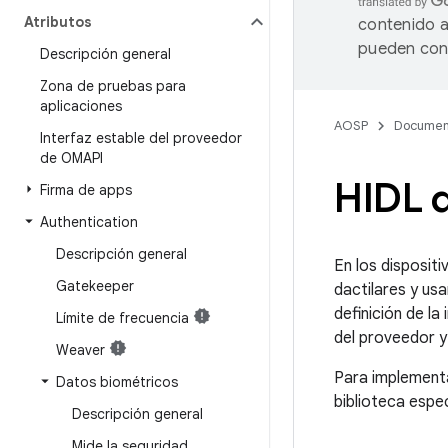
Atributos
contenido a
pueden cont
Descripción general
Zona de pruebas para
aplicaciones
AOSP
Documen
Interfaz estable del proveedor
de OMAPI
HIDL d
Firma de apps
Authentication
Descripción general
En los dispositi
Gatekeeper
dactilares y usa
definición de l
Límite de frecuencia
del proveedor y 
Weaver
Para implementa
Datos biométricos
biblioteca espe
Descripción general
Mide la seguridad