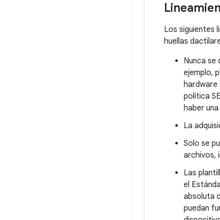
Lineamien
Los siguientes 
huellas dactila
Nunca se d
ejemplo, p
hardware 
política S
haber una 
La adquisi
Solo se pu
archivos, 
Las planti
el Estánda
absoluta d
puedan fun