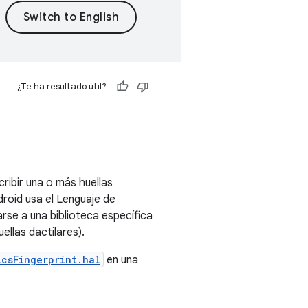
¿Te ha resultado útil?
cribir una o más huellas
droid usa el Lenguaje de
arse a una biblioteca específica
ellas dactilares).
icsFingerprint.hal
en una