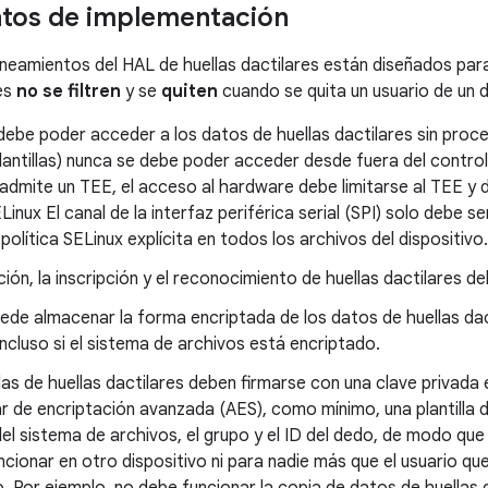
tos de implementación
lineamientos del HAL de huellas dactilares están diseñados par
res
no se filtren
y se
quiten
cuando se quita un usuario de un d
ebe poder acceder a los datos de huellas dactilares sin proces
lantillas) nunca se debe poder acceder desde fuera del controla
admite un TEE, el acceso al hardware debe limitarse al TEE y 
ELinux El canal de la interfaz periférica serial (SPI) solo debe s
política SELinux explícita en todos los archivos del dispositivo.
ción, la inscripción y el reconocimiento de huellas dactilares d
ede almacenar la forma encriptada de los datos de huellas dac
incluso si el sistema de archivos está encriptado.
llas de huellas dactilares deben firmarse con una clave privada 
r de encriptación avanzada (AES), como mínimo, una plantilla d
el sistema de archivos, el grupo y el ID del dedo, de modo que l
cionar en otro dispositivo ni para nadie más que el usuario que