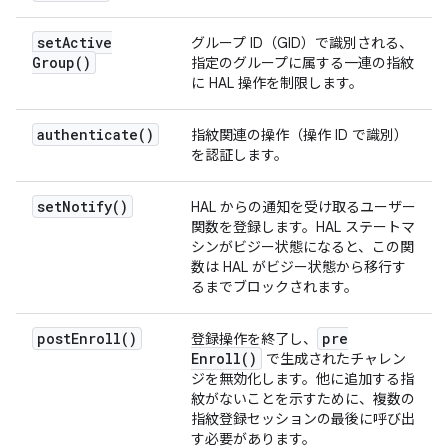
set
Active
グループ ID（GID）で識別される、
Group(
)
指定のグループに属する一連の指紋
に HAL 操作を制限します。
authenticate(
)
指紋関連の操作（操作 ID で識別）
を認証します。
set
Notify(
)
HAL からの通知を受け取るユーザー
関数を登録します。HAL ステートマ
シンがビジー状態になると、この関
数は HAL がビジー状態から移行す
るまでブロックされます。
post
Enroll(
)
pre
登録操作を終了し、
Enroll(
)
で生成されたチャレン
ジを無効化します。他に追加する指
紋がないことを示すために、複数の
指紋登録セッションの最後に呼び出
す必要があります。