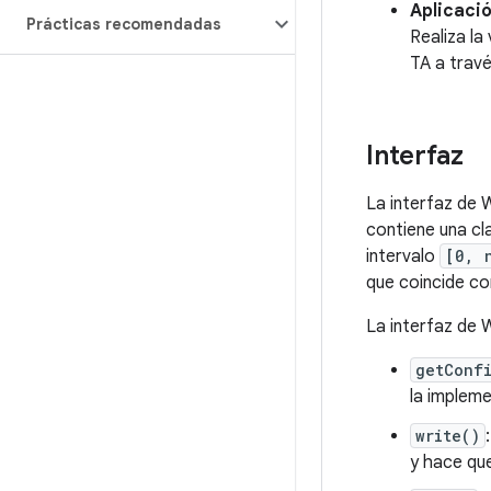
Aplicaci
Prácticas recomendadas
Realiza la
TA a travé
Interfaz
La interfaz de 
contiene una cla
intervalo
[0, 
que coincide co
La interfaz de 
getConf
la impleme
write()
y hace que