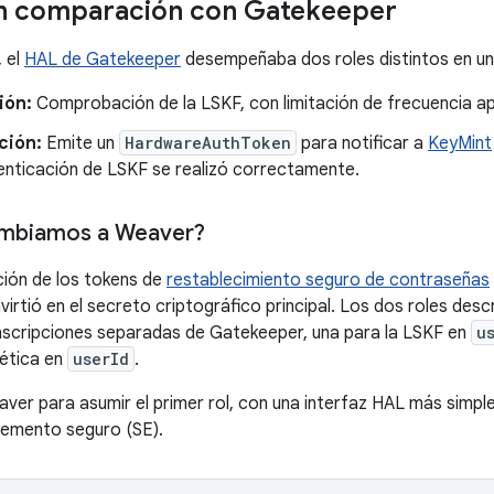
n comparación con Gatekeeper
 el
HAL de Gatekeeper
desempeñaba dos roles distintos en un
ión:
Comprobación de la LSKF, con limitación de frecuencia ap
ción:
Emite un
HardwareAuthToken
para notificar a
KeyMint
tenticación de LSKF se realizó correctamente.
ambiamos a Weaver?
ción de los tokens de
restablecimiento seguro de contraseñas
virtió en el secreto criptográfico principal. Los dos roles des
nscripciones separadas de Gatekeeper, una para la LSKF en
u
tética en
userId
.
aver para asumir el primer rol, con una interfaz HAL más simp
lemento seguro (SE).