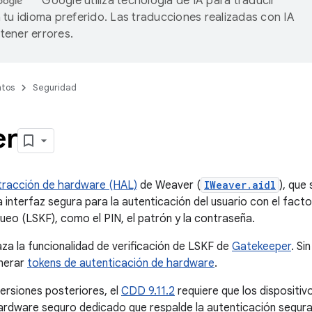
Google utiliza tecnología de IA para traducir
 tu idioma preferido. Las traducciones realizadas con IA
ener errores.
tos
Seguridad
er
tracción de hardware (HAL)
de Weaver (
IWeaver.aidl
), que 
 interfaz segura para la autenticación del usuario con el fact
queo (LSKF), como el PIN, el patrón y la contraseña.
a la funcionalidad de verificación de LSKF de
Gatekeeper
. Si
nerar
tokens de autenticación de hardware
.
versiones posteriores, el
CDD 9.11.2
requiere que los dispositi
rdware seguro dedicado que respalde la autenticación segura 