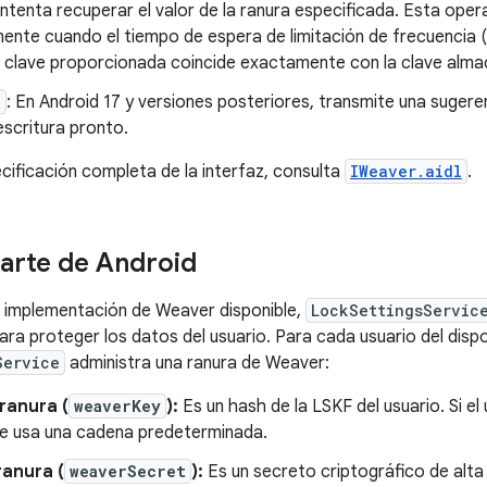
 Intenta recuperar el valor de la ranura especificada. Esta oper
nte cuando el tiempo de espera de limitación de frecuencia (
la clave proporcionada coincide exactamente con la clave alm
)
: En Android 17 y versiones posteriores, transmite una sugere
escritura pronto.
ecificación completa de la interfaz, consulta
IWeaver.aidl
.
arte de Android
 implementación de Weaver disponible,
LockSettingsServic
ara proteger los datos del usuario. Para cada usuario del dispo
Service
administra una ranura de Weaver:
ranura (
weaverKey
):
Es un hash de la LSKF del usuario. Si el
 se usa una cadena predeterminada.
ranura (
weaverSecret
):
Es un secreto criptográfico de alt