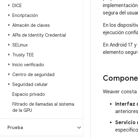
implementación 
DICE
segura del usuar
Encriptación
En los dispositi
Almacén de claves
ejecución conf
APIs de Identity Credential
En Android 17 y
SELinux
elemento segur
Trusty TEE
Inicio verificado
Centro de seguridad
Compone
Seguridad celular
Weaver consta 
Espacio privado
Interfaz 
Filtrado de llamadas al sistema
de la GPU
anteriores
Servicio
Prueba
específic