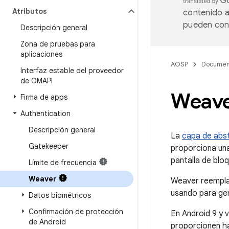
Atributos
contenido a
pueden cont
Descripción general
Zona de pruebas para
aplicaciones
AOSP
Documen
Interfaz estable del proveedor
de OMAPI
Weav
Firma de apps
Authentication
Descripción general
La
capa de abs
Gatekeeper
proporciona una
pantalla de blo
Límite de frecuencia
Weaver
Weaver reemplaz
usando para ge
Datos biométricos
Confirmación de protección
En Android 9 y 
de Android
proporcionen ha