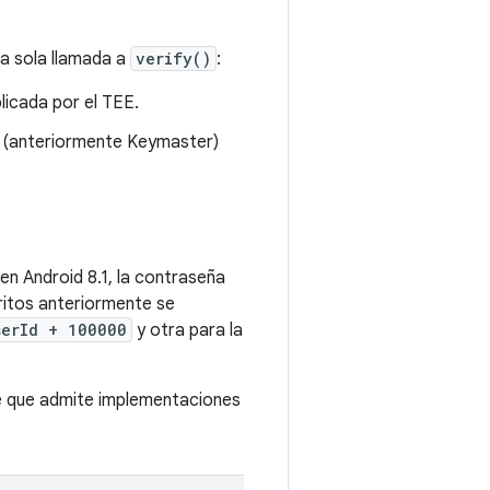
a sola llamada a
verify()
:
licada por el TEE.
(anteriormente Keymaster)
en Android 8.1, la contraseña
critos anteriormente se
serId + 100000
y otra para la
le que admite implementaciones