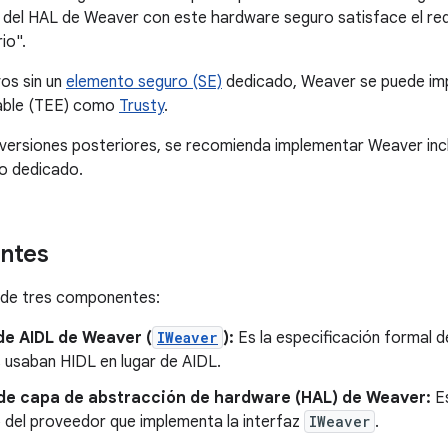
del HAL de Weaver con este hardware seguro satisface el req
io".
vos sin un
elemento seguro (SE)
dedicado, Weaver se puede im
iable (TEE) como
Trusty
.
 versiones posteriores, se recomienda implementar Weaver inclu
o dedicado.
ntes
de tres componentes:
de AIDL de Weaver (
IWeaver
):
Es la especificación formal d
 usaban HIDL en lugar de AIDL.
 de capa de abstracción de hardware (HAL) de Weaver:
Es
o del proveedor que implementa la interfaz
IWeaver
.