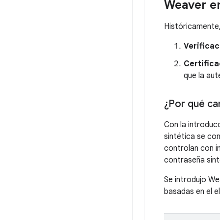
Weaver e
Históricamente,
Verificac
Certifica
que la au
¿Por qué c
Con la introduc
sintética se con
controlan con i
contraseña sin
Se introdujo We
basadas en el e