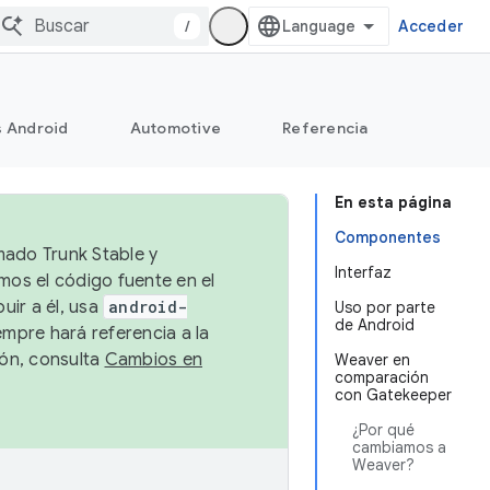
/
Acceder
s Android
Automotive
Referencia
En esta página
Componentes
mado Trunk Stable y
Interfaz
emos el código fuente en el
uir a él, usa
android-
Uso por parte
de Android
empre hará referencia a la
ión, consulta
Cambios en
Weaver en
comparación
con Gatekeeper
¿Por qué
cambiamos a
Weaver?