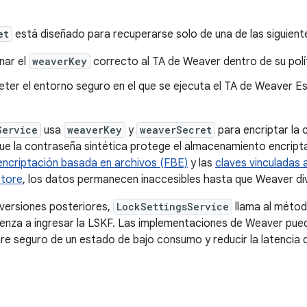
et
está diseñado para recuperarse solo de una de las siguien
nar el
weaverKey
correcto al TA de Weaver dentro de su polít
er el entorno seguro en el que se ejecuta el TA de Weaver E
Service
usa
weaverKey
y
weaverSecret
para encriptar la 
ue la contraseña sintética protege el almacenamiento encript
encriptación basada en archivos (FBE)
y las
claves vinculadas a
store
, los datos permanecen inaccesibles hasta que Weaver div
 versiones posteriores,
LockSettingsService
llama al méto
nza a ingresar la LSKF. Las implementaciones de Weaver pued
re seguro de un estado de bajo consumo y reducir la latencia d