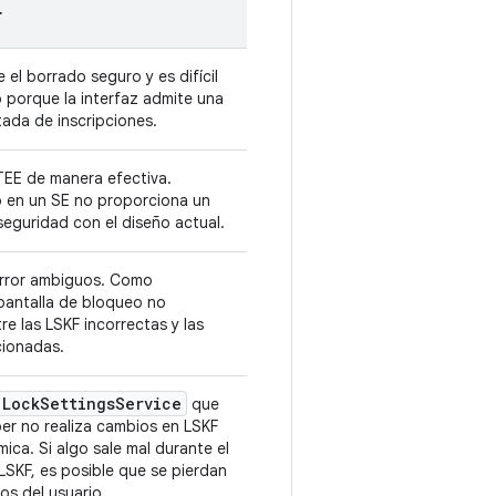
r
 el borrado seguro y es difícil
 porque la interfaz admite una
itada de inscripciones.
TEE de manera efectiva.
o en un SE no proporciona un
seguridad con el diseño actual.
rror ambiguos. Como
 pantalla de bloqueo no
re las LSKF incorrectas y las
acionadas.
Lock
Settings
Service
que
er no realiza cambios en LSKF
ica. Si algo sale mal durante el
LSKF, es posible que se pierdan
os del usuario.