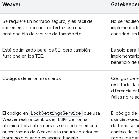
Weaver
Gatekeepe
Se requiere un borrado seguro, y es fácil de
No se requiere
implementar porque la interfaz usa una
implementarlo
cantidad fija de ranuras de tamaño fijo.
cantidad ilim
Está optimizado para los SE, pero también
Es solo para 
funciona en los TEE.
Implementarl
beneficio de 
Códigos de error más claros
Códigos de e
resultado, la
diferencia ent
fallas no rel
Lock
Settings
Service
El código en
que usa
El código de
Weaver realiza cambios en LSKF de forma
usa Gatekeep
atómica. Los datos nuevos se escriben en una
de forma atóm
nueva ranura de Weaver, y la ranura anterior se
cambio de la 
borra solo cuando es seguro hacerlo.
todos los dat