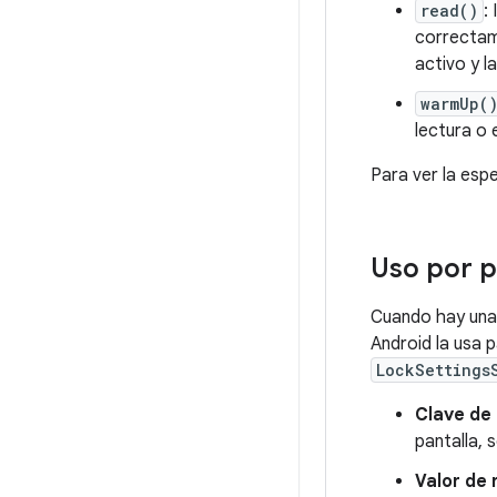
read()
:
correctame
activo y 
warmUp(
lectura o 
Para ver la esp
Uso por p
Cuando hay una
Android la usa p
LockSettings
Clave de 
pantalla,
Valor de 