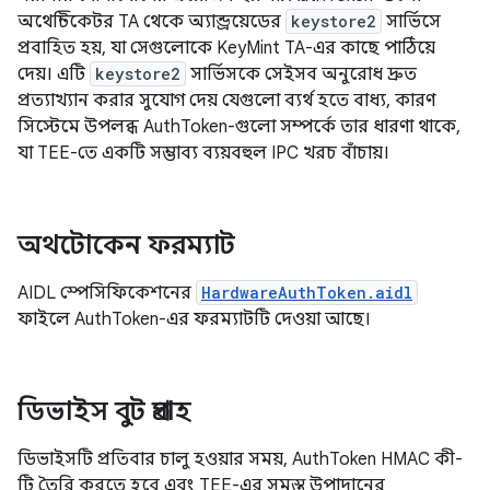
অথেন্টিকেটর TA থেকে অ্যান্ড্রয়েডের
keystore2
সার্ভিসে
প্রবাহিত হয়, যা সেগুলোকে KeyMint TA-এর কাছে পাঠিয়ে
দেয়। এটি
keystore2
সার্ভিসকে সেইসব অনুরোধ দ্রুত
প্রত্যাখ্যান করার সুযোগ দেয় যেগুলো ব্যর্থ হতে বাধ্য, কারণ
সিস্টেমে উপলব্ধ AuthToken-গুলো সম্পর্কে তার ধারণা থাকে,
যা TEE-তে একটি সম্ভাব্য ব্যয়বহুল IPC খরচ বাঁচায়।
অথটোকেন ফরম্যাট
AIDL স্পেসিফিকেশনের
HardwareAuthToken.aidl
ফাইলে AuthToken-এর ফরম্যাটটি দেওয়া আছে।
ডিভাইস বুট প্রবাহ
ডিভাইসটি প্রতিবার চালু হওয়ার সময়, AuthToken HMAC কী-
টি তৈরি করতে হবে এবং TEE-এর সমস্ত উপাদানের