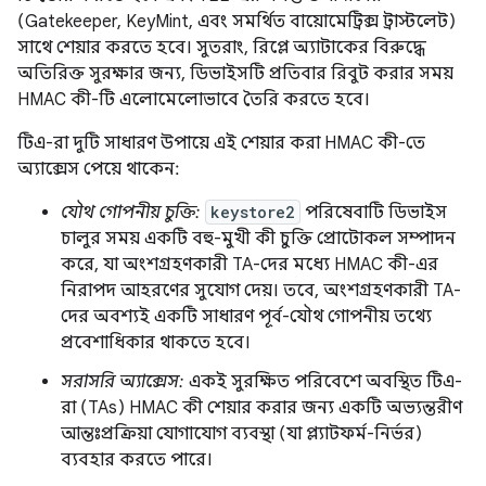
(Gatekeeper, KeyMint, এবং সমর্থিত বায়োমেট্রিক্স ট্রাস্টলেট)
সাথে শেয়ার করতে হবে। সুতরাং, রিপ্লে অ্যাটাকের বিরুদ্ধে
অতিরিক্ত সুরক্ষার জন্য, ডিভাইসটি প্রতিবার রিবুট করার সময়
HMAC কী-টি এলোমেলোভাবে তৈরি করতে হবে।
টিএ-রা দুটি সাধারণ উপায়ে এই শেয়ার করা HMAC কী-তে
অ্যাক্সেস পেয়ে থাকেন:
যৌথ গোপনীয় চুক্তি:
keystore2
পরিষেবাটি ডিভাইস
চালুর সময় একটি বহু-মুখী কী চুক্তি প্রোটোকল সম্পাদন
করে, যা অংশগ্রহণকারী TA-দের মধ্যে HMAC কী-এর
নিরাপদ আহরণের সুযোগ দেয়। তবে, অংশগ্রহণকারী TA-
দের অবশ্যই একটি সাধারণ পূর্ব-যৌথ গোপনীয় তথ্যে
প্রবেশাধিকার থাকতে হবে।
সরাসরি অ্যাক্সেস:
একই সুরক্ষিত পরিবেশে অবস্থিত টিএ-
রা (TAs) HMAC কী শেয়ার করার জন্য একটি অভ্যন্তরীণ
আন্তঃপ্রক্রিয়া যোগাযোগ ব্যবস্থা (যা প্ল্যাটফর্ম-নির্ভর)
ব্যবহার করতে পারে।