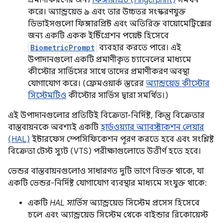
প্রমাণীকরণের জন্য
ফিঙ্গারপ্রিন্ট (Fingerprint)
সমর্থন
করে। অ্যান্ড্রয়েড ৯ এবং তার উচ্চতর সংস্করণযুক্ত
ডিভাইসগুলো ফিঙ্গারপ্রিন্ট এবং অতিরিক্ত বায়োমেট্রিক্সের
জন্য একটি একক ইন্টিগ্রেশন পয়েন্ট হিসেবে
BiometricPrompt
ব্যবহার করতে পারে। এই
উপাদানগুলো একটি প্রমাণীকৃত চ্যানেলের মাধ্যমে
কীস্টোর সার্ভিসের সাথে তাদের প্রমাণীকরণ অবস্থা
যোগাযোগ করে। (ফ্রেমওয়ার্ক স্তরের
অ্যান্ড্রয়েড কীস্টোর
সিস্টেমটিও
কীস্টোর সার্ভিস দ্বারা সমর্থিত।)
এই উপাদানগুলোর প্রতিটিই বিক্রেতা-নির্দিষ্ট, কিন্তু বিক্রেতার
বাস্তবায়নকে অবশ্যই একটি
হার্ডওয়্যার অ্যাবস্ট্রাকশন লেয়ার
(HAL)
ইন্টারফেস স্পেসিফিকেশন পূরণ করতে হবে এবং সংশ্লিষ্ট
বিক্রেতা টেস্ট স্যুট (VTS) পরীক্ষাগুলোতে উত্তীর্ণ হতে হবে।
ভেন্ডর বাস্তবায়নগুলোও সাধারণত দুটি ভাগে বিভক্ত থাকে, যা
একটি ভেন্ডর-নির্দিষ্ট যোগাযোগ ব্যবস্থার মাধ্যমে সংযুক্ত থাকে:
একটি
HAL সার্ভিস
অ্যান্ড্রয়েড সিস্টেম প্রসেস হিসেবে
চলে এবং অ্যান্ড্রয়েড সিস্টেম থেকে বাইন্ডার রিকোয়েস্ট