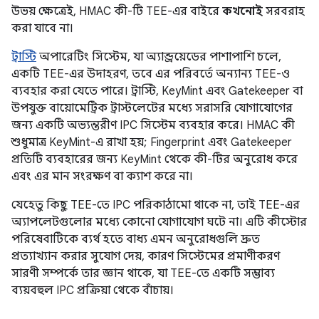
উভয় ক্ষেত্রেই, HMAC কী-টি TEE-এর বাইরে
কখনোই
সরবরাহ
করা যাবে না।
ট্রাস্টি
অপারেটিং সিস্টেম, যা অ্যান্ড্রয়েডের পাশাপাশি চলে,
একটি TEE-এর উদাহরণ, তবে এর পরিবর্তে অন্যান্য TEE-ও
ব্যবহার করা যেতে পারে। ট্রাস্টি, KeyMint এবং Gatekeeper বা
উপযুক্ত বায়োমেট্রিক ট্রাস্টলেটের মধ্যে সরাসরি যোগাযোগের
জন্য একটি অভ্যন্তরীণ IPC সিস্টেম ব্যবহার করে। HMAC কী
শুধুমাত্র KeyMint-এ রাখা হয়; Fingerprint এবং Gatekeeper
প্রতিটি ব্যবহারের জন্য KeyMint থেকে কী-টির অনুরোধ করে
এবং এর মান সংরক্ষণ বা ক্যাশ করে না।
যেহেতু কিছু TEE-তে IPC পরিকাঠামো থাকে না, তাই TEE-এর
অ্যাপলেটগুলোর মধ্যে কোনো যোগাযোগ ঘটে না। এটি কীস্টোর
পরিষেবাটিকে ব্যর্থ হতে বাধ্য এমন অনুরোধগুলি দ্রুত
প্রত্যাখ্যান করার সুযোগ দেয়, কারণ সিস্টেমের প্রমাণীকরণ
সারণী সম্পর্কে তার জ্ঞান থাকে, যা TEE-তে একটি সম্ভাব্য
ব্যয়বহুল IPC প্রক্রিয়া থেকে বাঁচায়।