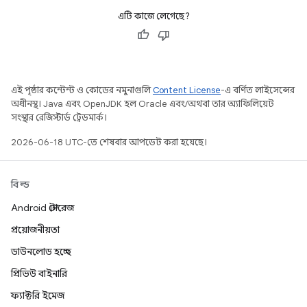
এটি কাজে লেগেছে?
এই পৃষ্ঠার কন্টেন্ট ও কোডের নমুনাগুলি
Content License
-এ বর্ণিত লাইসেন্সের
অধীনস্থ। Java এবং OpenJDK হল Oracle এবং/অথবা তার অ্যাফিলিয়েট
সংস্থার রেজিস্টার্ড ট্রেডমার্ক।
2026-06-18 UTC-তে শেষবার আপডেট করা হয়েছে।
বিল্ড
Android স্টোরেজ
প্রয়োজনীয়তা
ডাউনলোড হচ্ছে
প্রিভিউ বাইনারি
ফ্যাক্টরি ইমেজ