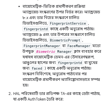
বায়োমেট্রিক-ভিত্তিক প্রমাণীকরণ প্রক্রিয়া
অ্যান্ড্রয়েড সংস্করণের উপর নির্ভর করে। অ্যান্ড্রয়েড
৮.x এবং তার নিচের সংস্করণে চালিত
ডিভাইসগুলিতে,
FingerprintService
,
fingerprintd
কাছে একটি অনুরোধ পাঠায়।
অ্যান্ড্রয়েড ৯ এবং তার উপরের সংস্করণে চালিত
ডিভাইসগুলিতে,
BiometricPrompt
,
FingerprintManager
বা
FaceManager
মতো
উপযুক্ত
Biometric
Manager
ক্লাস ব্যবহার করে
যথাযথ বায়োমেট্রিক ডেমন-এর (উদাহরণস্বরূপ,
আঙুলের ছাপের জন্য
fingerprintd
বা মুখের
জন্য
faced
) কাছে একটি অনুরোধ পাঠায়।
সংস্করণ নির্বিশেষে, অনুরোধ পাঠানোর পর
বায়োমেট্রিক প্রমাণীকরণ অ্যাসিঙ্ক্রোনাসভাবে সম্পন্ন
হয়।
HAL পরিষেবাটি তার প্রতিপক্ষ TA-এর কাছে ডেটা পাঠায়,
যা একটি AuthToken তৈরি করে: