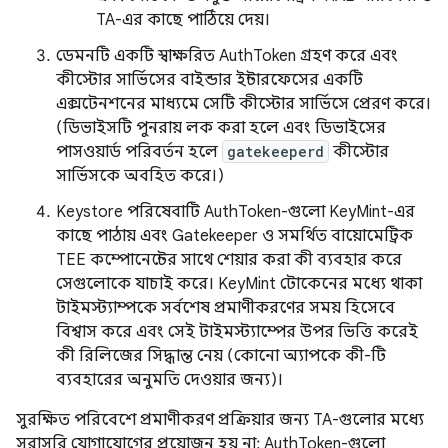
TA-এর কাছে পাঠিয়ে দেয়।
ডেমনটি একটি স্বাক্ষরিত AuthToken গ্রহণ করে এবং
কীস্টোর সার্ভিসের বাইন্ডার ইন্টারফেসের একটি
এক্সটেনশনের মাধ্যমে সেটি কীস্টোর সার্ভিসে প্রেরণ করে।
(ডিভাইসটি পুনরায় লক করা হলে এবং ডিভাইসের
পাসওয়ার্ড পরিবর্তন হলে
gatekeeperd
কীস্টোর
সার্ভিসকে অবহিত করে।)
Keystore পরিষেবাটি AuthToken-গুলো KeyMint-এর
কাছে পাঠায় এবং Gatekeeper ও সমর্থিত বায়োমেট্রিক
TEE কম্পোনেন্টের সাথে শেয়ার করা কী ব্যবহার করে
সেগুলোকে যাচাই করে। KeyMint টোকেনের মধ্যে থাকা
টাইমস্ট্যাম্পকে সর্বশেষ প্রমাণীকরণের সময় হিসেবে
বিশ্বাস করে এবং সেই টাইমস্ট্যাম্পের উপর ভিত্তি করেই
কী রিলিজের সিদ্ধান্ত নেয় (কোনো অ্যাপকে কী-টি
ব্যবহারের অনুমতি দেওয়ার জন্য)।
সুরক্ষিত পরিবেশে প্রমাণীকরণ প্রক্রিয়ার জন্য TA-গুলোর মধ্যে
সরাসরি যোগাযোগের প্রয়োজন হয় না: AuthToken-গুলো