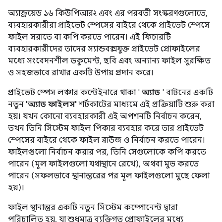
অ্যান্ড্রয়েড ১৬ কিউপিআর২ এবং এর পরবর্তী সংস্করণগুলোতে,
ব্যবহারকারীরা প্রাইভেট স্পেসের বাইরে থেকে প্রাইভেট স্পেসে
ফাইল সরাতে বা কপি করতে পারেন। এই ফিচারটি
ব্যবহারকারীদের তাদের স্যান্ডবক্সযুক্ত প্রাইভেট প্রোফাইলের
মধ্যে সংবেদনশীল ডকুমেন্ট, ছবি এবং অন্যান্য ফাইল সুরক্ষিত
ও সহজভাবে রাখার একটি উপায় প্রদান করে।
প্রাইভেট স্পেস লঞ্চার কন্টেইনারে থাকা '
অ্যাড
' বাটনের একটি
নতুন
'অ্যাড ফাইলস'
শর্টকাটের মাধ্যমে এই প্রক্রিয়াটি শুরু করা
হয়। যখন কোনো ব্যবহারকারী এই অপশনটি নির্বাচন করেন,
তখন তিনি সিস্টেম ফাইল পিকার ব্যবহার করে তার প্রাইভেট
স্পেসের বাইরে থেকে ফাইল ব্রাউজ ও নির্বাচন করতে পারেন।
ফাইলগুলো নির্বাচন করার পর, তিনি সেগুলোকে কপি করতে
পারেন (মূল ফাইলগুলো যথাস্থানে রেখে), অথবা মুভ করতে
পারেন (সফলভাবে স্থানান্তরের পর মূল ফাইলগুলো মুছে ফেলা
হয়)।
ফাইল স্থানান্তর একটি নতুন সিস্টেম কম্পোনেন্ট দ্বারা
পরিচালিত হয়, যা শুধুমাত্র ব্যক্তিগত প্রোফাইলের মধ্যে