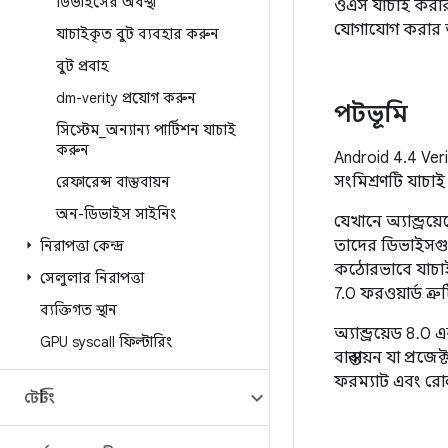
ডিভাইসের অবস্থা
ওএস যাচাই করার 
যোগাযোগ করার অ
যাচাইকৃত বুট ব্যবহার করুন
বুট প্রবাহ
dm-verity প্রয়োগ করুন
পটভূমি
সিস্টেম
_
অন্যান্য পার্টিশন যাচাই
করুন
Android 4.4 Ver
সংমিশ্রণটি যাচা
রেফারেন্স বাস্তবায়ন
অন-ডিভাইস সাইনিং
যেখানে অ্যান্ড্রয
তাদের ডিভাইসগু
নিরাপত্তা কেন্দ্র
কঠোরভাবে যাচাই ক
সেলুলার নিরাপত্তা
7.0 ফরওয়ার্ড ত
ব্যক্তিগত স্থান
অ্যান্ড্রয়েড 8.
GPU syscall ফিল্টারিং
বাস্তবায়ন যা প্র
ফরম্যাট এবং রোলব
টেস্টিং