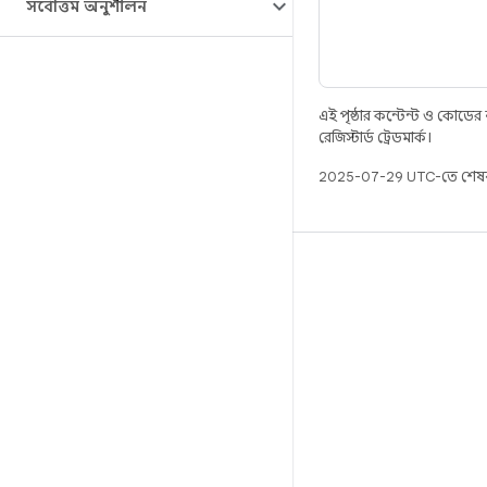
সর্বোত্তম অনুশীলন
এই পৃষ্ঠার কন্টেন্ট ও কোডের
রেজিস্টার্ড ট্রেডমার্ক।
2025-07-29 UTC-তে শেষব
বিল্ড
Android স্টোরেজ
প্রয়োজনীয়তা
ডাউনলোড হচ্ছে
প্রিভিউ বাইনারি
ফ্যাক্টরি ইমেজ
ড্রাইভার বাইনারি