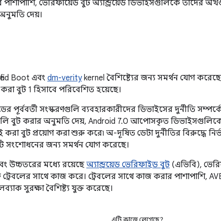
পাশাপাশি, ভেরিফায়েড বুট অ্যান্ড্রয়েড ডিভাইসগুলিকে তাদের অখণ্
নুমতি দেয়।
ified Boot এবং
dm-verity
kernel বৈশিষ্ট্যের জন্য সমর্থন যোগ করেছ
ই করা বুট 1 হিসাবে পরিবেশিত হয়েছে।
়েডের পূর্ববর্তী সংস্করণগুলি ব্যবহারকারীদের ডিভাইসের দুর্নীতি সম্পর
লি বুট করার অনুমতি দেয়, Android 7.0 আপোসকৃত ডিভাইসগুলিক
রা বুট প্রয়োগ করা শুরু করে৷ অ-দূষিত ডেটা দুর্নীতির বিরুদ্ধে নি
্রুটি সংশোধনের জন্য সমর্থন যোগ করেছে।
0 এবং উচ্চতরের মধ্যে রয়েছে
অ্যান্ড্রয়েড ভেরিফাইড বুট
(এভিবি), ভেরি
জেক্ট ট্রেবলের সাথে কাজ করে। ট্রেবলের সাথে কাজ করার পাশাপাশি, AVB স
্যাক সুরক্ষা বৈশিষ্ট্য যুক্ত করেছে।
এটি কাজে লেগেছে?