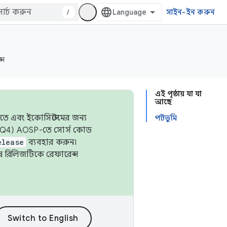
/
সাইন-ইন করুন
্স
এই পৃষ্ঠায় যা যা
আছে
তে এবং ইকোসিস্টেমের জন্য
পটভূমি
 এবং Q4) AOSP-তে সোর্স কোড
elease
ব্যবহার করুন।
শেষ রিলিজটিকে রেফারেন্স