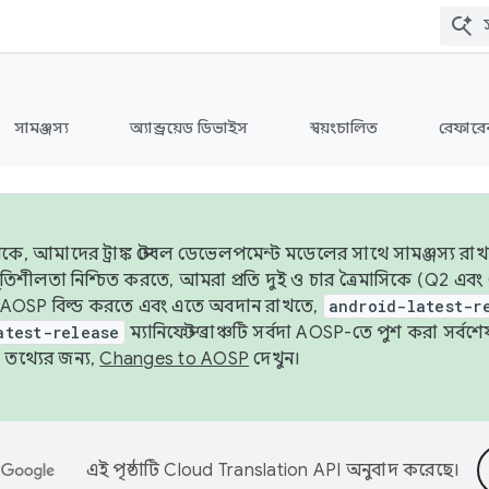
সামঞ্জস্য
অ্যান্ড্রয়েড ডিভাইস
স্বয়ংচালিত
রেফারেন
ে, আমাদের ট্রাঙ্ক স্টেবল ডেভেলপমেন্ট মডেলের সাথে সামঞ্জস্য রাখ
র স্থিতিশীলতা নিশ্চিত করতে, আমরা প্রতি দুই ও চার ত্রৈমাসিকে (Q2
 AOSP বিল্ড করতে এবং এতে অবদান রাখতে,
android-latest-r
atest-release
ম্যানিফেস্ট ব্রাঞ্চটি সর্বদা AOSP-তে পুশ করা সর্ব
তথ্যের জন্য,
Changes to AOSP
দেখুন।
এই পৃষ্ঠাটি
Cloud Translation API
অনুবাদ করেছে।