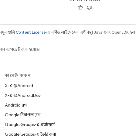
 নমুনাগুলি
Content License
-এ বর্ণিত লাইসেন্সের অধীনস্থ। Java এবং OpenJDK হল
ার আপডেট করা হয়েছে।
কানেক্ট করুন
X-এ @Android
X-এ @AndroidDev
Android ব্লগ
Google নিরাপত্তা ব্লগ
Google Groups-এ প্ল্যাটফর্ম
Google Groups-এ তৈরি করা