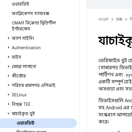
ওভারভিউ
অ্যাপ্লিকেশন স্যান্ডবক্স
AOSP
ডক্স
ন
OMAPI বিক্রেতা স্থিতিশীল
ইন্টারফেস
যাচাইক
অ্যাপ সাইনিং
Authentication
ডাইস
ভেরিফাইড বুট চেষ
জোড়া লাগানো
(সাধারণত ডিভাইস
পার্টিশন এবং
sy
কীস্টোর
একটি সম্পূর্ণ চে
পরিচয় প্রমাণপত্র এপিআই
অখণ্ডতা এবং সত্
SELinux
ডিভাইসগুলি Andr
বিশ্বস্ত TEE
সহ Android এর সঠ
যাচাইকৃত বুট
সংস্করণে আপডেট 
করে৷
ওভারভিউ