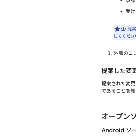
承認
受け
注:
提案
してくださ
外部のコ
提案した変
提案された変更
であることを知
オープン
Androi