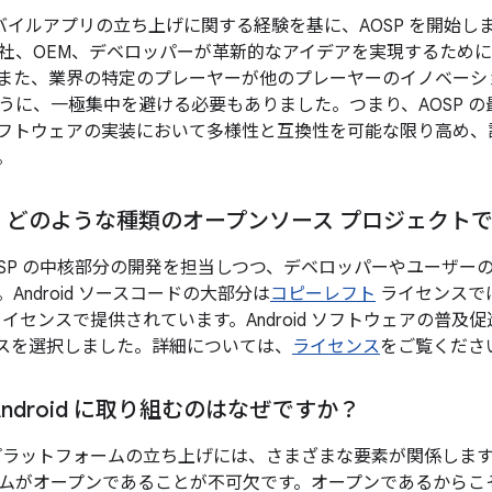
は、モバイルアプリの立ち上げに関する経験を基に、AOSP を開始
社、OEM、デベロッパーが革新的なアイデアを実現するために
また、業界の特定のプレーヤーが他のプレーヤーのイノベーシ
うに、一極集中を避ける必要もありました。つまり、AOSP 
oid ソフトウェアの実装において多様性と互換性を可能な限り高
。
d は、どのような種類のオープンソース プロジェクト
は、AOSP の中核部分の開発を担当しつつ、デベロッパーやユーザ
Android ソースコードの大部分は
コピーレフト
ライセンスではなく
イセンスで提供されています。Android ソフトウェアの普及促
センスを選択しました。詳細については、
ライセンス
をご覧くださ
が Android に取り組むのはなぜですか？
プラットフォームの立ち上げには、さまざまな要素が関係しま
ムがオープンであることが不可欠です。オープンであるからこ