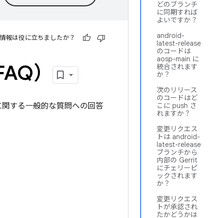
どのブランチ
に同期すれば
よいですか？
android-
情報は役に立ちましたか？
latest-release
のコードは
aosp-main に
FAQ）
統合されます
か？
次のリリース
のコードはど
P）に関する一般的な質問への回答
こに push さ
れますか？
変更リクエス
トは android-
latest-release
ブランチから
内部の Gerrit
にチェリーピ
ックされます
か？
変更リクエス
トが承認され
たかどうかは