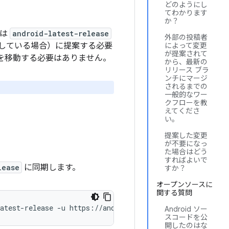
どのようにし
てわかります
か？
たは
android-latest-release
外部の投稿者
用している場合）に提案する必要
によって変更
が提案されて
を移動する必要はありません。
から、最新の
リリース ブラ
ンチにマージ
されるまでの
。
一般的なワー
クフローを教
えてくださ
い。
提案した変更
が不要になっ
た場合はどう
すればよいで
lease
に同期します。
すか？
オープンソースに
関する質問
atest-release
-u
https://android.googlesource.com/platf
Android ソー
スコードを公
開したのはな