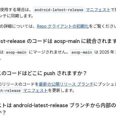
直接使用する場合は、
android-latest-release
マニフェスト
で
ランチに同期します。
の詳細については、
Repo クライアントの初期化
をご覧くださ
atest-release のコードは aosp-main に統合され
ドは
aosp-main
にマージされません。
aosp-main
は 2025 
。
のコードはどこに push されますか？
、次のリリースのコードを
最新の公開リリース ブランチ
にプッシュ
st-release
マニフェスト
を更新します。
 android-latest-release ブランチから内部
か？