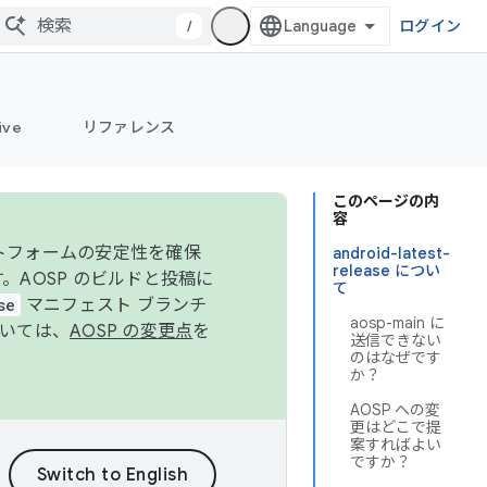
/
ログイン
ive
リファレンス
このページの内
容
ットフォームの安定性を確保
android-latest-
release につい
す。AOSP のビルドと投稿に
て
se
マニフェスト ブランチ
aosp-main に
ついては、
AOSP の変更点
を
送信できない
のはなぜです
か？
AOSP への変
更はどこで提
案すればよい
ですか？