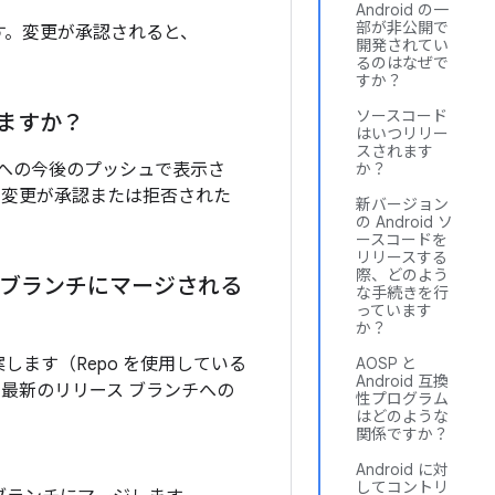
Android の一
部が非公開で
ます。変更が承認されると、
開発されてい
るのはなぜで
すか？
ソースコード
ますか？
はいつリリー
スされます
ンチへの今後のプッシュで表示さ
か？
れた変更が承認または拒否された
新バージョン
の Android ソ
ースコードを
リリースする
際、どのよう
 ブランチにマージされる
な手続きを行
っています
か？
します（Repo を使用している
AOSP と
Android 互換
最新のリリース ブランチへの
性プログラム
はどのような
関係ですか？
Android に対
してコントリ