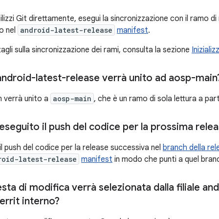
lizzi Git direttamente, esegui la sincronizzazione con il ramo di
o nel
android-latest-release
manifest
.
ttagli sulla sincronizzazione dei rami, consulta la sezione
Iniziali
 android-latest-release verrà unito ad aosp-main
n verrà unito a
aosp-main
, che è un ramo di sola lettura a pa
seguito il push del codice per la prossima rele
l push del codice per la release successiva nel
branch della rel
roid-latest-release
manifest
in modo che punti a quel bran
esta di modifica verrà selezionata dalla filiale an
errit interno?