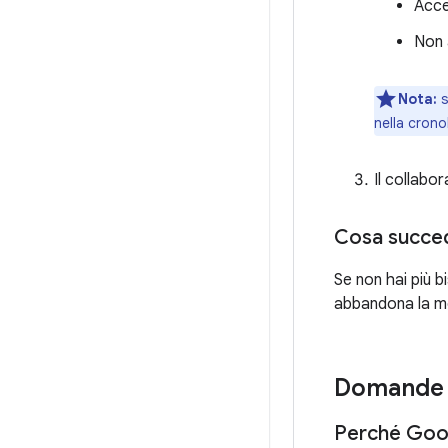
Acce
Non 
Nota:
s
nella crono
Il collabo
Cosa succed
Se non hai più 
abbandona la mo
Domande 
Perché Goog