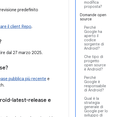
modifica
proposta?
 revisione predefinito
Domande open
source
zzare il client Repo
.
Perché
Google ha
aperto il
codice
?
sorgente di
Android?
rtire dal 27 marzo 2025.
Che tipo di
progetto
open source
ase?
è Android?
Perché
ease pubblica più recente
e
Google è
ch.
responsabile
di Android?
Qual è la
droid-latest-release e
strategia
generale di
Google per lo
sviluppo di