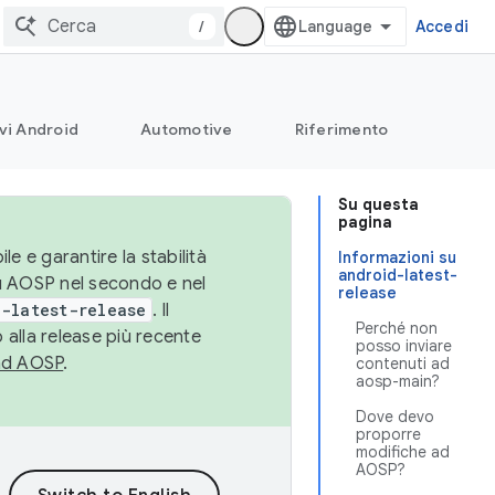
/
Accedi
vi Android
Automotive
Riferimento
Su questa
pagina
le e garantire la stabilità
Informazioni su
android-latest-
su AOSP nel secondo e nel
release
-latest-release
. Il
Perché non
 alla release più recente
posso inviare
ad AOSP
.
contenuti ad
aosp-main?
Dove devo
proporre
modifiche ad
AOSP?