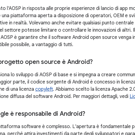
o l'AOSP in risposta alle proprie esperienze di lancio di app m
 una piattaforma aperta a disposizione di operatori, OEM e svi
tive in realtà. Volevamo anche evitare qualsiasi punto centrale
l settore potesse limitare o controllare le innovazioni di altri. I
AOSP è garantire che il software Android open source venga 
ile possibile, a vantaggio di tutti.
 progetto open source è Android?
iona lo sviluppo di AOSP di base e si impegna a creare communit
aggior parte, il codice sorgente di Android è concesso in licenza
he di una licenza
copyleft
. Abbiamo scelto la licenza Apache 2
ione diffusa del software Android. Per maggiori dettagli, vedi
Li
le è responsabile di Android?
attaforma software è complesso. L'apertura è fondamentale pe
ma, perché attira investimenti da parte degli sviluppatori e gara