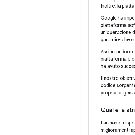
Inoltre, la piat
Google ha impeg
piattaforma so
un'operazione di
garantire che su
Assicurandoci ch
piattaforma e c
ha avuto succe
Il nostro obiet
codice sorgente
proprie esigenz
Qual è la st
Lanciamo dispos
miglioramenti a