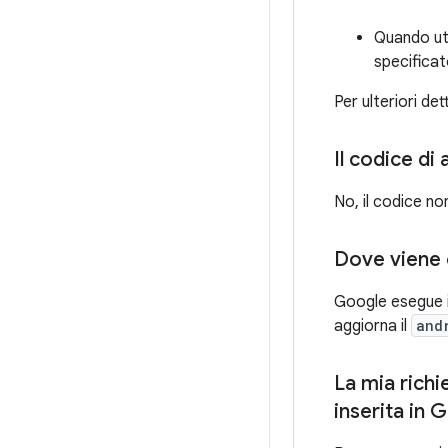
Quando uti
specificat
Per ulteriori de
Il codice di
No, il codice no
Dove viene e
Google esegue i
aggiorna il
and
La mia richi
inserita in G