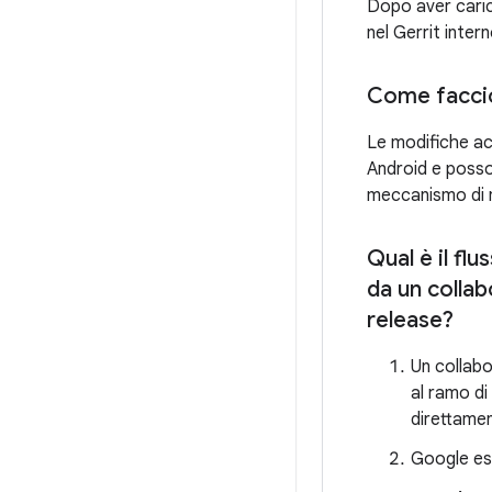
Dopo aver caric
nel Gerrit intern
Come faccio 
Le modifiche acc
Android e posso
meccanismo di no
Qual è il fl
da un collab
release?
Un collab
al ramo di
direttamen
Google esa