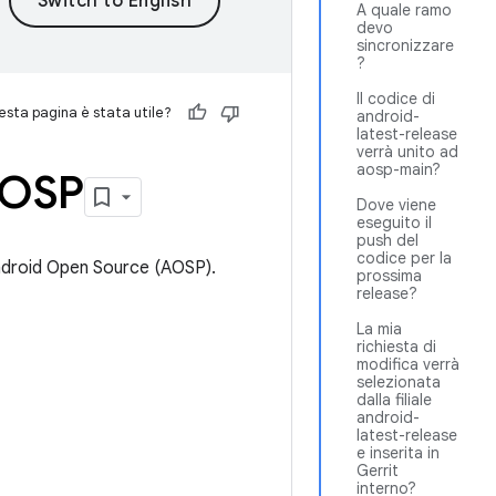
A quale ramo
devo
sincronizzare
?
Il codice di
sta pagina è stata utile?
android-
latest-release
verrà unito ad
aosp-main?
AOSP
Dove viene
eseguito il
push del
codice per la
ndroid Open Source (AOSP).
prossima
release?
La mia
richiesta di
modifica verrà
selezionata
dalla filiale
android-
latest-release
e inserita in
Gerrit
interno?