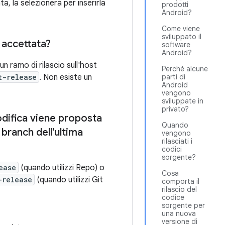
, la selezionerà per inserirla
prodotti
Android?
Come viene
sviluppato il
 accettata?
software
Android?
n ramo di rilascio sull'host
Perché alcune
t-release
. Non esiste un
parti di
Android
vengono
sviluppate in
privato?
odifica viene proposta
Quando
branch dell'ultima
vengono
rilasciati i
codici
sorgente?
ease
(quando utilizzi Repo) o
Cosa
-release
(quando utilizzi Git
comporta il
rilascio del
codice
sorgente per
una nuova
versione di