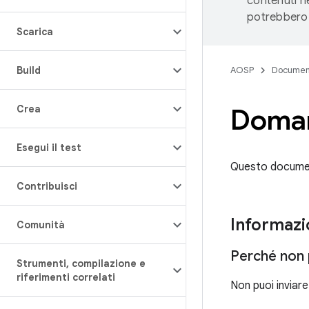
contenuti ne
potrebbero 
Scarica
Build
AOSP
Documen
Crea
Doman
Esegui il test
Questo documen
Contribuisci
Informazi
Comunità
Perché non 
Strumenti
,
compilazione e
riferimenti correlati
Non puoi inviar