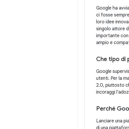
Google ha avviat
ci fosse sempre
loro idee innova
singolo attore de
importante con 
ampio e compatib
Che tipo di
Google supervis
utenti. Per la m
2.0, piuttosto c
incoraggi l'adoz
Perché Goog
Lanciare una pi
di una piattafor