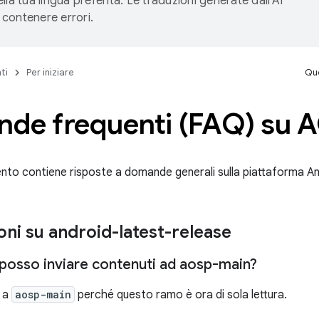
lla tua lingua preferita. Le traduzioni generate dall'AI
contenere errori.
ti
Per iniziare
Que
de frequenti (FAQ) su 
to contiene risposte a domande generali sulla piattaforma A
oni su android-latest-release
posso inviare contenuti ad aosp-main?
e a
aosp-main
perché questo ramo è ora di sola lettura.