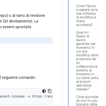
Come faccio
a sapere se la
mia richiesta
Repo) o al ramo di revisione
di modifica è
zi Git direttamente). Le
stata
accettata?
o essere spostate.
Qual è il
flusso di
lavoro
generale dal
momento in
cui una
modifica viene
proposta da
un
collaboratore
esterno al
momento in
 il seguente comando:
cui viene unita
al branch
dell'ultima
release?
atest-release
-u
https://android.googlesource.com/platf
Cosa succede
se non ho più
bisogno della