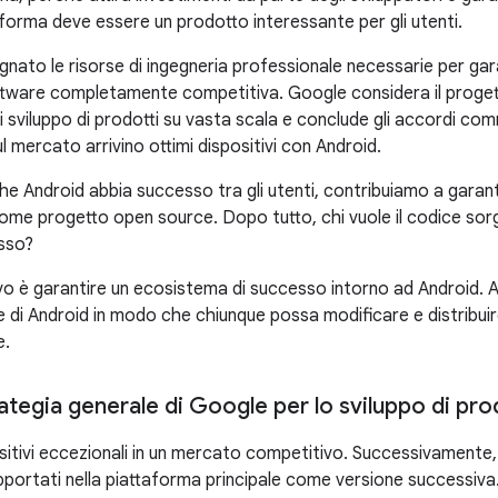
taforma deve essere un prodotto interessante per gli utenti.
nato le risorse di ingegneria professionale necessarie per gar
ftware completamente competitiva. Google considera il proge
 sviluppo di prodotti su vasta scala e conclude gli accordi com
l mercato arrivino ottimi dispositivi con Android.
e Android abbia successo tra gli utenti, contribuiamo a garanti
ome progetto open source. Dopo tutto, chi vuole il codice sor
sso?
tivo è garantire un ecosistema di successo intorno ad Android.
 di Android in modo che chiunque possa modificare e distribuire
e.
rategia generale di Google per lo sviluppo di pr
itivi eccezionali in un mercato competitivo. Successivamente, 
pportati nella piattaforma principale come versione successiva