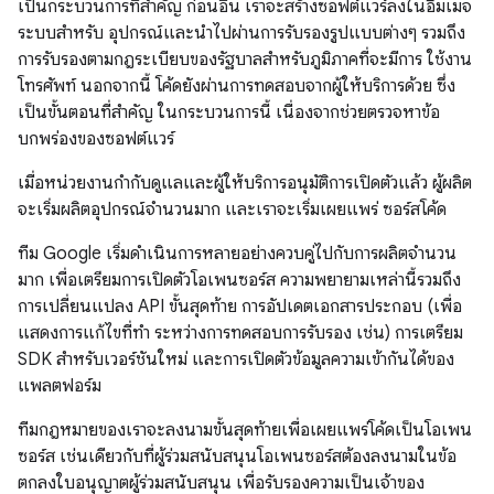
เป็นกระบวนการที่สำคัญ ก่อนอื่น เราจะสร้างซอฟต์แวร์ลงในอิมเมจ
ระบบสำหรับ อุปกรณ์และนำไปผ่านการรับรองรูปแบบต่างๆ รวมถึง
การรับรองตามกฎระเบียบของรัฐบาลสำหรับภูมิภาคที่จะมีการ ใช้งาน
โทรศัพท์ นอกจากนี้ โค้ดยังผ่านการทดสอบจากผู้ให้บริการด้วย ซึ่ง
เป็นขั้นตอนที่สำคัญ ในกระบวนการนี้ เนื่องจากช่วยตรวจหาข้อ
บกพร่องของซอฟต์แวร์
เมื่อหน่วยงานกำกับดูแลและผู้ให้บริการอนุมัติการเปิดตัวแล้ว ผู้ผลิต
จะเริ่มผลิตอุปกรณ์จำนวนมาก และเราจะเริ่มเผยแพร่ ซอร์สโค้ด
ทีม Google เริ่มดำเนินการหลายอย่างควบคู่ไปกับการผลิตจำนวน
มาก เพื่อเตรียมการเปิดตัวโอเพนซอร์ส ความพยายามเหล่านี้รวมถึง
การเปลี่ยนแปลง API ขั้นสุดท้าย การอัปเดตเอกสารประกอบ (เพื่อ
แสดงการแก้ไขที่ทำ ระหว่างการทดสอบการรับรอง เช่น) การเตรียม
SDK สำหรับเวอร์ชันใหม่ และการเปิดตัวข้อมูลความเข้ากันได้ของ
แพลตฟอร์ม
ทีมกฎหมายของเราจะลงนามขั้นสุดท้ายเพื่อเผยแพร่โค้ดเป็นโอเพน
ซอร์ส เช่นเดียวกับที่ผู้ร่วมสนับสนุนโอเพนซอร์สต้องลงนามในข้อ
ตกลงใบอนุญาตผู้ร่วมสนับสนุน เพื่อรับรองความเป็นเจ้าของ