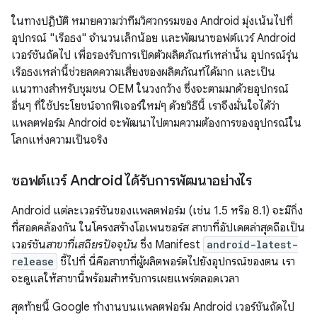
ในทางปฏิบัติ หมายความว่าทีมวิศวกรรมของ Android มุ่งเน้นไปที่
อุปกรณ์ "เรือธง" จำนวนเล็กน้อย และพัฒนาซอฟต์แวร์ Android
เวอร์ชันถัดไป เพื่อรองรับการเปิดตัวผลิตภัณฑ์เหล่านั้น อุปกรณ์รุ่น
เรือธงเหล่านี้ช่วยลดความเสี่ยงของผลิตภัณฑ์ได้มาก และเป็น
แนวทางสำหรับชุมชน OEM ในวงกว้าง ซึ่งจะตามมาด้วยอุปกรณ์
อื่นๆ ที่ใช้ประโยชน์จากฟีเจอร์ใหม่ๆ ด้วยวิธีนี้ เราจึงมั่นใจได้ว่า
แพลตฟอร์ม Android จะพัฒนาไปตามความต้องการของอุปกรณ์ใน
โลกแห่งความเป็นจริง
ซอฟต์แวร์ Android ได้รับการพัฒนาอย่างไร
Android แต่ละเวอร์ชันของแพลตฟอร์ม (เช่น 1.5 หรือ 8.1) จะมีกิ่ง
ที่สอดคล้องกัน ในโครงสร้างโอเพนซอร์ส สาขาที่อัปเดตล่าสุดถือเป็น
เวอร์ชัน
สาขาที่เสถียรปัจจุบัน
ซึ่ง Manifest
android-latest-
release
ชี้ไปที่ นี่คือสาขาที่ผู้ผลิตพอร์ตไปยังอุปกรณ์ของตน เรา
จะดูแลให้สาขานี้พร้อมสำหรับการเผยแพร่ตลอดเวลา
สุดท้ายนี้ Google ทำงานบนแพลตฟอร์ม Android เวอร์ชันถัดไป