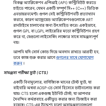
বিকল্প অ্যাপ্লিকেশন এপিআই (API) কন্ট্রিবিউট করতে
চাইতে পারেন, যেমন একটি সম্পূর্ণ সি++ (C++) ভিত্তিক
এনভায়রনমেন্ট। গুগল সেই কন্ট্রিবিউশনটি প্রত্যাখ্যান
করবে, কারণ অ্যান্ড্রয়েড অ্যাপ্লিকেশনগুলোকে ART
রানটাইমে চালানোর জন্য উৎসাহিত করে। একইভাবে,
গুগল GPL বা LGPL লাইব্রেরির মতো কন্ট্রিবিউশন গ্রহণ
করে না, যেগুলো লাইসেন্সিং লক্ষ্যের সাথে সামঞ্জস্যপূর্ণ
নয়।
আপনি যদি সোর্স কোড দিয়ে অবদান রাখতে আগ্রহী হন,
তবে কাজ শুরু করার আগে
গুগলের সাথে যোগাযোগ
করুন
।
সামঞ্জস্য পরীক্ষা স্যুট (CTS)
একটি বিনামূল্যের, বাণিজ্যিক মানের টেস্ট স্যুট, যা
বাইনারি অথবা AOSP-তে সোর্স হিসেবে ডাউনলোড করা
যায়। CTS হলো একগুচ্ছ ইউনিট টেস্ট, যা আপনার
দৈনন্দিন কর্মপ্রবাহে একীভূত করার জন্য ডিজাইন করা
হয়েছে। CTS-এর উদ্দেশ্য হলো অসামঞ্জস্যতাগুলো