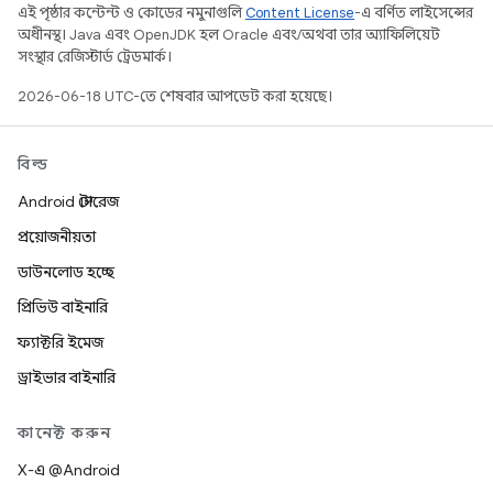
এই পৃষ্ঠার কন্টেন্ট ও কোডের নমুনাগুলি
Content License
-এ বর্ণিত লাইসেন্সের
অধীনস্থ। Java এবং OpenJDK হল Oracle এবং/অথবা তার অ্যাফিলিয়েট
সংস্থার রেজিস্টার্ড ট্রেডমার্ক।
2026-06-18 UTC-তে শেষবার আপডেট করা হয়েছে।
বিল্ড
Android স্টোরেজ
প্রয়োজনীয়তা
ডাউনলোড হচ্ছে
প্রিভিউ বাইনারি
ফ্যাক্টরি ইমেজ
ড্রাইভার বাইনারি
কানেক্ট করুন
X-এ @Android