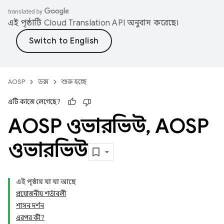
এই পৃষ্ঠাটি
Cloud Translation API
অনুবাদ করেছে।
AOSP
ডক্স
শুরু হচ্ছে
এটি কাজে লেগেছে?
AOSP ওভারভিউ
,
AOSP
ওভারভিউ
এই পৃষ্ঠায় যা যা আছে
প্রয়োজনীয় শর্তাবলী
শাসন ​​দর্শন
এরপর কী?