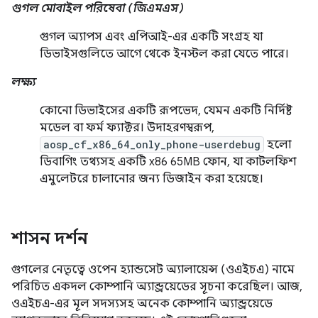
গুগল মোবাইল পরিষেবা (জিএমএস)
গুগল অ্যাপস এবং এপিআই-এর একটি সংগ্রহ যা
ডিভাইসগুলিতে আগে থেকে ইনস্টল করা যেতে পারে।
লক্ষ্য
কোনো ডিভাইসের একটি রূপভেদ, যেমন একটি নির্দিষ্ট
মডেল বা ফর্ম ফ্যাক্টর। উদাহরণস্বরূপ,
aosp_cf_x86_64_only_phone-userdebug
হলো
ডিবাগিং তথ্যসহ একটি x86 65MB ফোন, যা কাটলফিশ
এমুলেটরে চালানোর জন্য ডিজাইন করা হয়েছে।
শাসন ​​দর্শন
গুগলের নেতৃত্বে ওপেন হ্যান্ডসেট অ্যালায়েন্স (ওএইচএ) নামে
পরিচিত একদল কোম্পানি অ্যান্ড্রয়েডের সূচনা করেছিল। আজ,
ওএইচএ-এর মূল সদস্যসহ অনেক কোম্পানি অ্যান্ড্রয়েডে