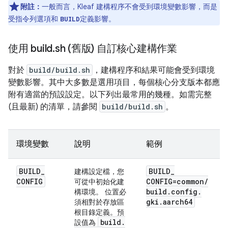
附註：
一般而言，Kleaf 建構程序不會受到環境變數影響，而是
受指令列選項和
定義影響。
BUILD
使用 build
.
sh (舊版) 自訂核心建構作業
對於
build/build.sh
，建構程序和結果可能會受到環境
變數影響。其中大多數是選用項目，每個核心分支版本都應
附有適當的預設設定。以下列出最常用的幾種。如需完整
(且最新) 的清單，請參閱
build/build.sh
。
環境變數
說明
範例
BUILD
_
BUILD
_
建構設定檔，您
CONFIG
CONFIG=common
/
可從中初始化建
build
.
config
.
構環境。 位置必
gki
.
aarch64
須相對於存放區
根目錄定義。預
build
.
設值為