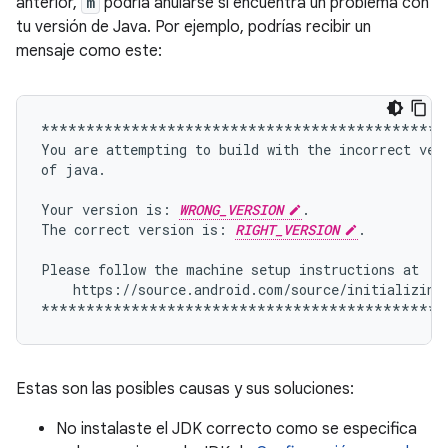
anterior,
m
podría anularse si encuentra un problema con
tu versión de Java. Por ejemplo, podrías recibir un
mensaje como este:
*********************************************
You
are
attempting
to
build
with
the
incorrect
vers
of
java.

Your
version
is:
WRONG_VERSION
.

The
correct
version
is:
RIGHT_VERSION
.

Please
follow
the
machine
setup
instructions
https://source.android.com/source/initializing.
Estas son las posibles causas y sus soluciones:
No instalaste el JDK correcto como se especifica