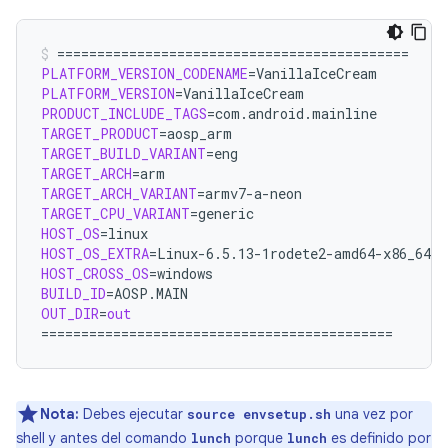
============================================
PLATFORM_VERSION_CODENAME
=
PLATFORM_VERSION
=
PRODUCT_INCLUDE_TAGS
=
TARGET_PRODUCT
=
TARGET_BUILD_VARIANT
=
TARGET_ARCH
=
TARGET_ARCH_VARIANT
=
TARGET_CPU_VARIANT
=
HOST_OS
=
HOST_OS_EXTRA
=
HOST_CROSS_OS
=
BUILD_ID
=
OUT_DIR
=
out
============================================
Nota:
Debes ejecutar
una vez por
source envsetup.sh
shell y antes del comando
porque
es definido por
lunch
lunch