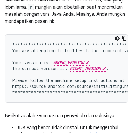
Jika Anda mem-build Android 8.0 (API level 26) dan yang
lebih lama,
m
mungkin akan dibatalkan saat menemukan
masalah dengan versi Java Anda. Misalnya, Anda mungkin
mendapatkan pesan ini:
*********************************************
You
are
attempting
to
build
with
the
incorrect
ver
Your
version
is:
WRONG_VERSION
.

The
correct
version
is:
RIGHT_VERSION
.

Please
follow
the
machine
setup
instructions
at

https://source.android.com/source/initializing.html
Berikut adalah kemungkinan penyebab dan solusinya:
JDK yang benar tidak diinstal. Untuk mengetahui