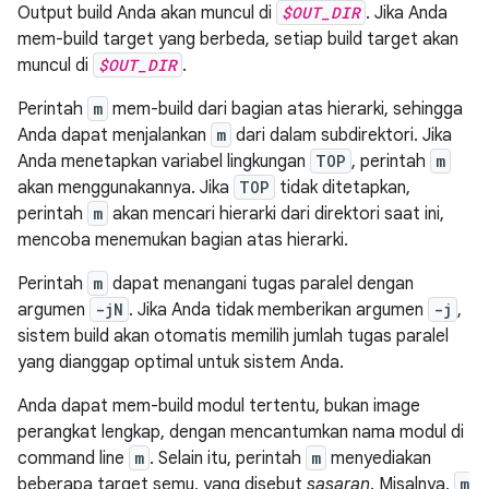
Output build Anda akan muncul di
$OUT_DIR
. Jika Anda
mem-build target yang berbeda, setiap build target akan
muncul di
$OUT_DIR
.
Perintah
m
mem-build dari bagian atas hierarki, sehingga
Anda dapat menjalankan
m
dari dalam subdirektori. Jika
Anda menetapkan variabel lingkungan
TOP
, perintah
m
akan menggunakannya. Jika
TOP
tidak ditetapkan,
perintah
m
akan mencari hierarki dari direktori saat ini,
mencoba menemukan bagian atas hierarki.
Perintah
m
dapat menangani tugas paralel dengan
argumen
-jN
. Jika Anda tidak memberikan argumen
-j
,
sistem build akan otomatis memilih jumlah tugas paralel
yang dianggap optimal untuk sistem Anda.
Anda dapat mem-build modul tertentu, bukan image
perangkat lengkap, dengan mencantumkan nama modul di
command line
m
. Selain itu, perintah
m
menyediakan
beberapa target semu, yang disebut
sasaran
. Misalnya,
m