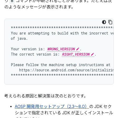
り
m
コマンドが中断されることがあります。たとえば次
のようなメッセージが表示されます。
*********************************************
You
are
attempting
to
build
with
the
incorrect
vers
of
java.

Your
version
is:
WRONG_VERSION
.

The
correct
version
is:
RIGHT_VERSION
.

Please
follow
the
machine
setup
instructions
https://source.android.com/source/initializing.
考えられる原因と解決策は次のとおりです。
AOSP 開発用セットアップ（2.3～8.0）
の JDK セク
ションで指定されている JDK が正しくインストール