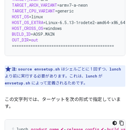
TARGET_ARCH_VARIANT
=
TARGET_CPU_VARIANT
=
HOST_OS
=
HOST_OS_EXTRA
=
HOST_CROSS_OS
=
BUILD_ID
=
OUT_DIR
=
out
============================================
注:
はシェルごとに 1 回ずつ、
source envsetup.sh
lunch
より前に実行する必要があります。これは、
が
lunch
によって定義されるためです。
envsetup.sh
この文字列では、ターゲットを次の形式で指定していま
す。
lunch
product_name
-
release_config
-
build_vari