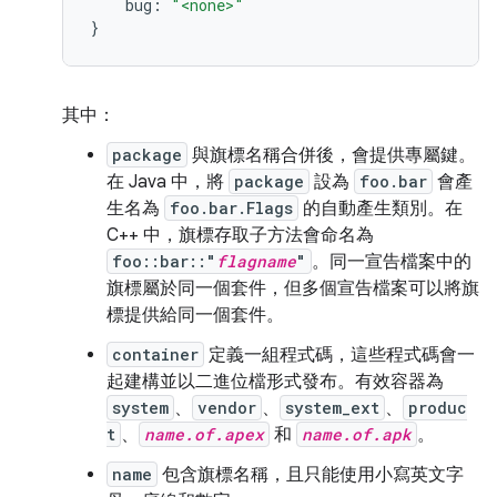
bug
:
"<none>"
}
其中：
package
與旗標名稱合併後，會提供專屬鍵。
在 Java 中，將
package
設為
foo.bar
會產
生名為
foo.bar.Flags
的自動產生類別。在
C++ 中，旗標存取子方法會命名為
foo::bar::"
flagname
"
。同一宣告檔案中的
旗標屬於同一個套件，但多個宣告檔案可以將旗
標提供給同一個套件。
container
定義一組程式碼，這些程式碼會一
起建構並以二進位檔形式發布。有效容器為
system
、
vendor
、
system_ext
、
produc
t
、
name.of.apex
和
name.of.apk
。
name
包含旗標名稱，且只能使用小寫英文字