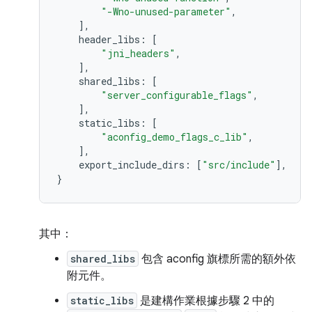
"-Wno-unused-parameter"
,
],
header_libs
:
[
"jni_headers"
,
],
shared_libs
:
[
"server_configurable_flags"
,
],
static_libs
:
[
"aconfig_demo_flags_c_lib"
,
],
export_include_dirs
:
[
"src/include"
],
}
其中：
shared_libs
包含 aconfig 旗標所需的額外依
附元件。
static_libs
是建構作業根據步驟 2 中的