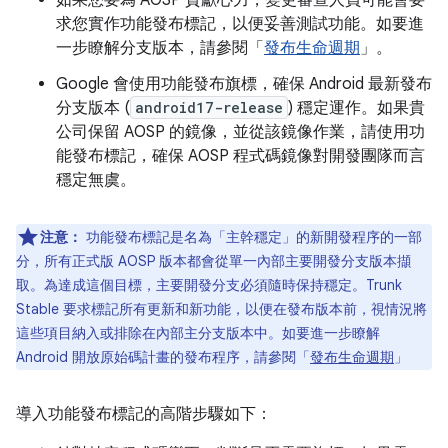
如果您要為 AOSP 貢獻心力，變更審查人員可能會要
求您實作功能發布標記，以便妥善測試功能。如要進
一步瞭解分支版本，請參閱「
發布生命週期
」。
Google 會使用功能發布旗標，確保 Android 最新發布
分支版本 (
android17-release
) 穩定運作。如果貴
公司保留 AOSP 的鏡像，並從該鏡像作業，請使用功
能發布標記，確保 AOSP 程式碼鏡像對開發團隊而言
穩定無虞。
注意：
功能發布標記是名為「主幹穩定」的新開發程序的一部
分，
所有正式版 AOSP 版本都會從單一內部主要開發分支版本擷
取。為達成這個目標，主要開發分支必須隨時保持穩定。Trunk
Stable 要求標記所有更新和新功能，以便在發布版本前，視情況將
這些項目納入或排除在內部主分支版本中。如要進一步瞭解
Android 開放原始碼計畫的發布程序，請參閱「
發布生命週期
」
導入功能發布標記的高階步驟如下：